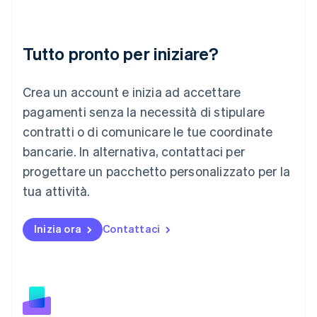
Lettonia
English
Liechtenstein
Deutsch
English
Tutto pronto per iniziare?
Lituania
English
Crea un account e inizia ad accettare
Lussemburgo
Français
Deutsch
English
pagamenti senza la necessità di stipulare
Malaysia
contratti o di comunicare le tue coordinate
English
简体中文
Malta
bancarie. In alternativa, contattaci per
English
progettare un pacchetto personalizzato per la
Messico
tua attività.
Español
English
Norvegia
English
Inizia ora
Contattaci
Nuova Zelanda
English
Paesi Bassi
Nederlands
English
Polonia
English