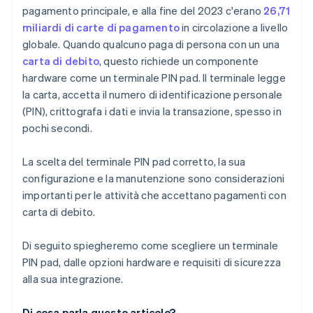
Integrazione basata su cloud
pagamento principale, e alla fine del 2023 c'erano
26,71
Stampante per ricevute e scanner di codici a barre
miliardi di carte di pagamento
in circolazione a livello
Provisioning dei dispositivi e gestione remota
Funzioni di sicurezza e certificazioni
globale. Quando qualcuno paga di persona con un una
Configurazione e test
carta di debito
, questo richiede un componente
hardware come un terminale PIN pad. Il terminale legge
la carta, accetta il numero di identificazione personale
(PIN), crittografa i dati e invia la transazione, spesso in
pochi secondi.
La scelta del terminale PIN pad corretto, la sua
configurazione e la manutenzione sono considerazioni
importanti per le attività che accettano pagamenti con
carta di debito.
Di seguito spiegheremo come scegliere un terminale
PIN pad, dalle opzioni hardware e requisiti di sicurezza
alla sua integrazione.
Di cosa parla questo articolo?