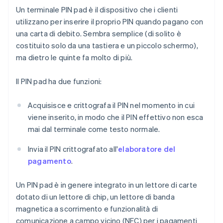
Un terminale PIN pad è il dispositivo che i clienti
utilizzano per inserire il proprio PIN quando pagano con
una carta di debito. Sembra semplice (di solito è
costituito solo da una tastiera e un piccolo schermo),
ma dietro le quinte fa molto di più.
Il PIN pad ha due funzioni:
Acquisisce e crittografa il PIN nel momento in cui
viene inserito, in modo che il PIN effettivo non esca
mai dal terminale come testo normale.
Invia il PIN crittografato all'
elaboratore del
pagamento
.
Un PIN pad è in genere integrato in un lettore di carte
dotato di un lettore di chip, un lettore di banda
magnetica a scorrimento e funzionalità di
comunicazione a campo vicino (NFC) per i pagamenti