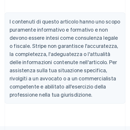
Australia
I contenuti di questo articolo hanno uno scopo
English
Austria
puramente informativo e formativo e non
Deutsch
English
devono essere intesi come consulenza legale
Belgio
Nederlands
Français
Deutsch
English
o fiscale. Stripe non garantisce l'accuratezza,
Brasile
la completezza, l'adeguatezza o l'attualità
Português
English
Bulgaria
delle informazioni contenute nell'articolo. Per
English
assistenza sulla tua situazione specifica,
Canada
rivolgiti a un avvocato o a un commercialista
English
Français
Cina continentale
competente e abilitato all'esercizio della
简体中文
English
professione nella tua giurisdizione.
Cipro
English
Croazia
English
Italiano
Danimarca
English