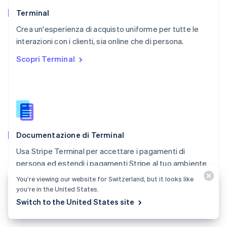
Portogallo
Português
English
Terminal
RAS di Hong Kong, Cina
Crea un'esperienza di acquisto uniforme per tutte le
English
简体中文
interazioni con i clienti, sia online che di persona.
Regno Unito
English
Scopri Terminal
Repubblica Ceca
English
Romania
English
Singapore
English
简体中文
Slovacchia
Documentazione di Terminal
English
Slovenia
Usa Stripe Terminal per accettare i pagamenti di
English
Italiano
persona ed estendi i pagamenti Stripe al tuo ambiente
Spagna
POS.
Español
English
You’re viewing our website for Switzerland, but it looks like
Stati Uniti
you’re in the United States.
Consulta la documentazione
English
Español
简体中文
Switch to the United States site
Svezia
Svenska
English