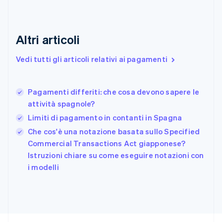
Emirati Arabi Uniti
English
Estonia
English
Altri articoli
Finlandia
English
Svenska
Vedi tutti gli articoli relativi ai pagamenti
Francia
Français
English
Germania
Pagamenti differiti: che cosa devono sapere le
Deutsch
English
attività spagnole?
Giappone
日本語
English
Limiti di pagamento in contanti in Spagna
Gibilterra
Che cos'è una notazione basata sullo Specified
English
Commercial Transactions Act giapponese?
Grecia
English
Istruzioni chiare su come eseguire notazioni con
India
i modelli
English
Irlanda
English
Italia
Italiano
English