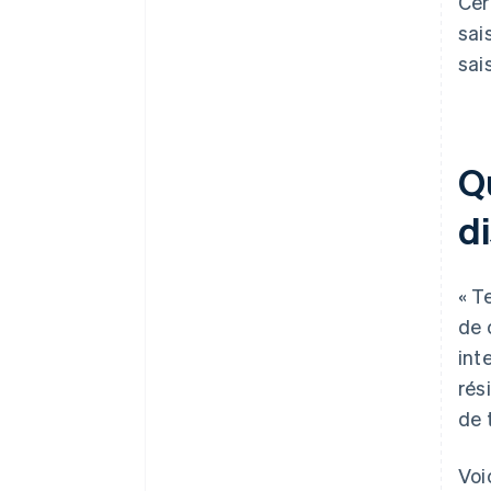
Cer
sai
sai
Q
d
« T
de 
int
rés
de t
Voi