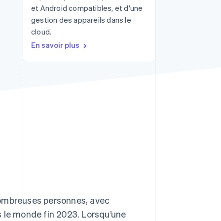
et Android compatibles, et d'une
gestion des appareils dans le
cloud.
Stripe Sessions 2026
En savoir plus
Découvrez comment
Stripe construit
l’infrastructure
économique de l’IA.
Regarder la vidéo
nombreuses personnes, avec
s le monde fin 2023. Lorsqu’une