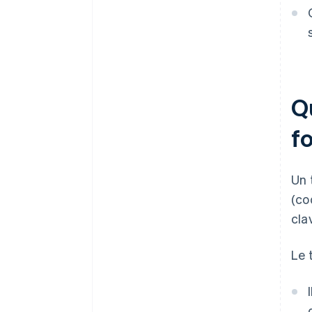
Imprimante de reçus et scanner
Intégration dans le cloud
de codes-barres
Provisionnement des appareils
Fonctionnalités de sécurité et
et gestion à distance
certifications
Configuration et tests
Q
fo
Un 
(co
cla
Le 