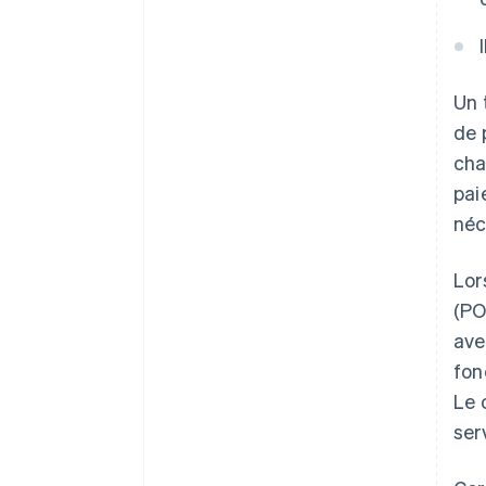
Un 
de 
cha
pai
néc
Lor
(PO
ave
fon
Le 
ser