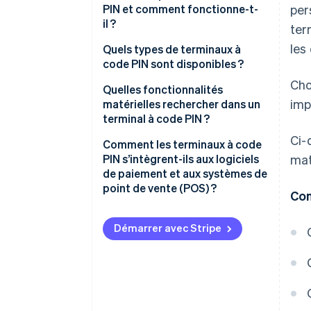
PIN et comment fonctionne-t-
per
il ?
ter
les
Quels types de terminaux à
code PIN sont disponibles ?
Cho
Terminaux de comptoir tout-en-
Quelles fonctionnalités
imp
un
matérielles rechercher dans un
terminal à code PIN ?
Terminaux de comptoir
Ci-
connectés
Prise en charge des moyens de
Comment les terminaux à code
paiement
PIN s’intègrent-ils aux logiciels
mat
Terminaux portables
de paiement et aux systèmes de
Affichage et conception de
point de vente (POS) ?
Con
Terminaux intelligents
l’interface utilisateur
Intégration pilotée par le point
Options de connectivité
de vente (compatibilité prête à
Démarrer avec Stripe
l’emploi)
Qualité de fabrication
Intégration basée sur SDK ou
Alimentation et autonomie de
API (pour les systèmes
la batterie
personnalisés ou embarqués)