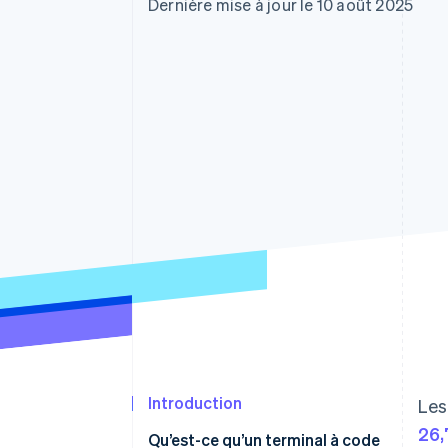
Authorization Boost
Dernière mise à jour le 10 août 2025
Acceptation optimisée
Link
Paiements accélérés
Financial Connections
Comptes financiers associés
Introduction
Les
26,
Qu’est-ce qu’un terminal à code