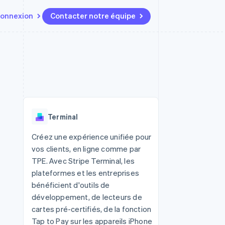
onnexion
Contacter notre équipe
Ressources
Écosystème
Contact
t marketplaces
Plus
Intégrations d'applications
Partenaires
Contacter notre équipe
Product roadmap
elle
Exemples de code
Stripe App Marketplace
Devenir partenaire
Découvrez les prochaines
r les
Blog des développeurs
évolutions
rs
État de l'API
 platforms
Radar
ciers intégrés
Terminal
Prévention de la fraude
ratif
es et virtuelles
Atlas
Créez une expérience unifiée pour
Constitution de start-up
vos clients, en ligne comme par
Climate
TPE. Avec Stripe Terminal, les
Élimination du carbone
plateformes et les entreprises
Identity
bénéficient d'outils de
Vérification de l'identité
développement, de lecteurs de
cartes pré-certifiés, de la fonction
Tap to Pay sur les appareils iPhone