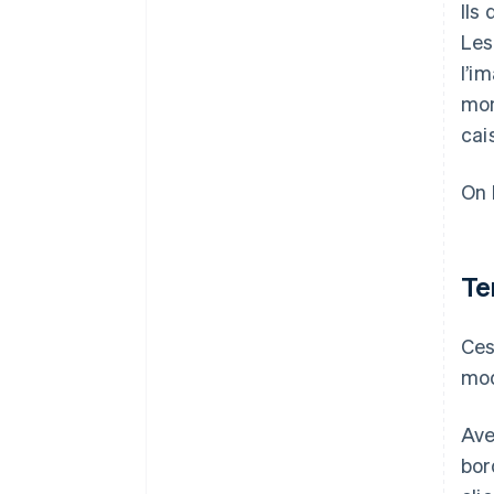
Ils
Les
l’i
mon
cai
On 
Te
Ces
mod
Ave
bor