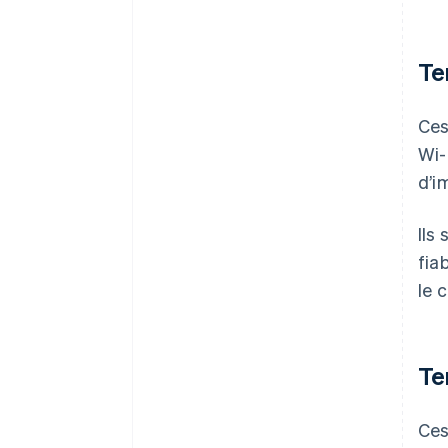
Te
Ces
Wi-
d’i
Ils
fia
le 
Te
Ces