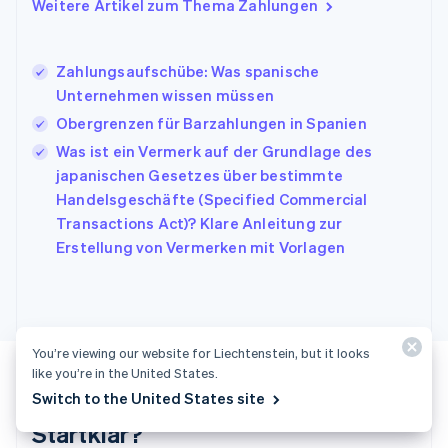
Weitere Artikel zum Thema Zahlungen
English
Italien
Italiano
English
Japan
Zahlungsaufschübe: Was spanische
日本語
English
Unternehmen wissen müssen
Kanada
Obergrenzen für Barzahlungen in Spanien
English
Français
Kroatien
Was ist ein Vermerk auf der Grundlage des
English
Italiano
japanischen Gesetzes über bestimmte
Lettland
Handelsgeschäfte (Specified Commercial
English
Transactions Act)? Klare Anleitung zur
Liechtenstein
Erstellung von Vermerken mit Vorlagen
Deutsch
English
Litauen
English
Luxemburg
Français
Deutsch
English
Malaysia
You’re viewing our website for Liechtenstein, but it looks
English
简体中文
like you’re in the United States.
Malta
Switch to the United States site
English
Startklar?
Mexiko