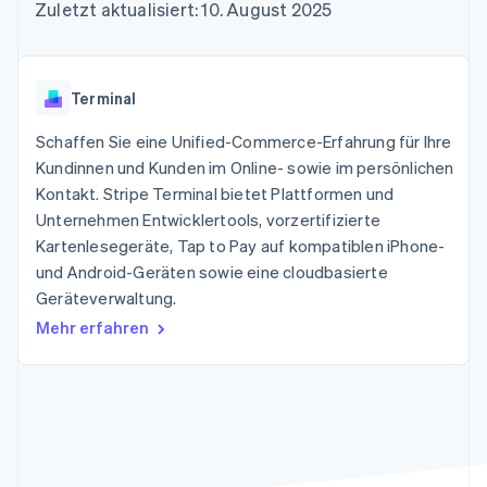
Data Pipeline
Zuletzt aktualisiert: 10. August 2025
Geldmanagement
Marktplatz auf
Zugriff auf mehr als
Datensynchronisierung
Produkt-Roadmap
Plattformen
Grundlagen der
125
Stripe Sessions
SaaS
Abonnementverwaltung
Terminal
Karriere
Zahlungen vor Ort
Newsroom
So setzen Sie
Terminal
Authorization
Stripe Press
nutzungsbasierte
Boost
Abrechnung um
Schaffen Sie eine Unified-Commerce-Erfahrung für Ihre
Nach Branche
Optimierung der
Stablecoin-gestützte
Autorisierungsraten
Kundinnen und Kunden im Online- sowie im persönlichen
Karten ausgeben: So
Link
KI-Unternehmen
Kontakt
geht´s
Kontakt. Stripe Terminal bietet Plattformen und
Beschleunigter
Creator Economy
Bereitstellung und
Unternehmen Entwicklertools, vorzertifizierte
Bezahlvorgang
Gaming
Verwaltung von
Sales-Team
Kartenlesegeräte, Tap to Pay auf kompatiblen iPhone-
Financial
Bewirtung, Reisen und
Diensten mit Agenten
kontaktieren
Connections
Freizeit
und Android-Geräten sowie eine cloudbasierte
Partner werden
Verbundene
Versicherungen
Geräteverwaltung.
Medien und
Finanzdaten
Unterhaltung
Mehr erfahren
Ressourcen
Gemeinnützige
Organisationen
Fachdienstleistungen
App-Integrationen
Mehr
Öffentlicher Sektor
Code-Beispiele
Product roadmap
Einzelhandel
Entwickler-Blog
Ausblick
API-Status
Radar