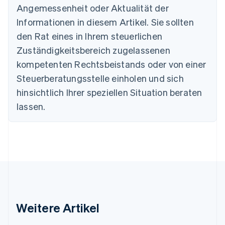
Português
English
Angemessenheit oder Aktualität der
Bulgarien
Informationen in diesem Artikel. Sie sollten
English
Dänemark
den Rat eines in Ihrem steuerlichen
English
Zuständigkeitsbereich zugelassenen
Deutschland
kompetenten Rechtsbeistands oder von einer
Deutsch
English
Estland
Steuerberatungsstelle einholen und sich
English
hinsichtlich Ihrer speziellen Situation beraten
Festlandchina
lassen.
简体中文
English
Finnland
English
Svenska
Frankreich
Français
English
Gibraltar
English
Griechenland
English
Indien
Weitere Artikel
English
Irland