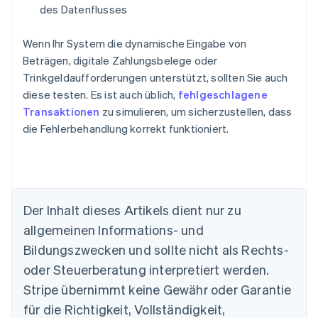
des Datenflusses
Wenn Ihr System die dynamische Eingabe von
Beträgen, digitale Zahlungsbelege oder
Trinkgeldaufforderungen unterstützt, sollten Sie auch
diese testen. Es ist auch üblich,
fehlgeschlagene
Transaktionen
zu simulieren, um sicherzustellen, dass
die Fehlerbehandlung korrekt funktioniert.
Der Inhalt dieses Artikels dient nur zu
allgemeinen Informations- und
Bildungszwecken und sollte nicht als Rechts-
Australien
oder Steuerberatung interpretiert werden.
English
Belgien
Stripe übernimmt keine Gewähr oder Garantie
Nederlands
Français
Deutsch
English
für die Richtigkeit, Vollständigkeit,
Brasilien