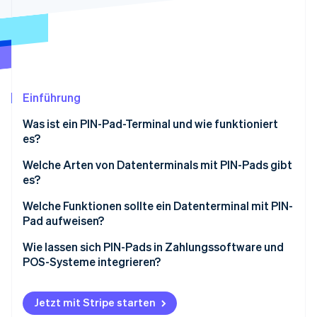
Betrugsprävention
Ecosystem
Atlas
Start-up-Gründung
Partner
Stripe App-Marktplatz
Climate
CO₂-Entnahme
Einführung
Was ist ein PIN-Pad-Terminal und wie funktioniert
es?
Stripe-Sessions 2026
Welche Arten von Datenterminals mit PIN-Pads gibt
Erfahren Sie, wie Stripe Lösungen für die Wirtschaft
es?
Jetzt ansehen
All-in-one Datenterminals für den Schreibtisch
Welche Funktionen sollte ein Datenterminal mit PIN-
Pad aufweisen?
Verbundene Datenterminals auf der Arbeitsplatte
Display und Design der Nutzeroberfläche
Wie lassen sich PIN-Pads in Zahlungssoftware und
Tragbare Terminals
POS-Systeme integrieren?
Konnektivitätsoptionen
Intelligente Terminals
POS-gesteuerte Integration (Standard-
Verarbeitungsqualität
Kompatibilität)
Jetzt mit Stripe starten