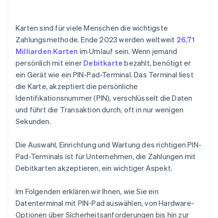
Leistung und Akkulaufzeit
SDK- oder API-basierte Integration (für Custom-
oder Embedded-Systeme)
Zahlungsbeleg-Drucker und Barcode-Scanner
Karten sind für viele Menschen die wichtigste
Cloud-basierte Integration
Zahlungsmethode. Ende 2023 werden weltweit
26,71
Sicherheitsfunktionen und Zertifizierungen
Milliarden Karten
im Umlauf sein. Wenn jemand
Gerätebereitstellung und Fernverwaltung
persönlich mit einer
Debitkarte
bezahlt, benötigt er
Einrichtung und Tests
ein Gerät wie ein PIN-Pad-Terminal. Das Terminal liest
die Karte, akzeptiert die persönliche
Identifikationsnummer (PIN), verschlüsselt die Daten
und führt die Transaktion durch, oft in nur wenigen
Sekunden.
Die Auswahl, Einrichtung und Wartung des richtigen PIN-
Pad-Terminals ist für Unternehmen, die Zahlungen mit
Debitkarten akzeptieren, ein wichtiger Aspekt.
Im Folgenden erklären wir Ihnen, wie Sie ein
Datenterminal mit PIN-Pad auswählen, von Hardware-
Optionen über Sicherheitsanforderungen bis hin zur