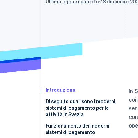
Ultimo aggiornamento: 18 dicembre 20
Link
Pagamento accelerato
Financial Connections
Conti finanziari collegati
Introduzione
In 
coi
Di seguito quali sono i moderni
sistemi di pagamento per le
sen
attività in Svezia
con
ope
Funzionamento dei moderni
sistemi di pagamento