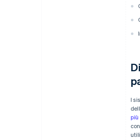
Di
pa
I s
del
più
con
util