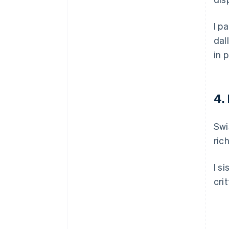
I p
dal
in 
4.
Swi
ric
I s
cri