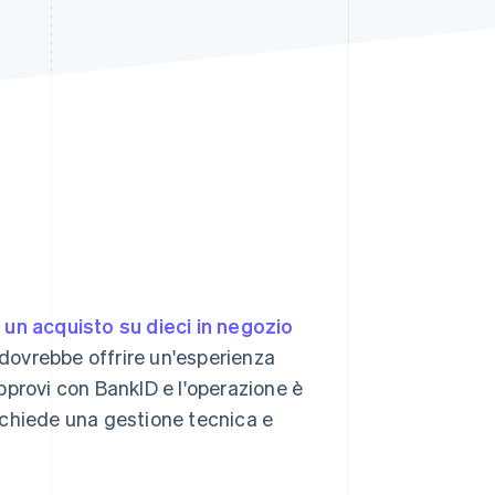
Stripe Sessions 2026
Scopri come Stripe sta
costruendo
l'infrastruttura
economica per l'IA.
Guarda ora
a
un acquisto su dieci in negozio
dovrebbe offrire un'esperienza
approvi con BankID e l'operazione è
 richiede una gestione tecnica e