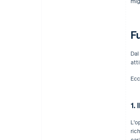
mig
F
Dal 
att
Ecc
1.
L'o
ric
car