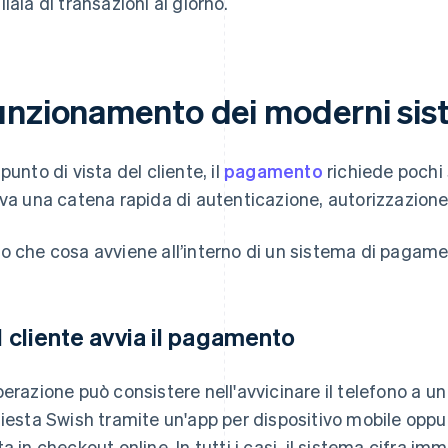
liaia di transazioni al giorno.
unzionamento dei moderni sis
punto di vista del cliente, il
pagamento
richiede pochi s
iva una catena rapida di autenticazione, autorizzazio
o che cosa avviene all’interno di un sistema di pagam
 Il cliente avvia il pagamento
perazione può consistere nell'avvicinare il telefono a un 
hiesta Swish tramite un'app per dispositivo mobile oppur
ta in checkout online. In tutti i casi, il sistema cifra