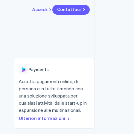
Accedi
Contattaci
Risorse
Ecosistema
Recapiti
me e marketplace
Altro
Integrazioni app
Partner
Contattaci
Product roadmap
ns
Esempi di codice
Stripe App Marketplace
Diventa nostro partner
Scopri cosa ti aspetta
 piattaforme
Blog per sviluppatori
ibero
Stato dell'API
Radar
Prevenzione delle frodi
Payments
Atlas
Costituzione di start-up
Accetta pagamenti online, di
persona e in tutto il mondo con
Climate
Rimozione del carbonio
una soluzione sviluppata per
qualsiasi attività, dalle start-up in
Identity
Verifica online dell'identità
espansione alle multinazionali.
Ulteriori informazioni