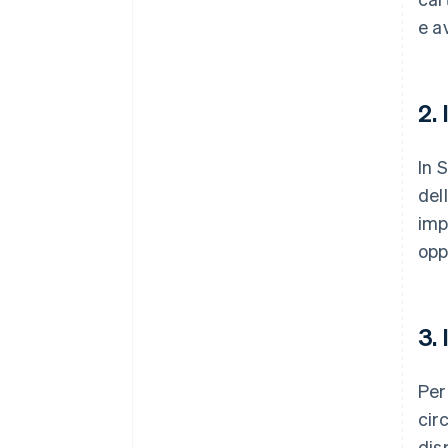
e a
2.
In S
del
imp
opp
3.
Per
cir
dis