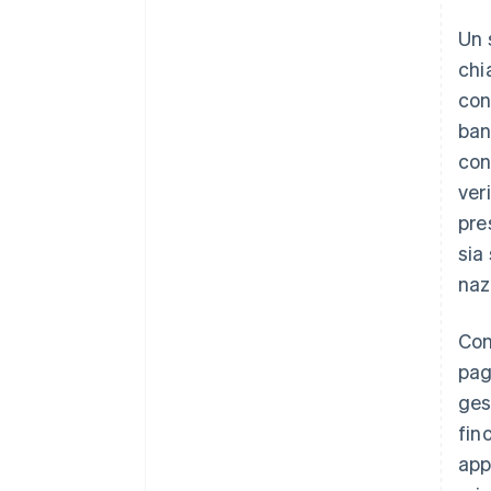
Un 
chi
con
ban
con
ver
pre
sia
naz
Con
pag
ges
fin
app