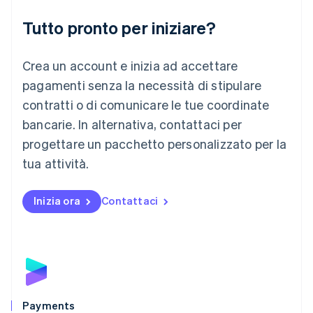
Liechtenstein
Deutsch
English
Tutto pronto per iniziare?
Lituania
English
Crea un account e inizia ad accettare
Lussemburgo
Français
Deutsch
English
pagamenti senza la necessità di stipulare
Malaysia
contratti o di comunicare le tue coordinate
English
简体中文
Malta
bancarie. In alternativa, contattaci per
English
progettare un pacchetto personalizzato per la
Messico
tua attività.
Español
English
Norvegia
English
Inizia ora
Contattaci
Nuova Zelanda
English
Paesi Bassi
Nederlands
English
Polonia
English
Portogallo
Português
English
Payments