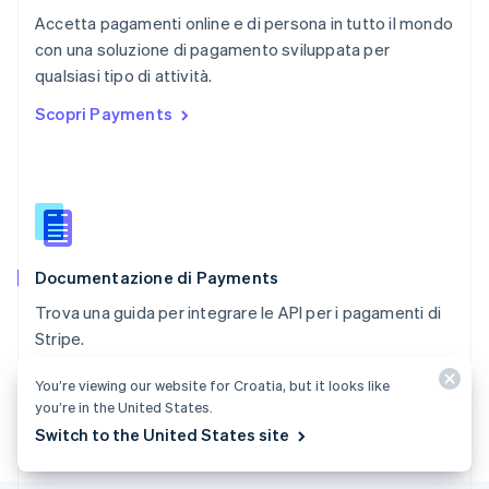
RAS di Hong Kong, Cina
Accetta pagamenti online e di persona in tutto il mondo
English
简体中文
con una soluzione di pagamento sviluppata per
Regno Unito
English
qualsiasi tipo di attività.
Repubblica Ceca
Scopri Payments
English
Romania
English
Singapore
English
简体中文
Slovacchia
English
Documentazione di Payments
Slovenia
English
Italiano
Trova una guida per integrare le API per i pagamenti di
Spagna
Stripe.
Español
English
Stati Uniti
Consulta la documentazione
You’re viewing our website for Croatia, but it looks like
English
Español
简体中文
you’re in the United States.
Svezia
Svenska
English
Switch to the United States site
Svizzera
Deutsch
Français
Italiano
English