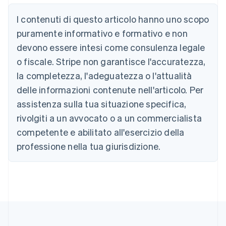
Australia
I contenuti di questo articolo hanno uno scopo
English
Austria
puramente informativo e formativo e non
Deutsch
English
devono essere intesi come consulenza legale
Belgio
Nederlands
Français
Deutsch
English
o fiscale. Stripe non garantisce l'accuratezza,
Brasile
la completezza, l'adeguatezza o l'attualità
Português
English
Bulgaria
delle informazioni contenute nell'articolo. Per
English
assistenza sulla tua situazione specifica,
Canada
rivolgiti a un avvocato o a un commercialista
English
Français
Cina continentale
competente e abilitato all'esercizio della
简体中文
English
professione nella tua giurisdizione.
Cipro
English
Croazia
English
Italiano
Danimarca
English
Emirati Arabi Uniti
English