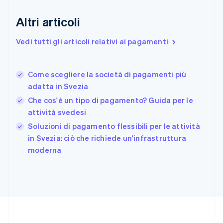
Estonia
English
Altri articoli
Finlandia
English
Svenska
Vedi tutti gli articoli relativi ai pagamenti
Francia
Français
English
Germania
Come scegliere la società di pagamenti più
Deutsch
English
adatta in Svezia
Giappone
日本語
English
Che cos'è un tipo di pagamento? Guida per le
Gibilterra
attività svedesi
English
Soluzioni di pagamento flessibili per le attività
Grecia
English
in Svezia: ciò che richiede un'infrastruttura
India
moderna
English
Irlanda
English
Italia
Italiano
English
Lettonia
English