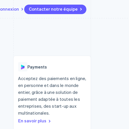
onnexion
Contacter notre équipe
Ressources
Écosystème
Contact
t marketplaces
Plus
Intégrations d'applications
Partenaires
Contacter notre équipe
Product roadmap
elle
Exemples de code
Stripe App Marketplace
Devenir partenaire
Découvrez les prochaines
r les
Blog des développeurs
évolutions
rs
État de l'API
 platforms
Radar
ciers intégrés
Payments
Prévention de la fraude
ratif
es et virtuelles
Atlas
Acceptez des paiements en ligne,
Constitution de start-up
en personne et dans le monde
Climate
entier, grâce à une solution de
Élimination du carbone
paiement adaptée à toutes les
Identity
entreprises, des start-up aux
Vérification de l'identité
multinationales.
En savoir plus