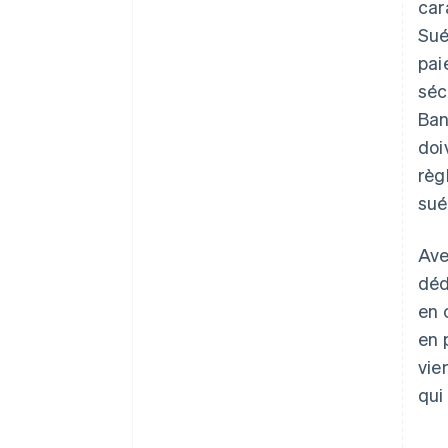
car
Sué
pai
séc
Ban
doi
règ
sué
Ave
déd
en 
en 
vie
qui