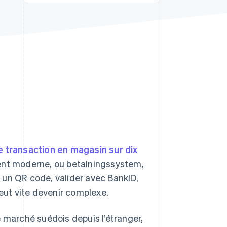
Stripe Sessions 2026
Découvrez comment
Stripe construit
l’infrastructure
économique de l’IA.
Regarder la vidéo
e transaction en magasin sur dix
ment moderne, ou betalningssystem,
er un QR code, valider avec BankID,
peut vite devenir complexe.
e marché suédois depuis l’étranger,