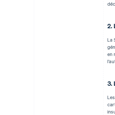
déc
2.
La 
gén
en 
l’a
3.
Les
car
ins