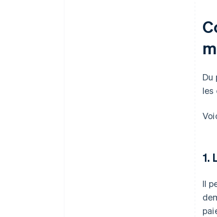
C
m
Du 
les
Voi
1.
Il 
dem
pai