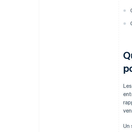
Évolutivité intégrée
Q
p
Les
ent
rap
ven
Un 