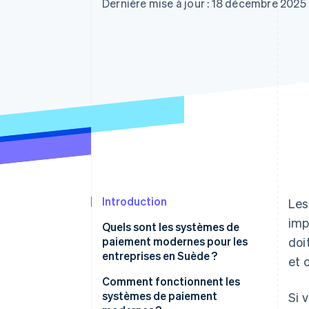
Authorization Boost
Dernière mise à jour : 18 décembre 2025
Acceptation optimisée
Link
Paiements accélérés
Financial Connections
Comptes financiers associés
Introduction
Les
imp
Quels sont les systèmes de
paiement modernes pour les
doi
entreprises en Suède ?
et 
Comment fonctionnent les
systèmes de paiement
Si 