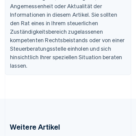
English
Angemessenheit oder Aktualität der
Dänemark
Informationen in diesem Artikel. Sie sollten
English
Deutschland
den Rat eines in Ihrem steuerlichen
Deutsch
English
Zuständigkeitsbereich zugelassenen
Estland
English
kompetenten Rechtsbeistands oder von einer
Festlandchina
Steuerberatungsstelle einholen und sich
简体中文
English
Finnland
hinsichtlich Ihrer speziellen Situation beraten
English
Svenska
lassen.
Frankreich
Français
English
Gibraltar
English
Griechenland
English
Indien
English
Irland
Weitere Artikel
English
Italien