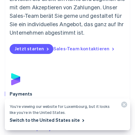
English
mit dem Akzeptieren von Zahlungen. Unser
Niederlande
Nederlands
English
Sales-Team berät Sie gerne und gestaltet für
Norwegen
Sie ein individuelles Angebot, das ganz auf Ihr
English
Österreich
Unternehmen abgestimmt ist.
Deutsch
English
Polen
Jetzt starten
Sales-Team kontaktieren
English
Portugal
Português
English
Rumänien
English
Schweden
Svenska
English
Schweiz
Payments
Deutsch
Français
Italiano
English
Akzeptieren Sie Zahlungen online, am POS vor Ort und
Singapur
You’re viewing our website for Luxembourg, but it looks
English
简体中文
weltweit mit einer einzigen Zahlungslösung, die für
like you’re in the United States.
Slowakei
jedes Unternehmen geeignet ist.
Switch to the United States site
English
Mehr zu Stripe Payments
Slowenien