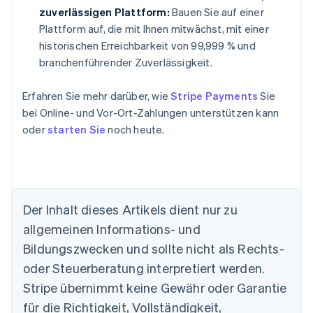
zuverlässigen Plattform:
Bauen Sie auf einer
Plattform auf, die mit Ihnen mitwächst, mit einer
historischen Erreichbarkeit von 99,999 % und
branchenführender Zuverlässigkeit.
Erfahren Sie mehr darüber, wie
Stripe Payments
Sie
bei Online- und Vor-Ort-Zahlungen unterstützen kann
oder
starten Sie
noch heute.
Der Inhalt dieses Artikels dient nur zu
Australien
allgemeinen Informations- und
English
Belgien
Bildungszwecken und sollte nicht als Rechts-
Nederlands
Français
Deutsch
English
oder Steuerberatung interpretiert werden.
Brasilien
Stripe übernimmt keine Gewähr oder Garantie
Português
English
Bulgarien
für die Richtigkeit, Vollständigkeit,