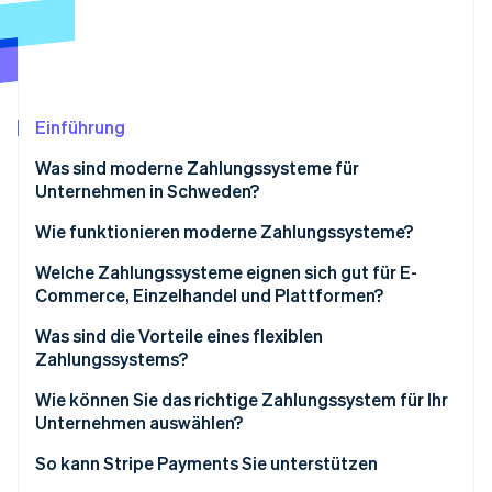
Betrugsprävention
Ecosystem
Atlas
Start-up-Gründung
Partner
Stripe App-Marktplatz
Climate
CO₂-Entnahme
Einführung
Identity
Was sind moderne Zahlungssysteme für
Online-Identitätsprüfung
Unternehmen in Schweden?
Wie funktionieren moderne Zahlungssysteme?
1. Die Kundin/der Kunde leitet die Zahlung ein
Welche Zahlungssysteme eignen sich gut für E-
Commerce, Einzelhandel und Plattformen?
Stripe-Sessions 2026
2. Das System authentifiziert den/die Nutzer/in
Erfahren Sie, wie Stripe Lösungen für die Wirts
E-Commerce-Unternehmen sollten lokale
Was sind die Vorteile eines flexiblen
Jetzt ansehen
3. Das System erhält die Genehmigung
Zahlungsgewohnheiten und einfache Integration
Zahlungssystems?
priorisieren
4. Das System rechnet die Gelder ab
Höhere Konversionsrate und weniger Abbrüche
Wie können Sie das richtige Zahlungssystem für Ihr
Physische Einzelhandelsgeschäfte sollten
Unternehmen auswählen?
Schnellerer Zugriff auf Gelder
Geschwindigkeit, Mobilfreundlichkeit und
Beginnen Sie mit Ihren Kundinnen und Kunden
So kann Stripe Payments Sie unterstützen
Zuverlässigkeit in den Vordergrund stellen
Niedrigere Kosten und geringeres Risiko