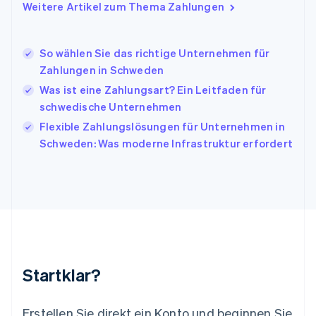
Italiano
English
Weitere Artikel zum Thema Zahlungen
Japan
日本語
English
Kanada
So wählen Sie das richtige Unternehmen für
English
Français
Zahlungen in Schweden
Kroatien
English
Italiano
Was ist eine Zahlungsart? Ein Leitfaden für
Lettland
schwedische Unternehmen
English
Flexible Zahlungslösungen für Unternehmen in
Liechtenstein
Schweden: Was moderne Infrastruktur erfordert
Deutsch
English
Litauen
English
Luxemburg
Français
Deutsch
English
Malaysia
English
简体中文
Malta
English
Startklar?
Mexiko
Español
English
Neuseeland
Erstellen Sie direkt ein Konto und beginnen Sie