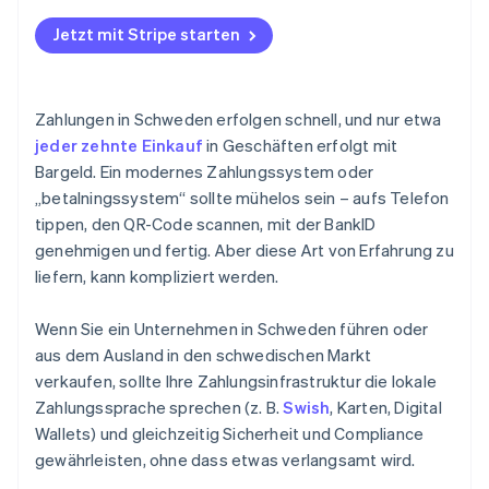
Stimmen Sie das System auf Ihr Geschäftsmodell
Plattformen und Marktplätze sollten aufgeteilte
Ein System und sauberere Abläufe
ab
Jetzt mit Stripe starten
Auszahlungen, Verifizierung und Skalierung
priorisieren
Integrierte Skalierbarkeit
Schränken Sie sich nicht ein
Zahlungen in Schweden erfolgen schnell, und nur etwa
jeder zehnte Einkauf
in Geschäften erfolgt mit
Bargeld. Ein modernes Zahlungssystem oder
„betalningssystem“ sollte mühelos sein – aufs Telefon
tippen, den QR-Code scannen, mit der BankID
genehmigen und fertig. Aber diese Art von Erfahrung zu
liefern, kann kompliziert werden.
Wenn Sie ein Unternehmen in Schweden führen oder
aus dem Ausland in den schwedischen Markt
verkaufen, sollte Ihre Zahlungsinfrastruktur die lokale
Zahlungssprache sprechen (z. B.
Swish
, Karten, Digital
Wallets) und gleichzeitig Sicherheit und Compliance
gewährleisten, ohne dass etwas verlangsamt wird.