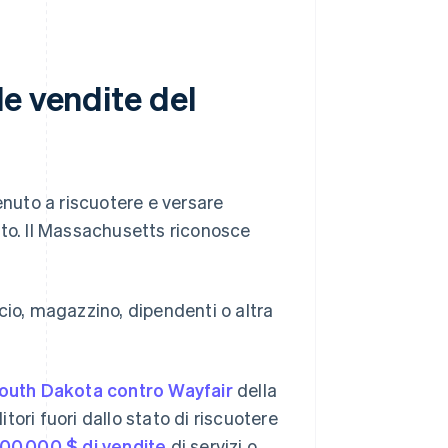
e vendite del
enuto a riscuotere e versare
tato. Il Massachusetts riconosce
ficio, magazzino, dipendenti o altra
outh Dakota contro Wayfair
della
ori fuori dallo stato di riscuotere
00.000 $ di vendite
di servizi o