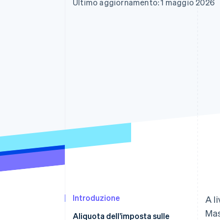
Ultimo aggiornamento: 1 maggio 2026
Link
Pagamento accelerato
Financial Connections
Conti finanziari collegati
Introduzione
A l
Mas
Aliquota dell’imposta sulle