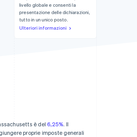
livello globale e consenti la
presentazione delle dichiarazioni,
tutto in un unico posto.
Stripe Sessions 2026
Scopri come Stripe sta
Ulteriori informazioni
costruendo
l'infrastruttura
economica per l'IA.
Guarda ora
 Massachusetts è del
6,25%
. Il
giungere proprie imposte generali