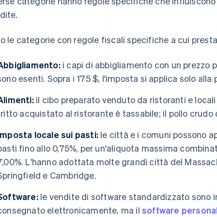
erse categorie hanno regole specifiche che influiscono s
dite.
o le categorie con regole fiscali specifiche a cui prest
Abbigliamento:
i capi di abbigliamento con un prezzo pa
sono esenti. Sopra i 175 $, l'imposta si applica solo alla
Alimenti:
il cibo preparato venduto da ristoranti e locali s
fritto acquistato al ristorante è tassabile; il pollo crud
Imposta locale sui pasti:
le città e i comuni possono a
pasti fino allo 0,75%, per un'aliquota massima combinat
7,00%. L'hanno adottata molte grandi città del Massach
Springfield e Cambridge.
Software:
le vendite di software standardizzato sono i
consegnato elettronicamente, ma il
software persona