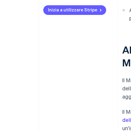
Inizia a utilizzare Stripe
Al
M
Il 
del
agg
Il 
del
un'