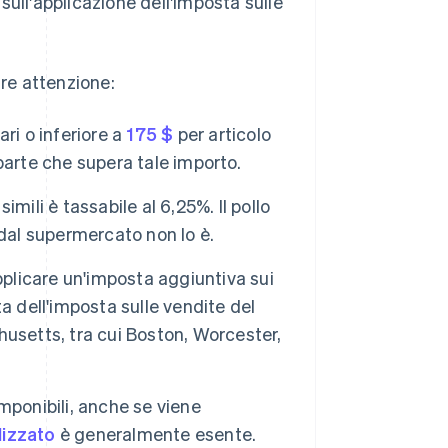
ull'applicazione dell'imposta sulle
are attenzione:
ri o inferiore a
175 $
per articolo
 parte che supera tale importo.
imili è tassabile al 6,25%. Il pollo
o dal supermercato non lo è.
pplicare un'imposta aggiuntiva sui
a dell'imposta sulle vendite del
usetts, tra cui Boston, Worcester,
mponibili, anche se viene
lizzato
è generalmente esente.