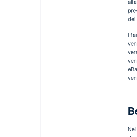
all
pre
del
I f
ven
ver
ven
eBa
ven
Be
Nel