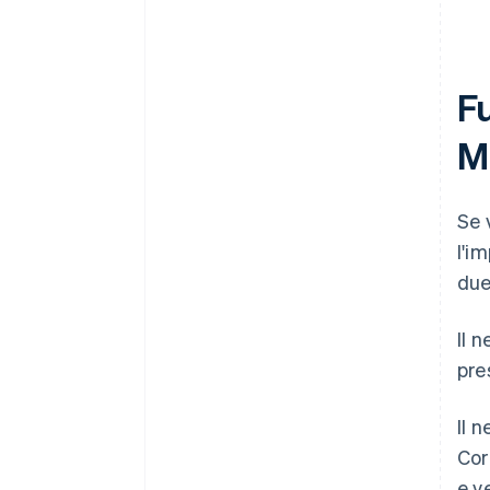
F
Ma
Se 
l'i
due
Il 
pre
Il 
Cor
e v