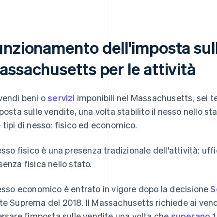
unzionamento dell'imposta sull
ssachusetts per le attività
vendi beni o
servizi
imponibili nel Massachusetts, sei t
mposta sulle vendite, una volta stabilito il nesso nello s
 tipi di nesso: fisico ed economico.
nesso fisico è una presenza tradizionale dell'attività: uf
senza fisica nello stato.
nesso economico è entrato in vigore dopo la decisione
S
te Suprema del 2018. Il Massachusetts richiede ai vendit
ersare l'imposta sulle vendite una volta che
superano 1