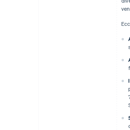
div
ven
Ecc