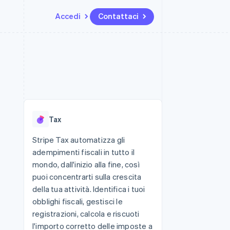
Accedi
Contattaci
Risorse
Ecosistema
Recapiti
me e marketplace
Altro
Integrazioni app
Partner
Contattaci
Product roadmap
ns
Esempi di codice
Stripe App Marketplace
Diventa nostro partner
Scopri cosa ti aspetta
 piattaforme
Blog per sviluppatori
ibero
Stato dell'API
Radar
Prevenzione delle frodi
Tax
Atlas
Costituzione di start-up
Stripe Tax automatizza gli
adempimenti fiscali in tutto il
Climate
Rimozione del carbonio
mondo, dall'inizio alla fine, così
puoi concentrarti sulla crescita
Identity
Verifica online dell'identità
della tua attività. Identifica i tuoi
obblighi fiscali, gestisci le
registrazioni, calcola e riscuoti
l'importo corretto delle imposte a