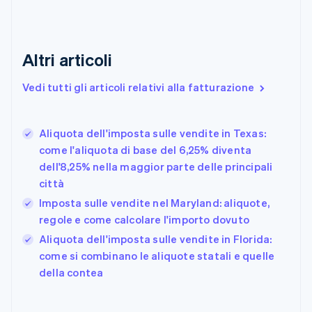
Cipro
English
Croazia
English
Italiano
Altri articoli
Danimarca
English
Vedi tutti gli articoli relativi alla fatturazione
Emirati Arabi Uniti
English
Estonia
English
Aliquota dell'imposta sulle vendite in Texas:
come l'aliquota di base del 6,25% diventa
Finlandia
English
Svenska
dell'8,25% nella maggior parte delle principali
Francia
città
Français
English
Imposta sulle vendite nel Maryland: aliquote,
Germania
regole e come calcolare l'importo dovuto
Deutsch
English
Giappone
Aliquota dell'imposta sulle vendite in Florida:
日本語
English
come si combinano le aliquote statali e quelle
Gibilterra
della contea
English
Grecia
English