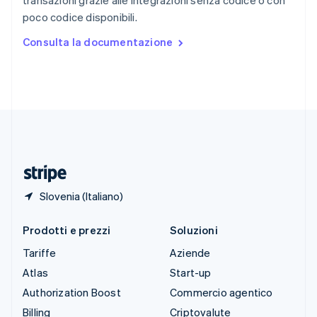
transazioni grazie alle integrazioni senza codice o con
Spagna
poco codice disponibili.
Español
English
Stati Uniti
Consulta la documentazione
English
Español
简体中文
Svezia
Svenska
English
Svizzera
Deutsch
Français
Italiano
English
Thailandia
ไทย
English
Ungheria
English
Slovenia (Italiano)
Prodotti e prezzi
Soluzioni
Tariffe
Aziende
Atlas
Start-up
Authorization Boost
Commercio agentico
Billing
Criptovalute