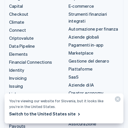
Capital
E-commerce
Checkout
Strumenti finanziari
integrati
Climate
Automazione per finanza
Connect
Aziende globali
Criptovalute
Pagamenti in-app
Data Pipeline
Marketplace
Elements
Gestione del denaro
Financial Connections
Piattaforme
Identity
SaaS
Invoicing
Aziende di IA
Issuing
Creator economy
Link
Gaming
You’re viewing our website for Slovenia, but it looks like
Managed Payments
you’re in the United States.
Ospitalità, viaggi e
Link di pagamento
Switch to the United States site
tempo libero
Payments
Assicurazione
Payouts