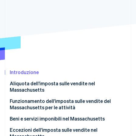
Radar
Prevenzione delle frodi
Ecosistema
Atlas
Costituzione di start-up
Partner
Stripe App Marketplace
Climate
Rimozione del carbonio
Identity
Verifica online dell'identità
Introduzione
Aliquota dell’imposta sulle vendite nel
Massachusetts
Stripe Sessions 2026
Scopri come Stripe sta costruendo l'infrastruttura economi
Funzionamento dell’imposta sulle vendite del
Guarda ora
Massachusetts per le attività
Beni e servizi imponibili nel Massachusetts
Eccezioni dell’imposta sulle vendite nel