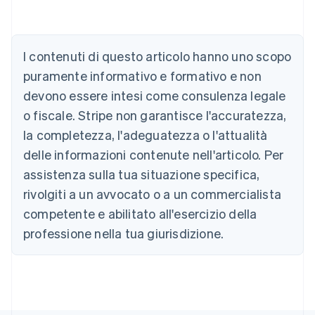
I contenuti di questo articolo hanno uno scopo
puramente informativo e formativo e non
devono essere intesi come consulenza legale
o fiscale. Stripe non garantisce l'accuratezza,
Australia
la completezza, l'adeguatezza o l'attualità
English
Austria
delle informazioni contenute nell'articolo. Per
Deutsch
English
assistenza sulla tua situazione specifica,
Belgio
rivolgiti a un avvocato o a un commercialista
Nederlands
Français
Deutsch
English
Brasile
competente e abilitato all'esercizio della
Português
English
professione nella tua giurisdizione.
Bulgaria
English
Canada
English
Français
Cina continentale
简体中文
English