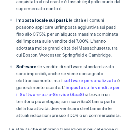
acquistato al ristorante è tassabile; il pollo crudo dal
supermercato non lo è.
Imposta locale sui pasti:
le città e i comuni
possono applicare un'imposta aggiuntiva sui pasti
fino allo 0,75%, per un'aliquota massima combinata
dell'imposta sulle vendite del 7,00%. L'hanno
adottata molte grandi città del Massachusetts, tra
cui Boston, Worcester, Springfield e Cambridge.
Software:
le vendite di software standardizzato
sono imponibili, anche se viene consegnato
elettronicamente, ma il
software personalizzato
è
generalmente esente. L'
imposta sulle vendite per
il Software-as-a-Service (SaaS)
si trova in un
territorio più ambiguo; se i ricavi SaaS fanno parte
della tua attività, devi verificare direttamente le
attuali indicazioni presso il DOR o un commercialista.
Le attività che elaborano transazioni in più categorie di