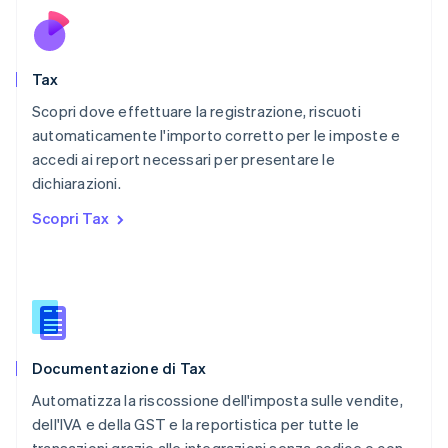
Nuova Zelanda
English
Paesi Bassi
Nederlands
English
Tax
Polonia
English
Scopri dove effettuare la registrazione, riscuoti
Portogallo
automaticamente l'importo corretto per le imposte e
Português
English
accedi ai report necessari per presentare le
RAS di Hong Kong, Cina
dichiarazioni.
English
简体中文
Regno Unito
Scopri Tax
English
Repubblica Ceca
English
Romania
English
Singapore
English
简体中文
Documentazione di Tax
Slovacchia
English
Automatizza la riscossione dell'imposta sulle vendite,
Slovenia
dell'IVA e della GST e la reportistica per tutte le
English
Italiano