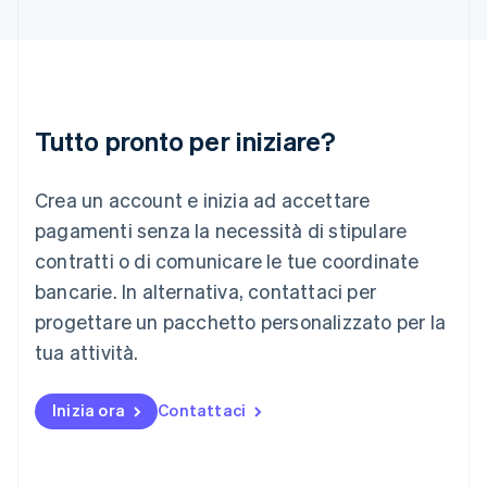
India
English
Irlanda
English
Italia
Italiano
English
Tutto pronto per iniziare?
Lettonia
English
Liechtenstein
Crea un account e inizia ad accettare
Deutsch
English
Lituania
pagamenti senza la necessità di stipulare
English
contratti o di comunicare le tue coordinate
Lussemburgo
bancarie. In alternativa, contattaci per
Français
Deutsch
English
progettare un pacchetto personalizzato per la
Malaysia
English
简体中文
tua attività.
Malta
English
Messico
Inizia ora
Contattaci
Español
English
Norvegia
English