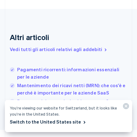
English
Estonia
English
Finlandia
English
Svenska
Altri articoli
Francia
Français
English
Vedi tutti gli articoli relativi agli addebiti
Germania
Deutsch
English
Giappone
日本語
English
Pagamenti ricorrenti: informazioni essenziali
Gibilterra
per le aziende
English
Mantenimento dei ricavi netti (MRN): che cos'è e
Grecia
perché è importante per le aziende SaaS
English
India
Pagamenti ricorrenti o in abbonamento?
English
You’re viewing our website for Switzerland, but it looks like
Irlanda
you’re in the United States.
English
Switch to the United States site
Italia
Italiano
English
Lettonia