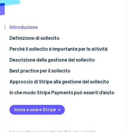
Scopri cosa ti aspetta
Radar
Ecosistema
Prevenzione delle frodi
Introduzione
Partner
Atlas
Stripe App Marketplace
Costituzione di start-up
Definizione di sollecito
Climate
Rimozione del carbonio
Perché il sollecito è importante per le attività
Identity
Descrizione della gestione del sollecito
Verifica online dell'identità
Come si svolge la procedura di sollecito
Best practice per il sollecito
Approccio di Stripe alla gestione del sollecito
In che modo Stripe Payments può esserti d’aiuto
Stripe Sessions 2026
Scopri come Stripe sta costruendo l'infrastruttura economi
Guarda ora
Inizia a usare Stripe