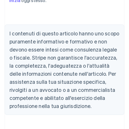
inizia
oggi stesso.
Australia
English
Austria
Deutsch
English
I contenuti di questo articolo hanno uno scopo
Belgio
puramente informativo e formativo e non
Nederlands
Français
Deutsch
English
Brasile
devono essere intesi come consulenza legale
Português
English
o fiscale. Stripe non garantisce l'accuratezza,
Bulgaria
la completezza, l'adeguatezza o l'attualità
English
Canada
delle informazioni contenute nell'articolo. Per
English
Français
assistenza sulla tua situazione specifica,
Cina continentale
简体中文
English
rivolgiti a un avvocato o a un commercialista
Cipro
competente e abilitato all'esercizio della
English
Croazia
professione nella tua giurisdizione.
English
Italiano
Danimarca
English
Emirati Arabi Uniti