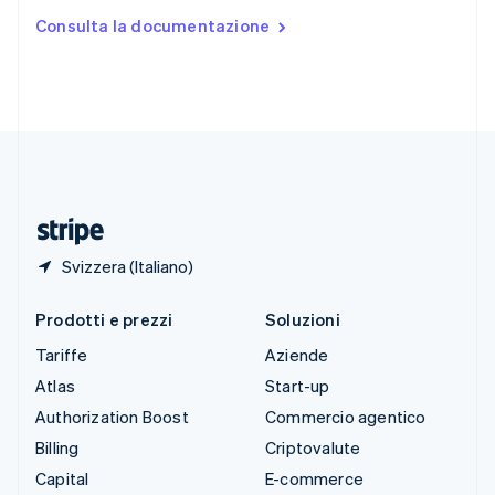
Stati Uniti
Consulta la documentazione
English
Español
简体中文
Svezia
Svenska
English
Svizzera
Deutsch
Français
Italiano
English
Thailandia
ไทย
English
Ungheria
English
Svizzera (Italiano)
Prodotti e prezzi
Soluzioni
Tariffe
Aziende
Atlas
Start-up
Authorization Boost
Commercio agentico
Billing
Criptovalute
Capital
E-commerce