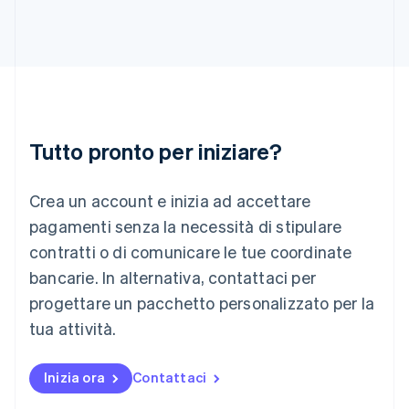
Irlanda
English
Italia
Italiano
English
Lettonia
English
Liechtenstein
Deutsch
English
Tutto pronto per iniziare?
Lituania
English
Crea un account e inizia ad accettare
Lussemburgo
Français
Deutsch
English
pagamenti senza la necessità di stipulare
Malaysia
contratti o di comunicare le tue coordinate
English
简体中文
Malta
bancarie. In alternativa, contattaci per
English
progettare un pacchetto personalizzato per la
Messico
tua attività.
Español
English
Norvegia
English
Inizia ora
Contattaci
Nuova Zelanda
English