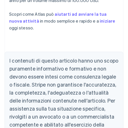
anno per un volume massimo di 100.000 USD.
Scopri come Atlas può
aiutarti ad avviare la tua
nuova attività
in modo semplice e rapido e a
iniziare
oggi stesso.
Australia
English
Austria
Deutsch
English
I contenuti di questo articolo hanno uno scopo
Belgio
puramente informativo e formativo e non
Nederlands
Français
Deutsch
English
Brasile
devono essere intesi come consulenza legale
Português
English
o fiscale. Stripe non garantisce l'accuratezza,
Bulgaria
la completezza, l'adeguatezza o l'attualità
English
Canada
delle informazioni contenute nell'articolo. Per
English
Français
assistenza sulla tua situazione specifica,
Cina continentale
简体中文
English
rivolgiti a un avvocato o a un commercialista
Cipro
competente e abilitato all'esercizio della
English