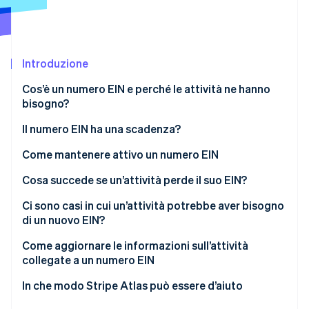
Scopri cosa ti aspetta
Radar
Ecosistema
Prevenzione delle frodi
Introduzione
Partner
Atlas
Stripe App Marketplace
Costituzione di start-up
Cos’è un numero EIN e perché le attività ne hanno
Climate
bisogno?
Rimozione del carbonio
Il numero EIN ha una scadenza?
Identity
Verifica online dell'identità
Come mantenere attivo un numero EIN
Cosa succede se un’attività perde il suo EIN?
Ci sono casi in cui un’attività potrebbe aver bisogno
di un nuovo EIN?
Stripe Sessions 2026
Scopri come Stripe sta costruendo l'infrastruttura economi
Come aggiornare le informazioni sull’attività
Guarda ora
collegate a un numero EIN
Variazione di ragione sociale
In che modo Stripe Atlas può essere d’aiuto