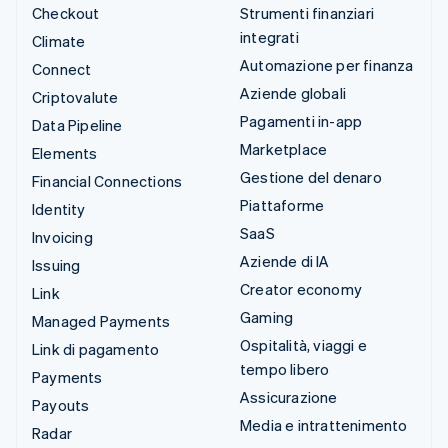
Checkout
Strumenti finanziari
integrati
Climate
Automazione per finanza
Connect
Aziende globali
Criptovalute
Pagamenti in-app
Data Pipeline
Marketplace
Elements
Gestione del denaro
Financial Connections
Piattaforme
Identity
SaaS
Invoicing
Aziende di IA
Issuing
Creator economy
Link
Gaming
Managed Payments
Ospitalità, viaggi e
Link di pagamento
tempo libero
Payments
Assicurazione
Payouts
Media e intrattenimento
Radar