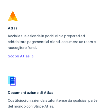
Paesi Bassi
Nederlands
English
Polonia
English
Portogallo
Português
English
Atlas
RAS di Hong Kong, Cina
Avvia la tua azienda in pochi clic e preparati ad
English
简体中文
addebitare pagamenti ai clienti, assumere un team e
Regno Unito
English
raccogliere fondi.
Repubblica Ceca
Scopri Atlas
English
Romania
English
Singapore
English
简体中文
Slovacchia
English
Documentazione di Atlas
Slovenia
English
Italiano
Costituisci un'azienda statunitense da qualsiasi parte
Spagna
del mondo con Stripe Atlas.
Español
English