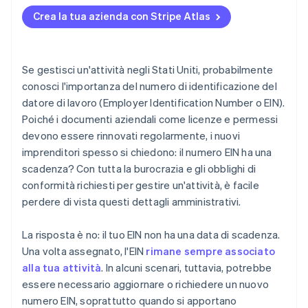
Cambio di indirizzo, proprietà o responsabile
Registrazione su Atlas
Crea la tua azienda con Stripe Atlas
Variazione della struttura aziendale
Accettazione di pagamenti e operazioni bancarie
prima dell’arrivo del tuo EIN
Acquisto di azioni senza contanti da parte del
Se gestisci un'attività negli Stati Uniti, probabilmente
fondatore
conosci l'importanza del numero di identificazione del
datore di lavoro (Employer Identification Number o EIN).
Presentazione automatica della dichiarazione
Poiché i documenti aziendali come licenze e permessi
fiscale 83(b)
devono essere rinnovati regolarmente, i nuovi
Documenti legali aziendali con idoneità globale
imprenditori spesso si chiedono: il numero EIN ha una
scadenza? Con tutta la burocrazia e gli obblighi di
Un anno gratuito di Stripe Payments, più 50.000
conformità richiesti per gestire un'attività, è facile
USD in crediti e sconti offerti dai partner
perdere di vista questi dettagli amministrativi.
La risposta è no: il tuo EIN non ha una data di scadenza.
Una volta assegnato, l'EIN
rimane sempre associato
alla tua attività
. In alcuni scenari, tuttavia, potrebbe
essere necessario aggiornare o richiedere un nuovo
numero EIN, soprattutto quando si apportano