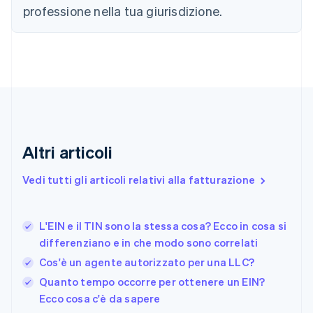
Croazia
professione nella tua giurisdizione.
English
Italiano
Danimarca
English
Emirati Arabi Uniti
English
Estonia
English
Finlandia
English
Svenska
Altri articoli
Francia
Français
English
Vedi tutti gli articoli relativi alla fatturazione
Germania
Deutsch
English
Giappone
日本語
English
L'EIN e il TIN sono la stessa cosa? Ecco in cosa si
Gibilterra
differenziano e in che modo sono correlati
English
Cos'è un agente autorizzato per una LLC?
Grecia
English
Quanto tempo occorre per ottenere un EIN?
India
Ecco cosa c'è da sapere
English