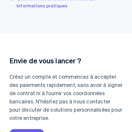
Grèce
Informations pratiques
English
Hongrie
English
Inde
English
Irlande
English
Italie
Italiano
English
Envie de vous lancer ?
Japon
日本語
English
Créez un compte et commencez à accepter
Lettonie
English
des paiements rapidement, sans avoir à signer
Liechtenstein
de contrat ni à fournir vos coordonnées
Deutsch
English
Lituanie
bancaires. N'hésitez pas à nous contacter
English
pour discuter de solutions personnalisées pour
Luxembourg
votre entreprise.
Français
Deutsch
English
Malaisie
English
简体中文