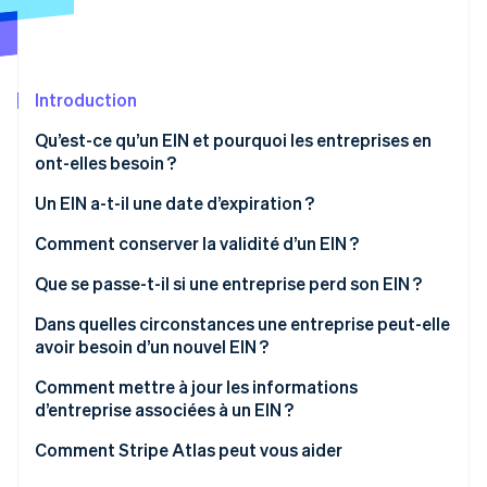
Découvrez les prochaines évolutions
Commerce en ligne
Radar
Prévention de la fraude
Écosystème
Introduction
Atlas
Constitution de start-up
Partenaires
Qu’est-ce qu’un EIN et pourquoi les entreprises en
Climate
Stripe App Marketplace
ont-elles besoin ?
Élimination du carbone
Un EIN a-t-il une date d’expiration ?
Identity
Vérification de l'identité
Comment conserver la validité d’un EIN ?
Que se passe-t-il si une entreprise perd son EIN ?
Dans quelles circonstances une entreprise peut-elle
avoir besoin d’un nouvel EIN ?
Stripe Sessions 2026
Découvrez comment Stripe construit l’infrastructure écono
Comment mettre à jour les informations
Regarder la vidéo
d’entreprise associées à un EIN ?
Changer le nom de votre entreprise
Comment Stripe Atlas peut vous aider