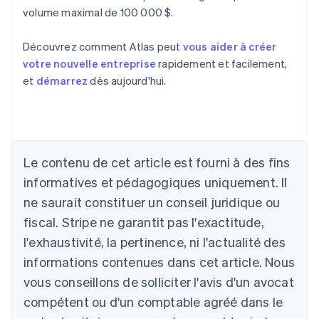
volume maximal de 100 000 $.
Découvrez comment Atlas peut
vous aider à créer
votre nouvelle entreprise
rapidement et facilement,
et
démarrez
dès aujourd'hui.
Allemagne
Deutsch
English
Australie
Le contenu de cet article est fourni à des fins
English
informatives et pédagogiques uniquement. Il
Autriche
ne saurait constituer un conseil juridique ou
Deutsch
English
Belgique
fiscal. Stripe ne garantit pas l'exactitude,
Nederlands
Français
Deutsch
English
l'exhaustivité, la pertinence, ni l'actualité des
Brésil
Português
English
informations contenues dans cet article. Nous
Bulgarie
vous conseillons de solliciter l'avis d'un avocat
English
Canada
compétent ou d'un comptable agréé dans le
English
Français