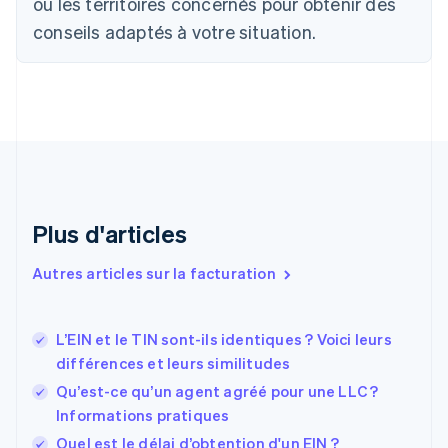
ou les territoires concernés pour obtenir des
Chine continentale
conseils adaptés à votre situation.
简体中文
English
Chypre
English
Croatie
English
Italiano
Danemark
English
Émirats arabes unis
English
Espagne
Plus d'articles
Español
English
Estonie
Autres articles sur la facturation
English
États-Unis
English
Español
简体中文
L’EIN et le TIN sont-ils identiques ? Voici leurs
Finlande
English
Svenska
différences et leurs similitudes
France
Qu’est-ce qu’un agent agréé pour une LLC ?
Français
English
Informations pratiques
Gibraltar
English
Quel est le délai d’obtention d'un EIN ?