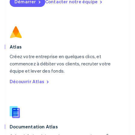
Démarrer
Contacter notre équipe
Malte
English
Mexique
Español
English
Norvège
English
Nouvelle-Zélande
English
Atlas
Pays-Bas
Créez votre entreprise en quelques clics, et
Nederlands
English
commencez à débiter vos clients, recruter votre
Pologne
English
équipe et lever des fonds.
Portugal
Découvrir Atlas
Português
English
R.A.S. de Hong Kong, Chine
English
简体中文
République tchèque
English
Roumanie
English
Documentation Atlas
Royaume-Uni
English