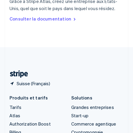
Grâce à Stripe Atlas, créez une entreprise aux États-
Singapour
Unis, quel que soit le pays dans lequel vous résidez.
English
简体中文
Slovaquie
Consulter la documentation
English
Slovénie
English
Italiano
Suède
Svenska
English
Suisse
Deutsch
Français
Italiano
English
Thaïlande
ไทย
English
Suisse (Français)
Produits et tarifs
Solutions
Tarifs
Grandes entreprises
Atlas
Start-up
Authorization Boost
Commerce agentique
Billing
Cryptomonnaie