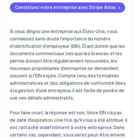
Mettre à jour l’adresse, la propriété ou le
S’inscrire sur Atlas
responsable de l’entreprise
Constituez votre entreprise avec Stripe Atlas
Accepter des paiements et effectuer des
Changer la structure de votre entreprise
opérations bancaires avant l’obtention de votre
numéro EIN
Si vous dirigez une entreprise aux États-Unis, vous
Achat dématérialisé des actions du fondateur
connaissez sans doute l'importance du numéro
d’identification d’employeur (EIN). Étant donné que les
Déclaration fiscale automatique au titre de
documents commerciaux tels que les licences et les
l’article 83(b)
permis doivent être régulièrement renouvelés, les
Documents juridiques d’entreprise de classe
nouveaux propriétaires d’entreprise se demandent
mondiale
souvent si l'EIN expire. Compte tenu des formalités
administratives et des obligations de conformité liées
Une année gratuite de Stripe Payments, plus de
50 000 $ en crédits et remises partenaires
à la gestion d'une entreprise, il est facile de perdre de
vue ces détails administratifs.
Pour faire court, la réponse est non. Votre EIN n’a pas
de date d’expiration. Une fois qu'il vous a été attribué, il
est rattaché indéfiniment à votre entreprise
. Dans
certains cas, cependant, vous serez peut-être amené