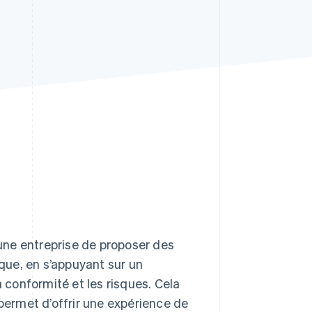
Stripe Sessions 2026
Découvrez comment
Stripe construit
l’infrastructure
économique de l’IA.
Regarder la vidéo
une entreprise de proposer des
que, en s’appuyant sur un
a conformité et les risques. Cela
 permet d’offrir une expérience de