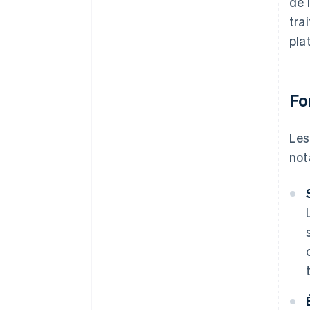
de 
tra
pla
Fo
Les
not