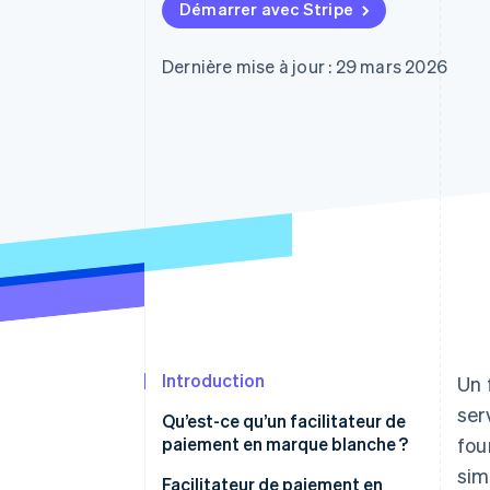
Authorization Boost
Démarrer avec Stripe
Acceptation optimisée
Link
Paiements accélérés
Dernière mise à jour : 29 mars 2026
Financial Connections
Comptes financiers associés
Introduction
Un 
ser
Qu’est-ce qu’un facilitateur de
paiement en marque blanche ?
fou
sim
Fonctionnalités principales d’un
Facilitateur de paiement en