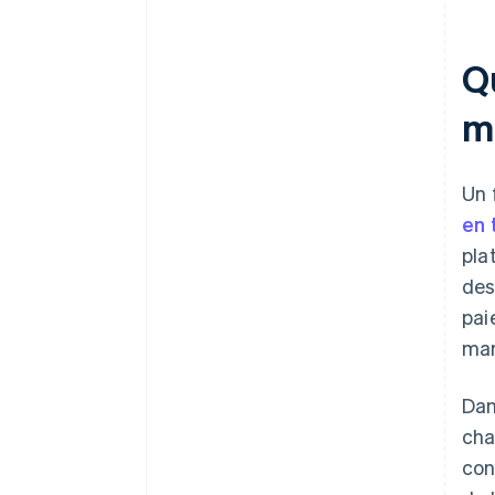
Q
m
Un 
en 
pla
des
pai
mar
Dan
cha
con