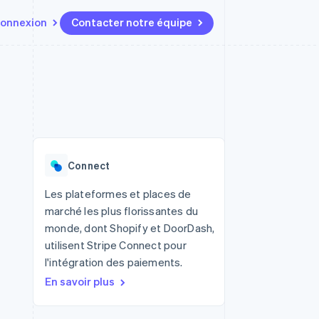
onnexion
Contacter notre équipe
Ressources
Écosystème
Contact
t marketplaces
Plus
Intégrations d'applications
Partenaires
Contacter notre équipe
Product roadmap
elle
Exemples de code
Stripe App Marketplace
Devenir partenaire
Découvrez les prochaines
r les
Blog des développeurs
évolutions
rs
État de l'API
 platforms
Radar
ciers intégrés
Connect
Prévention de la fraude
ratif
es et virtuelles
Atlas
Les plateformes et places de
Constitution de start-up
marché les plus florissantes du
Climate
monde, dont Shopify et DoorDash,
Élimination du carbone
utilisent Stripe Connect pour
Identity
l'intégration des paiements.
Vérification de l'identité
En savoir plus