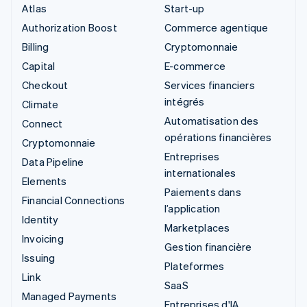
Atlas
Start-up
Authorization Boost
Commerce agentique
Billing
Cryptomonnaie
Capital
E-commerce
Checkout
Services financiers
intégrés
Climate
Automatisation des
Connect
opérations financières
Cryptomonnaie
Entreprises
Data Pipeline
internationales
Elements
Paiements dans
Financial Connections
l’application
Identity
Marketplaces
Invoicing
Gestion financière
Issuing
Plateformes
Link
SaaS
Managed Payments
Entreprises d'IA