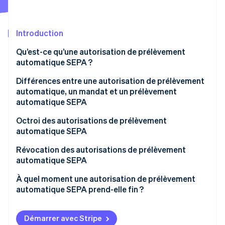
Découvrez les prochaines évolutions
Commerce en ligne
Radar
Prévention de la fraude
Introduction
Écosystème
Atlas
Qu’est-ce qu’une autorisation de prélèvement
Constitution de start-up
automatique SEPA ?
Partenaires
Climate
Stripe App Marketplace
Élimination du carbone
Différences entre une autorisation de prélèvement
automatique, un mandat et un prélèvement
Identity
automatique SEPA
Vérification de l'identité
Octroi des autorisations de prélèvement
automatique SEPA
Révocation des autorisations de prélèvement
automatique SEPA
Stripe Sessions 2026
Découvrez comment Stripe construit l’infrastructure écono
À quel moment une autorisation de prélèvement
Regarder la vidéo
automatique SEPA prend-elle fin ?
Démarrer avec Stripe