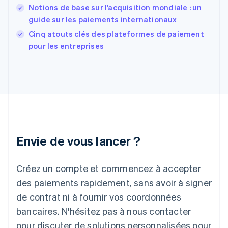
France
Notions de base sur l’acquisition mondiale : un
Français
English
guide sur les paiements internationaux
Gibraltar
English
Cinq atouts clés des plateformes de paiement
Grèce
pour les entreprises
English
Hongrie
English
Inde
English
Irlande
English
Italie
Italiano
English
Envie de vous lancer ?
Japon
日本語
English
Créez un compte et commencez à accepter
Lettonie
English
des paiements rapidement, sans avoir à signer
Liechtenstein
de contrat ni à fournir vos coordonnées
Deutsch
English
Lituanie
bancaires. N'hésitez pas à nous contacter
English
pour discuter de solutions personnalisées pour