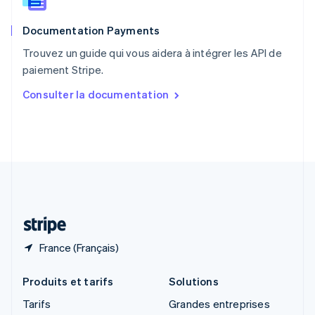
Roumanie
English
Documentation Payments
Royaume-Uni
English
Trouvez un guide qui vous aidera à intégrer les API de
Singapour
paiement Stripe.
English
简体中文
Slovaquie
Consulter la documentation
English
Slovénie
English
Italiano
Suède
Svenska
English
Suisse
Deutsch
Français
Italiano
English
Thaïlande
ไทย
English
France (Français)
Produits et tarifs
Solutions
Tarifs
Grandes entreprises