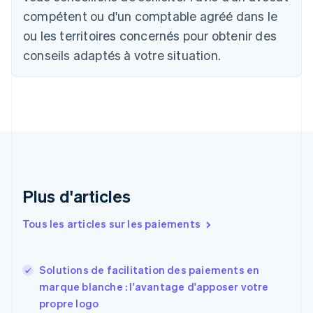
Bulgarie
compétent ou d'un comptable agréé dans le
English
Canada
ou les territoires concernés pour obtenir des
English
Français
conseils adaptés à votre situation.
Chine continentale
简体中文
English
Chypre
English
Croatie
English
Italiano
Danemark
English
Émirats arabes unis
English
Plus d'articles
Espagne
Español
English
Tous les articles sur les paiements
Estonie
English
États-Unis
Solutions de facilitation des paiements en
English
Español
简体中文
marque blanche : l'avantage d'apposer votre
Finlande
English
Svenska
propre logo