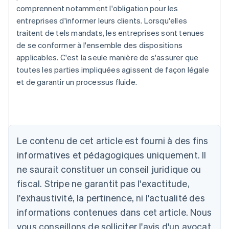
comprennent notamment l'obligation pour les
entreprises d'informer leurs clients. Lorsqu'elles
traitent de tels mandats, les entreprises sont tenues
de se conformer à l'ensemble des dispositions
applicables. C'est la seule manière de s'assurer que
toutes les parties impliquées agissent de façon légale
et de garantir un processus fluide.
Allemagne
Le contenu de cet article est fourni à des fins
Deutsch
English
Australie
informatives et pédagogiques uniquement. Il
English
ne saurait constituer un conseil juridique ou
Autriche
Deutsch
English
fiscal. Stripe ne garantit pas l'exactitude,
Belgique
l'exhaustivité, la pertinence, ni l'actualité des
Nederlands
Français
Deutsch
English
Brésil
informations contenues dans cet article. Nous
Português
English
vous conseillons de solliciter l'avis d'un avocat