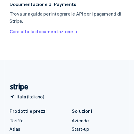
Documentazione di Payments
Slovenia
English
Italiano
Trova una guida per integrare le API per i pagamenti di
Spagna
Stripe.
Español
English
Stati Uniti
Consulta la documentazione
English
Español
简体中文
Svezia
Svenska
English
Svizzera
Deutsch
Français
Italiano
English
Thailandia
ไทย
English
Ungheria
English
Italia (Italiano)
Prodotti e prezzi
Soluzioni
Tariffe
Aziende
Atlas
Start-up