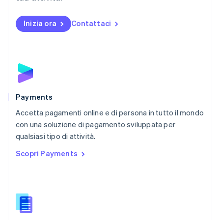
Norvegia
English
Inizia ora
Contattaci
Nuova Zelanda
English
Paesi Bassi
Nederlands
English
Polonia
English
Portogallo
Português
English
Payments
RAS di Hong Kong, Cina
Accetta pagamenti online e di persona in tutto il mondo
English
简体中文
con una soluzione di pagamento sviluppata per
Regno Unito
English
qualsiasi tipo di attività.
Repubblica Ceca
Scopri Payments
English
Romania
English
Singapore
English
简体中文
Slovacchia
English