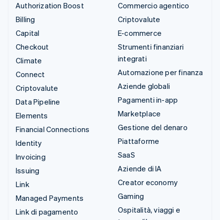
Authorization Boost
Commercio agentico
Billing
Criptovalute
Capital
E-commerce
Checkout
Strumenti finanziari
integrati
Climate
Automazione per finanza
Connect
Aziende globali
Criptovalute
Pagamenti in-app
Data Pipeline
Marketplace
Elements
Gestione del denaro
Financial Connections
Piattaforme
Identity
SaaS
Invoicing
Aziende di IA
Issuing
Creator economy
Link
Gaming
Managed Payments
Ospitalità, viaggi e
Link di pagamento