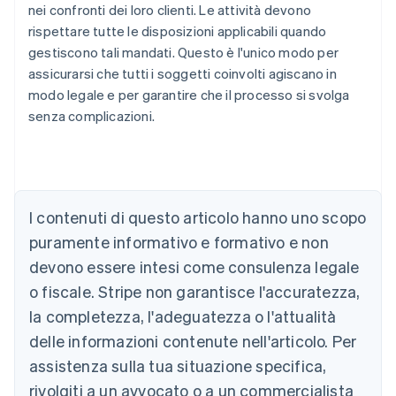
nei confronti dei loro clienti. Le attività devono
rispettare tutte le disposizioni applicabili quando
gestiscono tali mandati. Questo è l'unico modo per
assicurarsi che tutti i soggetti coinvolti agiscano in
modo legale e per garantire che il processo si svolga
senza complicazioni.
Australia
I contenuti di questo articolo hanno uno scopo
English
Austria
puramente informativo e formativo e non
Deutsch
English
devono essere intesi come consulenza legale
Belgio
Nederlands
Français
Deutsch
English
o fiscale. Stripe non garantisce l'accuratezza,
Brasile
la completezza, l'adeguatezza o l'attualità
Português
English
Bulgaria
delle informazioni contenute nell'articolo. Per
English
assistenza sulla tua situazione specifica,
Canada
rivolgiti a un avvocato o a un commercialista
English
Français