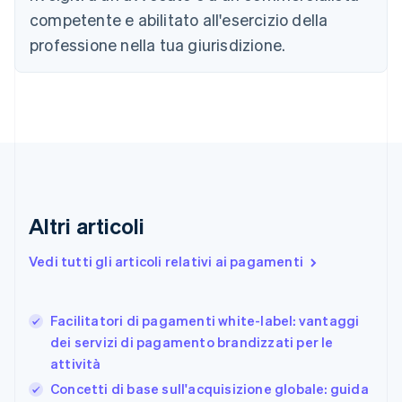
Cina continentale
competente e abilitato all'esercizio della
简体中文
English
professione nella tua giurisdizione.
Cipro
English
Croazia
English
Italiano
Danimarca
English
Emirati Arabi Uniti
English
Estonia
English
Altri articoli
Finlandia
English
Svenska
Vedi tutti gli articoli relativi ai pagamenti
Francia
Français
English
Germania
Facilitatori di pagamenti white-label: vantaggi
Deutsch
English
dei servizi di pagamento brandizzati per le
Giappone
日本語
English
attività
Gibilterra
Concetti di base sull'acquisizione globale: guida
English