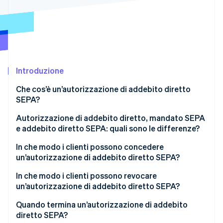
Radar
Prevenzione delle frodi
Ecosistema
Atlas
Costituzione di start-up
Partner
Stripe App Marketplace
Climate
Rimozione del carbonio
Introduzione
Identity
Che cos’è un’autorizzazione di addebito diretto
Verifica online dell'identità
SEPA?
Autorizzazione di addebito diretto, mandato SEPA
e addebito diretto SEPA: quali sono le differenze?
In che modo i clienti possono concedere
Stripe Sessions 2026
un’autorizzazione di addebito diretto SEPA?
Scopri come Stripe sta costruendo l'infrastruttura economi
Guarda ora
In che modo i clienti possono revocare
un’autorizzazione di addebito diretto SEPA?
Quando termina un’autorizzazione di addebito
diretto SEPA?