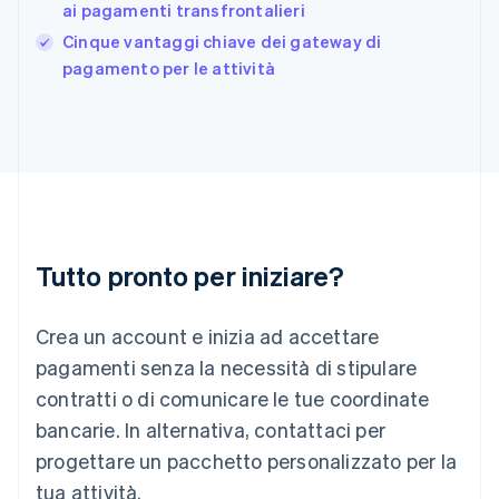
ai pagamenti transfrontalieri
Grecia
English
Cinque vantaggi chiave dei gateway di
India
pagamento per le attività
English
Irlanda
English
Italia
Italiano
English
Lettonia
English
Liechtenstein
Deutsch
English
Tutto pronto per iniziare?
Lituania
English
Crea un account e inizia ad accettare
Lussemburgo
Français
Deutsch
English
pagamenti senza la necessità di stipulare
Malaysia
contratti o di comunicare le tue coordinate
English
简体中文
Malta
bancarie. In alternativa, contattaci per
English
progettare un pacchetto personalizzato per la
Messico
tua attività.
Español
English