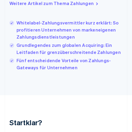
Italien
Weitere Artikel zum Thema Zahlungen
Italiano
English
Japan
日本語
English
Whitelabel-Zahlungsvermittler kurz erklärt: So
Kanada
profitieren Unternehmen von markeneigenen
English
Français
Zahlungsdienstleistungen
Kroatien
English
Italiano
Grundlegendes zum globalen Acquiring: Ein
Lettland
Leitfaden für grenzüberschreitende Zahlungen
English
Fünf entscheidende Vorteile von Zahlungs-
Liechtenstein
Gateways für Unternehmen
Deutsch
English
Litauen
English
Luxemburg
Français
Deutsch
English
Malaysia
English
简体中文
Malta
English
Startklar?
Mexiko
Español
English