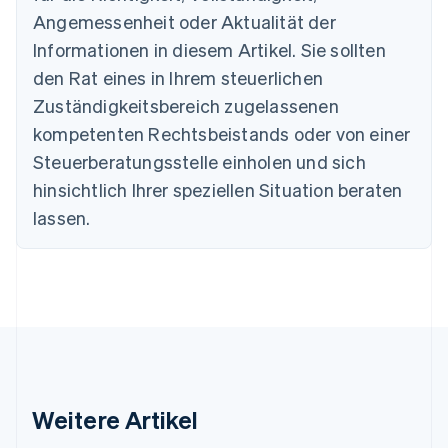
Bulgarien
Angemessenheit oder Aktualität der
English
Informationen in diesem Artikel. Sie sollten
Dänemark
English
den Rat eines in Ihrem steuerlichen
Deutschland
Zuständigkeitsbereich zugelassenen
Deutsch
English
Estland
kompetenten Rechtsbeistands oder von einer
English
Steuerberatungsstelle einholen und sich
Festlandchina
hinsichtlich Ihrer speziellen Situation beraten
简体中文
English
Finnland
lassen.
English
Svenska
Frankreich
Français
English
Gibraltar
English
Griechenland
English
Indien
English
Weitere Artikel
Irland
English