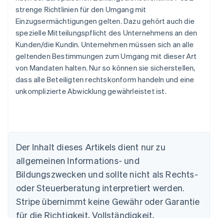
strenge Richtlinien für den Umgang mit
Einzugsermächtigungen gelten. Dazu gehört auch die
spezielle Mitteilungspflicht des Unternehmens an den
Kunden/die Kundin. Unternehmen müssen sich an alle
geltenden Bestimmungen zum Umgang mit dieser Art
von Mandaten halten. Nur so können sie sicherstellen,
dass alle Beteiligten rechtskonform handeln und eine
unkomplizierte Abwicklung gewährleistet ist.
Der Inhalt dieses Artikels dient nur zu
allgemeinen Informations- und
Australien
Bildungszwecken und sollte nicht als Rechts-
English
Belgien
oder Steuerberatung interpretiert werden.
Nederlands
Français
Deutsch
English
Stripe übernimmt keine Gewähr oder Garantie
Brasilien
für die Richtigkeit, Vollständigkeit,
Português
English