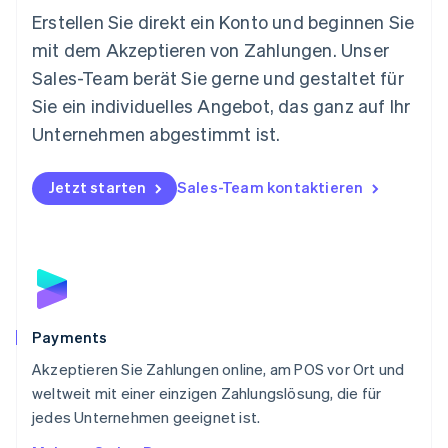
Neuseeland
Erstellen Sie direkt ein Konto und beginnen Sie
English
mit dem Akzeptieren von Zahlungen. Unser
Niederlande
Nederlands
English
Sales-Team berät Sie gerne und gestaltet für
Norwegen
Sie ein individuelles Angebot, das ganz auf Ihr
English
Österreich
Unternehmen abgestimmt ist.
Deutsch
English
Polen
Jetzt starten
Sales-Team kontaktieren
English
Portugal
Português
English
Rumänien
English
Schweden
Svenska
English
Schweiz
Payments
Deutsch
Français
Italiano
English
Akzeptieren Sie Zahlungen online, am POS vor Ort und
Singapur
English
简体中文
weltweit mit einer einzigen Zahlungslösung, die für
Slowakei
jedes Unternehmen geeignet ist.
English