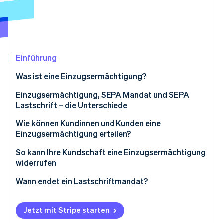
Betrugsprävention
Ecosystem
Atlas
Start-up-Gründung
Partner
Stripe App-Marktplatz
Climate
CO₂-Entnahme
Einführung
Identity
Was ist eine Einzugsermächtigung?
Online-Identitätsprüfung
Einzugsermächtigung, SEPA Mandat und SEPA
Lastschrift – die Unterschiede
Wie können Kundinnen und Kunden eine
Einzugsermächtigung erteilen?
Stripe-Sessions 2026
Erfahren Sie, wie Stripe Lösungen für die Wirts
So kann Ihre Kundschaft eine Einzugsermächtigung
Jetzt ansehen
widerrufen
Wann endet ein Lastschriftmandat?
Jetzt mit Stripe starten