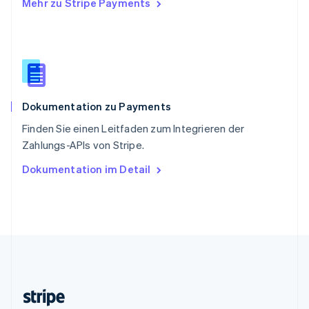
Mehr zu Stripe Payments
Slowenien
English
Italiano
Sonderverwaltungsregion Hongkong,
China
English
简体中文
Spanien
Español
English
Dokumentation zu Payments
Thailand
ไทย
English
Finden Sie einen Leitfaden zum Integrieren der
Tschechische Republik
Zahlungs-APIs von Stripe.
English
Ungarn
Dokumentation im Detail
English
Vereinigte Arabische Emirate
English
Vereinigte Staaten
English
Español
简体中文
Vereinigtes Königreich
English
Zypern
English