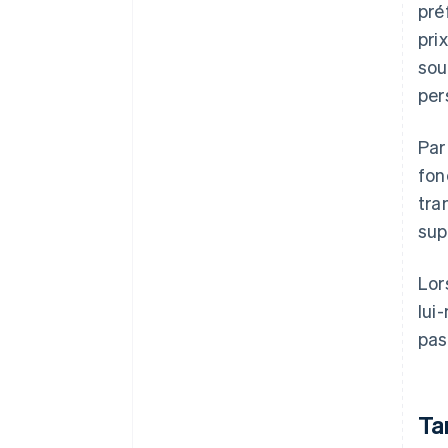
pré
pri
sou
per
Par
fon
tra
sup
Lor
lui
pas
Ta