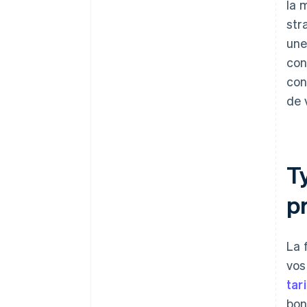
la 
str
une
con
con
de 
T
p
La 
vos
tar
bon