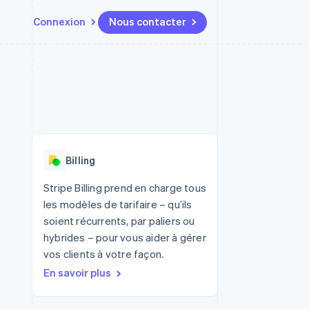
Connexion
Nous contacter
Ressources
Écosystème
Contact
t places de
Plus
Intégrations d'applications
Partenaires
Nous contacter
Product roadmap
ssions
Exemples de code
Stripe App Marketplace
Devenir partenaire
Découvrez ce qui vous attend
Blog des développeurs
r les
rs
État des API
Radar
Prévention de la fraude
Billing
Atlas
tif
Constitution d'une entreprise
Stripe Billing prend en charge tous
les modèles de tarifaire – qu’ils
Climate
Élimination du carbone
soient récurrents, par paliers ou
hybrides – pour vous aider à gérer
Identity
Vérification de l'identité
vos clients à votre façon.
En savoir plus