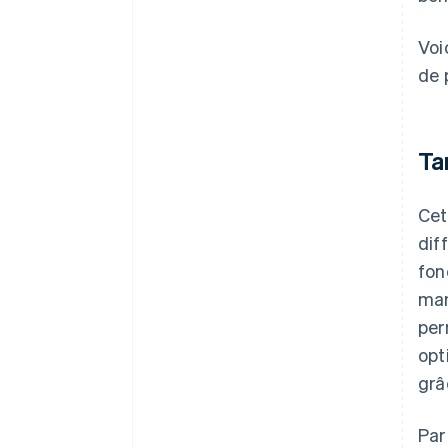
Voi
de 
Ta
Cet
dif
fon
man
per
opt
grâ
Par