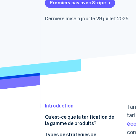
Authorization Boost
Premiers pas avec Stripe
Optimisation des acceptations
Link
Paiements accélérés
Dernière mise à jour le 29 juillet 2025
Introduction
Tar
tar
Qu’est-ce que la tarification de
la gamme de produits?
éc
com
Types de stratégies de