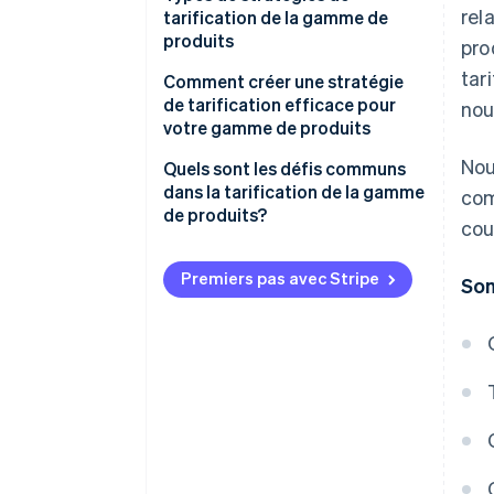
rel
tarification de la gamme de
produits
pro
tar
Tarification des gammes de
Comment créer une stratégie
produits
de tarification efficace pour
nou
votre gamme de produits
Tarification optionnelle des
Nou
produits
Définissez vos objectifs
Quels sont les défis communs
dans la tarification de la gamme
com
Tarification des produits
Assurez-vous que votre
de produits?
cou
captifs
tarification soutient votre
stratégie globale
Cannibalisation entre les
Tarification par produit
produits
Premiers pas avec Stripe
So
Mettez en évidence les
Tarification de l’offre groupée
différences entre les produits
Confusion chez les clients
de produits
Ne compliquez pas trop la
Conflits entre les canaux
structure
Sensibilité au prix variable selon
Utilisez les données et
la gamme de produits
l’expérimentation
Défis administratifs
Assurez-vous que vos outils