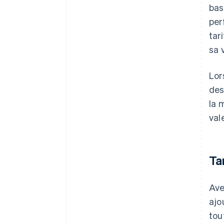
bas
per
tar
sa 
Lor
des
la 
vale
Ta
Ave
ajo
tou