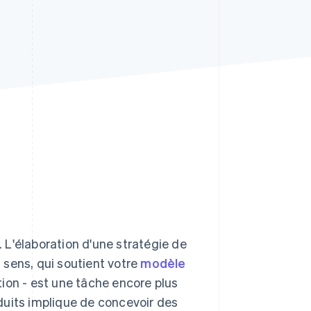
Stripe Sessions 2026
Découvrez comment
Stripe construit
l’infrastructure
économique pour l’IA.
Regarder
. L'élaboration d'une stratégie de
u sens, qui soutient votre
modèle
tion - est une tâche encore plus
duits implique de concevoir des