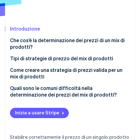
Scopri cosa ti aspetta
Radar
Ecosistema
Prevenzione delle frodi
Introduzione
Partner
Atlas
Stripe App Marketplace
Costituzione di start-up
Che cos’è la determinazione dei prezzi di un mix di
Climate
prodotti?
Rimozione del carbonio
Tipi di strategie di prezzo del mix di prodotti
Identity
Verifica online dell'identità
Prezzi della linea di prodotti
Come creare una strategia di prezzi valida per un
mix di prodotti
Prezzi dei prodotti opzionali
Definisci gli obiettivi
Quali sono le comuni difficoltà nella
Prezzi dei prodotti vincolati
determinazione dei prezzi del mix di prodotti?
Assicurati che i prezzi supportino la tua strategia
Stripe Sessions 2026
Prezzi per sottoprodotto
generale
Cannibalizzazione tra i prodotti
Scopri come Stripe sta costruendo l'infrastruttura economi
Inizia a usare Stripe
Guarda ora
Prezzi dei pacchetti di prodotti
Evidenzia le differenze tra i prodotti
Confusione dei clienti
Non complicare eccessivamente la struttura
Conflitti di canale
Stabilire correttamente il prezzo di un singolo prodotto