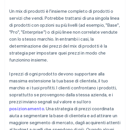
Un mix di prodotti è l'insieme completo di prodotti o
servizi che vendi. Potrebbe trattarsi di una singola linea
di prodotti con opzioni su più livelli (ad esempio, "Base",
"Pro", "Enterprise") o di più linee non correlate vendute
con lo stesso marchio. In entrambi i casi, la
determinazione dei prezzi del mix di prodotti è la
strategia per impostare quei prezzi in modo che
funzionino insieme.
I prezzi di ogni prodotto devono supportare alla
massima estensione la tua base di clientela, il tuo
marchio e i tuoi profitti. I clienti confrontano i prodotti,
soprattutto se provengono dalla stessa azienda, e i
prezzi inviano segnali sul valore e sul loro
posizionamento
. Una strategia di prezzi coordinata
aiuta a segmentare la base di clientela e ad attirare un
maggiore segmento di mercato, dagli acquirenti attenti
al budget a quelli che spendono di più. Quando alcuni