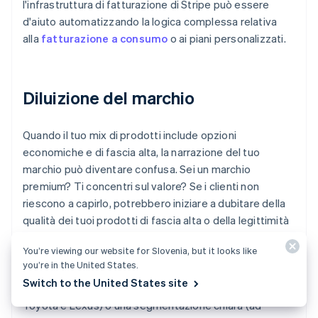
l'infrastruttura di fatturazione di Stripe può essere
d'aiuto automatizzando la logica complessa relativa
alla
fatturazione a consumo
o ai piani personalizzati.
Diluizione del marchio
Quando il tuo mix di prodotti include opzioni
economiche e di fascia alta, la narrazione del tuo
marchio può diventare confusa. Sei un marchio
premium? Ti concentri sul valore? Se i clienti non
riescono a capirlo, potrebbero iniziare a dubitare della
qualità dei tuoi prodotti di fascia alta o della legittimità
di quelli economici.
You’re viewing our website for Slovenia, but it looks like
you’re in the United States.
Per gestire questo aspetto, mantieni pulita
Switch to the United States site
l'architettura del marchio. Le sottomarche (come
Toyota e Lexus) o una segmentazione chiara (ad