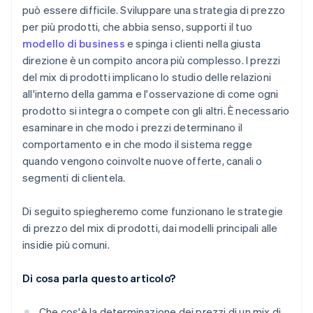
Usa i dati e la sperimentazione
Variazione della sensibilità al prezzo nel mix
può essere difficile. Sviluppare una strategia di prezzo
per più prodotti, che abbia senso, supporti il tuo
Assicurati che i tuoi strumenti possano tenere il
Difficoltà di ordine amministrativo
passo
modello di business
e spinga i clienti nella giusta
Diluizione del marchio
direzione è un compito ancora più complesso. I prezzi
Progettazione per una crescita dei clienti a lungo
del mix di prodotti implicano lo studio delle relazioni
termine
all'interno della gamma e l'osservazione di come ogni
Continua la messa a punto nel tempo
prodotto si integra o compete con gli altri. È necessario
esaminare in che modo i prezzi determinano il
comportamento e in che modo il sistema regge
quando vengono coinvolte nuove offerte, canali o
segmenti di clientela.
Di seguito spiegheremo come funzionano le strategie
di prezzo del mix di prodotti, dai modelli principali alle
insidie più comuni.
Di cosa parla questo articolo?
Che cos'è la determinazione dei prezzi di un mix di