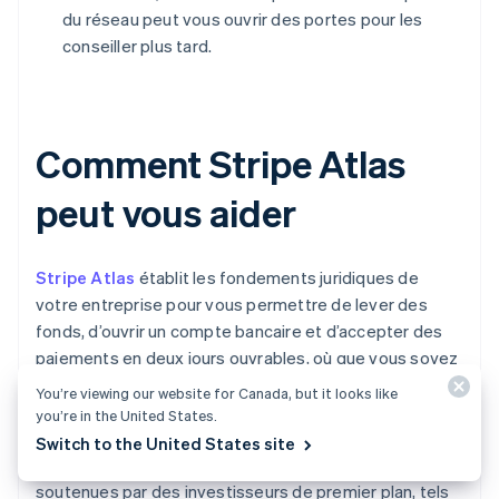
du réseau peut vous ouvrir des portes pour les
conseiller plus tard.
Comment Stripe Atlas
peut vous aider
Stripe Atlas
établit les fondements juridiques de
votre entreprise pour vous permettre de lever des
fonds, d’ouvrir un compte bancaire et d’accepter des
paiements en deux jours ouvrables, où que vous soyez
dans le monde.
You’re viewing our website for Canada, but it looks like
you’re in the United States.
Rejoignez plus de 75 000 entreprises constituées à
Switch to the United States site
l’aide d’Atlas, notamment des jeunes entreprises
soutenues par des investisseurs de premier plan, tels