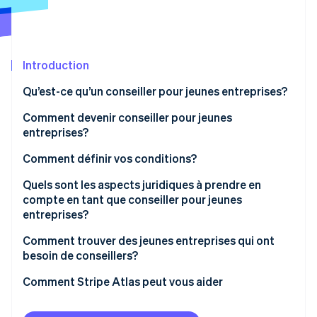
Commerce de détail
État des API
Atlas
Constitution d'une entreprise
Climate
Élimination du carbone
Écosystème
Introduction
Identity
Partenaires
Qu’est-ce qu’un conseiller pour jeunes entreprises?
Vérification de l'identité
Stripe App Marketplace
Comment devenir conseiller pour jeunes
entreprises?
Acquérir une expérience pratique dans
Comment définir vos conditions?
l’environnement des jeunes entreprises
Stripe Sessions 2026
Rémunération en espèces ou en actions
Quels sont les aspects juridiques à prendre en
Découvrez comment Stripe construit l’infrastructure écon
Développer une connaissance approfondie du
compte en tant que conseiller pour jeunes
l’IA.
Temps consacré
secteur
entreprises?
Regarder
Rédiger un contrat de conseil
Maîtriser les principes fondamentaux de l’entreprise
Comment trouver des jeunes entreprises qui ont
besoin de conseillers?
Construire un réseau solide
Utilisez votre réseau
Comment Stripe Atlas peut vous aider
Dresser les antécédents en termes de réussite
Participez dans les communautés de jeunes
Faire une demande auprès d’Atlas