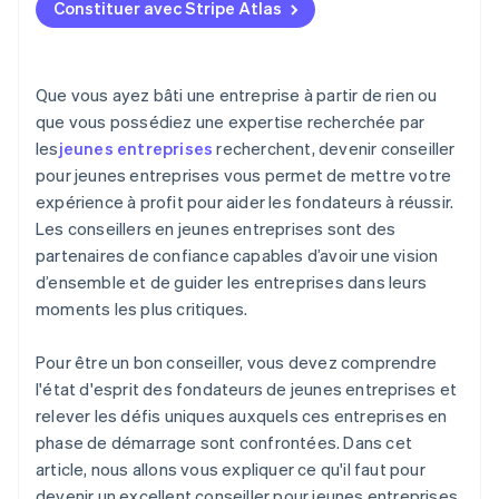
Parfaire les compétences en communication et en
entreprises
Constituer avec Stripe Atlas
mentorat
Accepter des paiements et effectuer des
Assistez à des événements qui attirent les
opérations bancaires avant l’arrivée de votre EIN
Rester flexible
fondateurs en phase de démarrage
Achat d’actions dématérialisé par les fondateurs
Que vous ayez bâti une entreprise à partir de rien ou
Proposez d’abord de la valeur grâce au mentorat
que vous possédiez une expertise recherchée par
Déclaration fiscale automatique au titre de
les
jeunes entreprises
recherchent, devenir conseiller
Publiez du contenu qui met en valeur votre expertise
l’article 83(b)
pour jeunes entreprises vous permet de mettre votre
Communiquez directement avec une touche
Documents juridiques d’entreprise de classe
expérience à profit pour aider les fondateurs à réussir.
personnelle
mondiale
Les conseillers en jeunes entreprises sont des
partenaires de confiance capables d’avoir une vision
Investissez-vous auprès de plateformes de talents
Une année gratuite d’utilisation de Stripe Payments,
d’ensemble et de guider les entreprises dans leurs
et d’offres
plus 50 000 dollars de crédits et de remises chez
nos partenaires
moments les plus critiques.
Pour être un bon conseiller, vous devez comprendre
l'état d'esprit des fondateurs de jeunes entreprises et
relever les défis uniques auxquels ces entreprises en
phase de démarrage sont confrontées. Dans cet
article, nous allons vous expliquer ce qu'il faut pour
devenir un excellent conseiller pour jeunes entreprises,