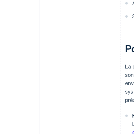
P
La 
son
env
sys
pré