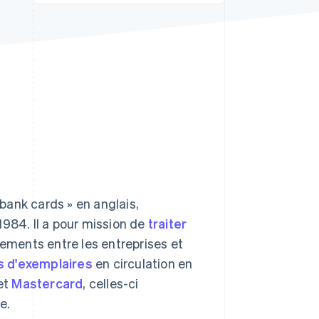
Stripe Sessions 2026
Découvrez comment
Stripe construit
l’infrastructure
économique de l’IA.
Regarder la vidéo
bank cards » en anglais,
1984. Il a pour mission de
traiter
iements entre les entreprises et
ns d'exemplaires
en circulation en
et
Mastercard
, celles-ci
e.