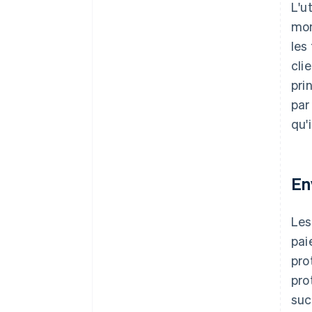
L'u
mon
les
cli
pri
par
qu'
En
Les
pai
pro
pro
suc