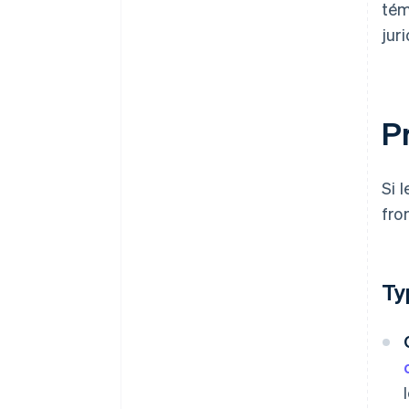
tém
jur
Pr
Si 
fro
Ty