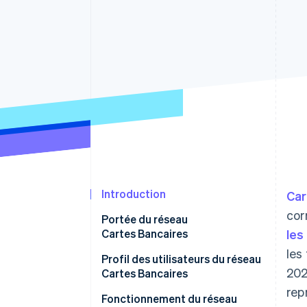
Authorization Boost
Acceptation optimisée
Link
Paiements accélérés
Financial Connections
Comptes financiers associés
Introduction
Car
cor
Portée du réseau
Cartes Bancaires
les
les
Tendances du marché et
Profil des utilisateurs du réseau
202
préférences des clients
Cartes Bancaires
rep
Environnement réglementaire
Types d’entreprises
Fonctionnement du réseau