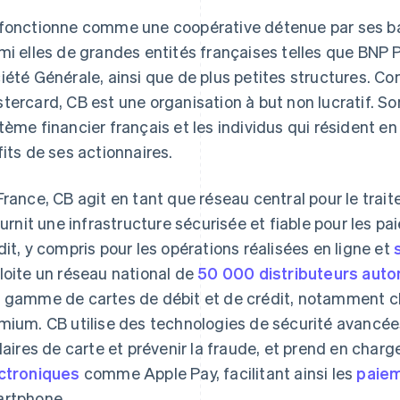
fonctionne comme une coopérative détenue par ses
mi elles de grandes entités françaises telles que BNP P
iété Générale, ainsi que de plus petites structures. Co
tercard, CB est une organisation à but non lucratif. Son
tème financier français et les individus qui résident e
fits de ses actionnaires.
France, CB agit en tant que réseau central pour le tra
fournit une infrastructure sécurisée et fiable pour les p
dit, y compris pour les opérations réalisées en ligne et
loite un réseau national de
50 000 distributeurs auto
 gamme de cartes de débit et de crédit, notamment cl
mium. CB utilise des technologies de sécurité avancée
ulaires de carte et prévenir la fraude, et prend en charg
ctroniques
comme Apple Pay, facilitant ainsi les
paiem
rtphone.