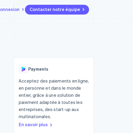
onnexion
Contacter notre équipe
Ressources
Écosystème
Contact
t marketplaces
Plus
Intégrations d'applications
Partenaires
Contacter notre équipe
Product roadmap
elle
Exemples de code
Stripe App Marketplace
Devenir partenaire
Découvrez les prochaines
r les
Blog des développeurs
évolutions
rs
État de l'API
 platforms
Radar
ciers intégrés
Payments
Prévention de la fraude
ratif
es et virtuelles
Atlas
Acceptez des paiements en ligne,
Constitution de start-up
en personne et dans le monde
Climate
entier, grâce à une solution de
Élimination du carbone
paiement adaptée à toutes les
Identity
entreprises, des start-up aux
Vérification de l'identité
multinationales.
En savoir plus