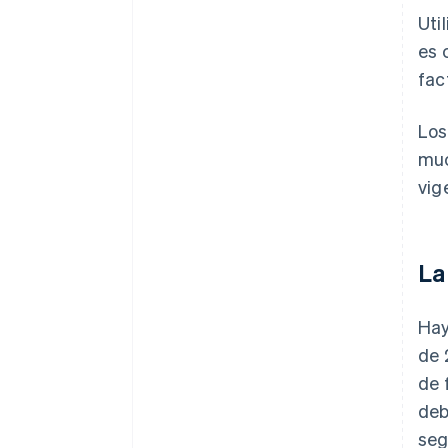
Uti
es 
fac
Los
muc
vig
La
Hay
de 
de 
deb
seg