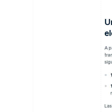
U
e
A p
tra
sig
Las