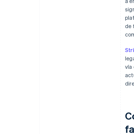
a e
sig
pla
de 
com
Str
leg
vía
act
dir
Có
f