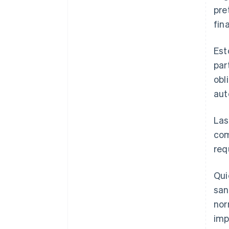
pre
fin
Est
par
obl
aut
Las
com
req
Qui
san
nor
imp