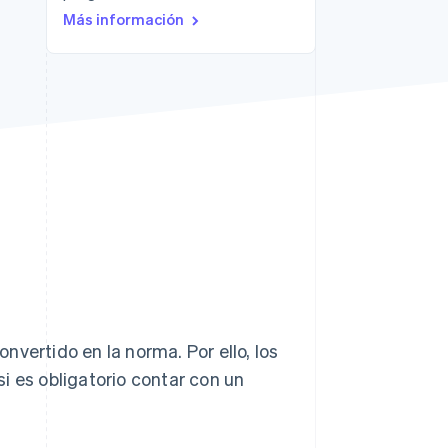
Más información
Stripe Sessions 2026
Descubre cómo Stripe
está construyendo la
infraestructura
económica para la IA.
Ver ahora
vertido en la norma. Por ello, los
i es obligatorio contar con un