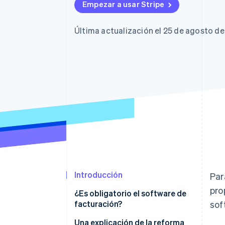
Authorization Boost
Data Pipeline
Empezar a usar Stripe
Optimizaciones de aceptación
Sincronización de d
Link
Proceso de compra acelerado
Última actualización el 25 de agosto d
Financial Connections
Datos de ctas. financieras
vinculadas
Introducción
Par
pro
¿Es obligatorio el software de
facturación?
sof
La excepción del software de
Una explicación de la reforma