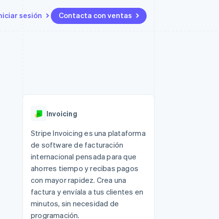
niciar sesión
Contacta con ventas
Recursos
Ecosystem
Contacto
 marketplaces
Más
Integraciones de aplicaciones
Socios
Contacta con ventas
Product roadmap
ento
Muestras de código
Stripe App Marketplace
Conviértete en socio
Descubre lo que viene
ataformas
Blog de desarrolladores
 platforms
Estado de la API
Radar
ncieros
Prevención de fraude
Invoicing
Atlas
s y virtuales
Constitución de una startup
ro
Stripe Invoicing es una plataforma
es
de software de facturación
Climate
Eliminación de dióxido de
internacional pensada para que
carbono
ahorres tiempo y recibas pagos
Identity
con mayor rapidez. Crea una
Verificación de identidad en
factura y envíala a tus clientes en
línea
minutos, sin necesidad de
programación.