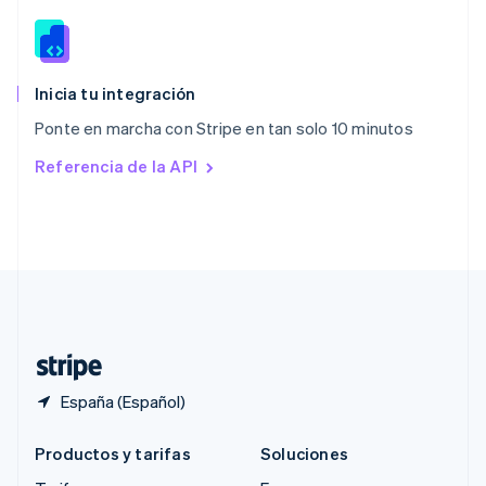
Português
English
RAE de Hong Kong, China
English
简体中文
Reino Unido
English
Inicia tu integración
República Checa
Ponte en marcha con Stripe en tan solo 10 minutos
English
Rumanía
Referencia de la API
English
Singapur
English
简体中文
Suecia
Svenska
English
Suiza
Deutsch
Français
Italiano
English
Tailandia
ไทย
English
España (Español)
Productos y tarifas
Soluciones