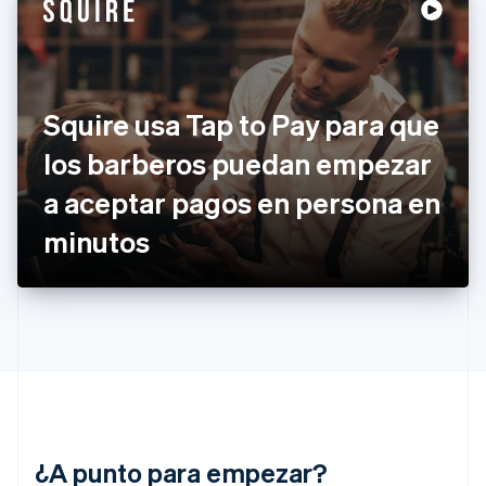
English
Español
简体中文
Estonia
English
Finlandia
English
Svenska
Francia
Squire usa Tap to Pay para que
Français
English
Gibraltar
los barberos puedan empezar
English
a aceptar pagos en persona en
Grecia
English
minutos
Hungría
English
India
English
Irlanda
English
Italia
Italiano
English
Japón
日本語
English
¿A punto para empezar?
Letonia