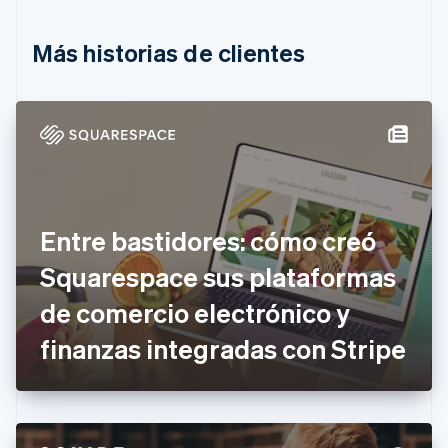
Português
English
Bulgaria
English
Más historias de clientes
Canadá
English
Français
China continental
简体中文
English
Chipre
English
Croacia
English
Italiano
Dinamarca
Entre bastidores: cómo creó
English
Emiratos Árabes Unidos
Squarespace sus plataformas
English
de comercio electrónico y
Eslovaquia
English
finanzas integradas con Stripe
Eslovenia
English
Italiano
España
Español
English
Estados Unidos