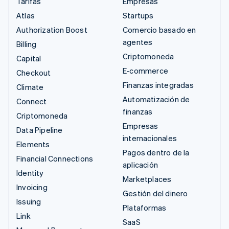
Tarifas
Empresas
Atlas
Startups
Authorization Boost
Comercio basado en
agentes
Billing
Criptomoneda
Capital
E-commerce
Checkout
Finanzas integradas
Climate
Automatización de
Connect
finanzas
Criptomoneda
Empresas
Data Pipeline
internacionales
Elements
Pagos dentro de la
Financial Connections
aplicación
Identity
Marketplaces
Invoicing
Gestión del dinero
Issuing
Plataformas
Link
SaaS