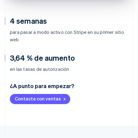
4 semanas
para pasar a modo activo con Stripe en su primer sitio
web
3,64 % de aumento
en las tasas de autorización
Alemania
¿A punto para empezar?
Deutsch
English
Australia
Contacta con ventas
English
Austria
Deutsch
English
Bélgica
Nederlands
Français
Deutsch
English
Brasil