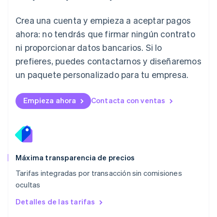
English
Liechtenstein
Crea una cuenta y empieza a aceptar pagos
Deutsch
English
Lituania
ahora: no tendrás que firmar ningún contrato
English
ni proporcionar datos bancarios. Si lo
Luxemburgo
prefieres, puedes contactarnos y diseñaremos
Français
Deutsch
English
Malasia
un paquete personalizado para tu empresa.
English
简体中文
Malta
English
Empieza ahora
Contacta con ventas
México
Español
English
Noruega
English
Nueva Zelanda
English
Máxima transparencia de precios
Países Bajos
Tarifas integradas por transacción sin comisiones
Nederlands
English
ocultas
Polonia
English
Detalles de las tarifas
Portugal