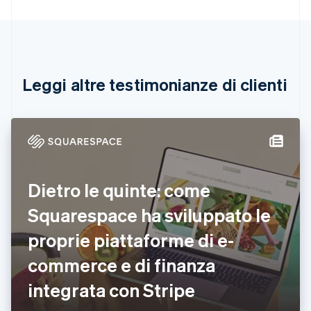
Brasile
Português
English
Bulgaria
English
Canada
English
Français
Leggi altre testimonianze di clienti
Cina continentale
简体中文
English
Cipro
English
Croazia
English
Italiano
Danimarca
Dietro le quinte: come
English
Emirati Arabi Uniti
Squarespace ha sviluppato le
English
Estonia
proprie piattaforme di e-
English
commerce e di finanza
Finlandia
English
Svenska
integrata con Stripe
Francia
Français
English