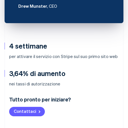
Drew Munster
, CEO
4 settimane
per attivare il servizio con Stripe sul suo primo sito web
3,64% di aumento
nei tassi di autorizzazione
Australia
Tutto pronto per iniziare?
English
Austria
Contattaci
Deutsch
English
Belgio
Nederlands
Français
Deutsch
English