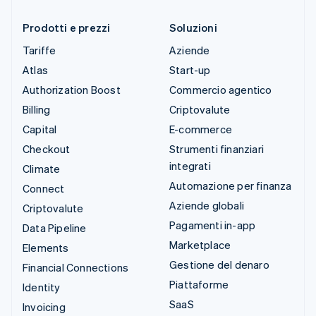
Prodotti e prezzi
Soluzioni
Tariffe
Aziende
Atlas
Start-up
Authorization Boost
Commercio agentico
Billing
Criptovalute
Capital
E-commerce
Checkout
Strumenti finanziari
integrati
Climate
Automazione per finanza
Connect
Aziende globali
Criptovalute
Pagamenti in-app
Data Pipeline
Marketplace
Elements
Gestione del denaro
Financial Connections
Piattaforme
Identity
SaaS
Invoicing