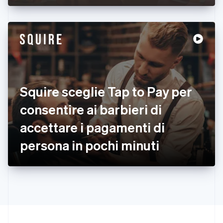
Germania
Deutsch
English
Giappone
日本語
English
Gibilterra
English
Grecia
English
India
Squire sceglie Tap to Pay per
English
Irlanda
consentire ai barbieri di
English
accettare i pagamenti di
Italia
Italiano
English
persona in pochi minuti
Lettonia
English
Liechtenstein
Deutsch
English
Lituania
English
Lussemburgo
Français
Deutsch
English