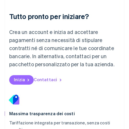
Malaysia
English
简体中文
Tutto pronto per iniziare?
Malta
English
Messico
Crea un account e inizia ad accettare
Español
English
Norvegia
pagamenti senza necessità di stipulare
English
contratti né di comunicare le tue coordinate
Nuova Zelanda
bancarie. In alternativa, contattaci per un
English
Paesi Bassi
pacchetto personalizzato per la tua azienda.
Nederlands
English
Polonia
English
Inizia
Contattaci
Portogallo
Português
English
RAS di Hong Kong, Cina
English
简体中文
Regno Unito
English
Massima trasparenza dei costi
Repubblica Ceca
Tariffazione integrata per transazione, senza costi
English