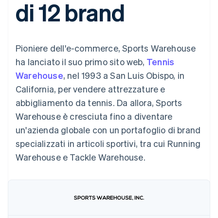
di 12 brand
utente
Automazione
Gestione del denaro
Gestire gli
flessibile
Metodi di
della contabilità
Roadmap del prodotto
Piattaforme
abbonamenti
pagamento
Stripe Sigma
Conferenza annuale
SaaS
Offrire addebiti in base
Accesso a
Report
Sessions
all'utilizzo
oltre 125
personalizzati
Lavora con noi
Emettere carte
Pioniere dell'e-commerce, Sports Warehouse
Terminal
Data Pipeline
Sala stampa
garantite da stablecoin
Pagamenti di
Sincronizzazione
Stripe Press
ha lanciato il suo primo sito web,
Tennis
Per settore
persona
dei dati
Esegui il provisioning e
Warehouse
, nel 1993 a San Luis Obispo, in
Authorization
gestisci i servizi con gli
Boost
Aziende di IA
agenti
California, per vendere attrezzature e
Accettazione
Creator economy
Recapiti
abbigliamento da tennis. Da allora, Sports
ottimizzata
Gaming
Link
Ospitalità, viaggi e
Contattaci
Warehouse è cresciuta fino a diventare
Pagamento
tempo libero
Diventa nostro partner
Risorse
Assicurazione
un'azienda globale con un portafoglio di brand
accelerato
Media e
Financial
specializzati in articoli sportivi, tra cui Running
intrattenimento
Integrazioni app
Connections
Organizzazioni non
Esempi di codice
Conti finanziari
Warehouse e Tackle Warehouse.
profit
Blog per sviluppatori
collegati
Servizi professionali
Stato dell'API
Pubblica
amministrazione
Commercio al dettaglio
Altro
Product roadmap