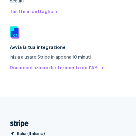
occulti
Romania
English
Tariffe in dettaglio
Singapore
English
简体中文
Slovacchia
English
Slovenia
English
Italiano
Avvia la tua integrazione
Spagna
Inizia a usare Stripe in appena 10 minuti
Español
English
Stati Uniti
Documentazione di riferimento dell'API
English
Español
简体中文
Svezia
Svenska
English
Svizzera
Deutsch
Français
Italiano
English
Thailandia
ไทย
English
Ungheria
English
Italia (Italiano)