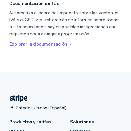
Documentación de Tax
RAE de Hong Kong, China
English
简体中文
Automatiza el cobro del impuesto sobre las ventas, el
Reino Unido
IVA y el GST, y la elaboración de informes sobre todas
English
tus transacciones: hay disponibles integraciones que
República Checa
requieren poca o ninguna programación.
English
Rumania
Explorar la documentación
English
Singapur
English
简体中文
Suecia
Svenska
English
Suiza
Deutsch
Français
Italiano
English
Tailandia
ไทย
English
Estados Unidos (Español)
Productos y tarifas
Soluciones
Precios
Empresas