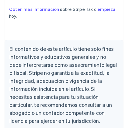
Obtén más información
sobre Stripe Tax o
empieza
hoy.
El contenido de este artículo tiene solo fines
informativos y educativos generales y no
debe interpretarse como asesoramiento legal
o fiscal. Stripe no garantiza la exactitud, la
Alemania
integridad, adecuación o vigencia de la
Deutsch
English
Australia
información incluida en el artículo. Si
English
necesitas asistencia para tu situación
Austria
particular, te recomendamos consultar a un
Deutsch
English
Bélgica
abogado o un contador competente con
Nederlands
Français
Deutsch
English
licencia para ejercer en tu jurisdicción.
Brasil
Português
English