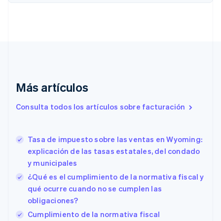
Bulgaria
English
Canadá
English
Français
China continental
简体中文
English
Chipre
English
Más artículos
Croacia
English
Italiano
Consulta todos los artículos sobre facturación
Dinamarca
English
Emiratos Árabes Unidos
English
Tasa de impuesto sobre las ventas en Wyoming:
explicación de las tasas estatales, del condado
Eslovaquia
English
y municipales
Eslovenia
¿Qué es el cumplimiento de la normativa fiscal y
English
Italiano
qué ocurre cuando no se cumplen las
España
obligaciones?
Español
English
Estados Unidos
Cumplimiento de la normativa fiscal
English
Español
简体中文