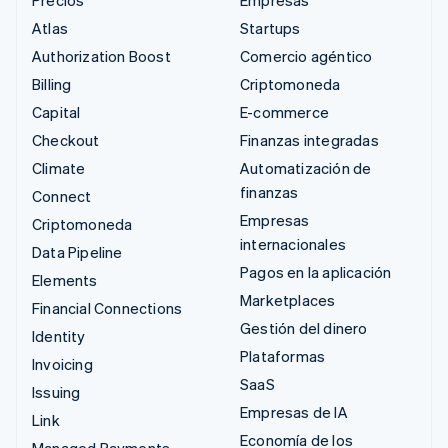
Atlas
Startups
Authorization Boost
Comercio agéntico
Billing
Criptomoneda
Capital
E-commerce
Checkout
Finanzas integradas
Climate
Automatización de
finanzas
Connect
Empresas
Criptomoneda
internacionales
Data Pipeline
Pagos en la aplicación
Elements
Marketplaces
Financial Connections
Gestión del dinero
Identity
Plataformas
Invoicing
SaaS
Issuing
Empresas de IA
Link
Economía de los
Managed Payments