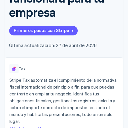
Métodos de
Recognition
Empresa
criptomonedas
de tarjetas
Gestión del dinero
Gestionar
pago
Automatización
empresa
Plataformas
suscripciones
Acceso a más
contable
Compras de
Hoja de ruta del
SaaS
Ofrecer cobro por
de 125
Stripe Sigma
criptomoneda
producto
consumo
Terminal
Informes
integrables
Conferencia anual
Emitir tarjetas
Pagos en
personalizados
Sessions
respaldadas por
Primeros pasos con Stripe
persona
Data Pipeline
Empleos
monedas estables
Por sector
Authorization
Sincronización
Sala de prensa
Aprovisiona y gestiona
Boost
de datos
Stripe Press
Última actualización: 27 de abril de 2026
servicios con agentes
Optimizaciones
Empresas de IA
de aceptación
Economía de los
Link
creadores
Proceso de
Juegos
Contacto
Tax
Recursos
Hostelería, viajes y ocio
compra
acelerado
Financial
Contacta con ventas
Stripe Tax automatiza el cumplimiento de la normativa
Seguros
Integraciones de
Connections
Conviértete en socio
Medios de
aplicaciones
Datos de ctas.
fiscal internacional de principio a fin, para que puedas
comunicación y
Ejemplos de código
financieras
centrarte en ampliar tu negocio. Identifica tus
entretenimiento
Blog de
vinculadas
obligaciones fiscales, gestiona los registros, calcula y
Organizaciones sin
desarrolladores
fines de lucro
Estado de la API
cobra el importe correcto de impuestos en todo el
Servicios
mundo y habilita las presentaciones, todo en un solo
Más
profesionales
lugar.
Product roadmap
Sector público
Ver lo que viene
Minorista