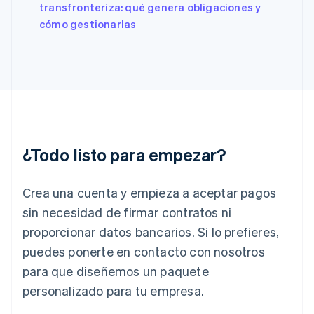
transfronteriza: qué genera obligaciones y
Estonia
cómo gestionarlas
English
Finlandia
English
Svenska
Francia
Français
English
Gibraltar
English
Grecia
English
¿Todo listo para empezar?
Hungría
English
India
Crea una cuenta y empieza a aceptar pagos
English
Irlanda
sin necesidad de firmar contratos ni
English
proporcionar datos bancarios. Si lo prefieres,
Italia
puedes ponerte en contacto con nosotros
Italiano
English
para que diseñemos un paquete
Japón
日本語
English
personalizado para tu empresa.
Letonia
English