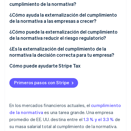
cumplimiento de la normativa?
¿Cómo ayuda la externalización del cumplimiento
de la normativa a las empresas a crecer?
¿Cómo puede la externalización del cumplimiento
de la normativa reducir el riesgo regulatorio?
Monitoreo regulatorio continuo
¿Es la externalización del cumplimiento de la
normativa la decisión correcta para tu empresa?
Precisión en la revisión y los informes
Cómo puede ayudarte Stripe Tax
Preparación para auditorías
Diligencia debida
Primeros pasos con Stripe
En los mercados financieros actuales, el
cumplimiento
de la normativa
es una tarea grande. Una empresa
promedio de EE. UU. destina entre el
1.3 % y el 3.3 %
de
su masa salarial total al cumplimiento de la normativa.