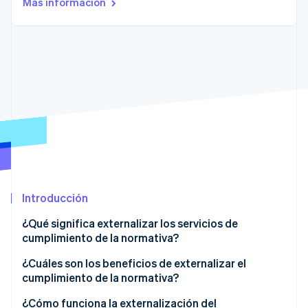
Más información
Radar
Prevención de fraude
Ecosistema
Atlas
Constitución de una startup
Socios
Climate
Stripe App Marketplace
Eliminación de dióxido de carbono
Identity
Verificación de identidad en línea
Introducción
Sesiones de Stripe 2026
¿Qué significa externalizar los servicios de
Descubre cómo Stripe construye la infraestructura económi
Mirar ahora
cumplimiento de la normativa?
¿Cuáles son los beneficios de externalizar el
cumplimiento de la normativa?
¿Cómo funciona la externalización del