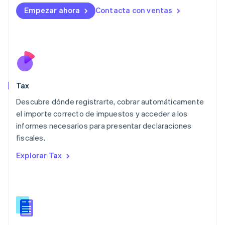
Liechtenstein
Empezar ahora
Contacta con ventas
Deutsch
English
Lituania
English
Luxemburgo
Français
Deutsch
English
Malasia
English
简体中文
Tax
Malta
English
Descubre dónde registrarte, cobrar automáticamente
México
el importe correcto de impuestos y acceder a los
Español
English
informes necesarios para presentar declaraciones
Noruega
fiscales.
English
Nueva Zelandia
Explorar Tax
English
Países Bajos
Nederlands
English
Polonia
English
Portugal
Português
English