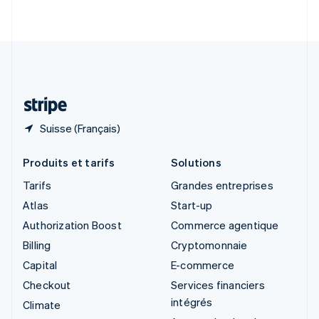
English
Italiano
Suède
Svenska
English
Suisse
Deutsch
Français
Italiano
English
Thaïlande
ไทย
English
Suisse (Français)
Produits et tarifs
Solutions
Tarifs
Grandes entreprises
Atlas
Start-up
Authorization Boost
Commerce agentique
Billing
Cryptomonnaie
Capital
E-commerce
Checkout
Services financiers
intégrés
Climate