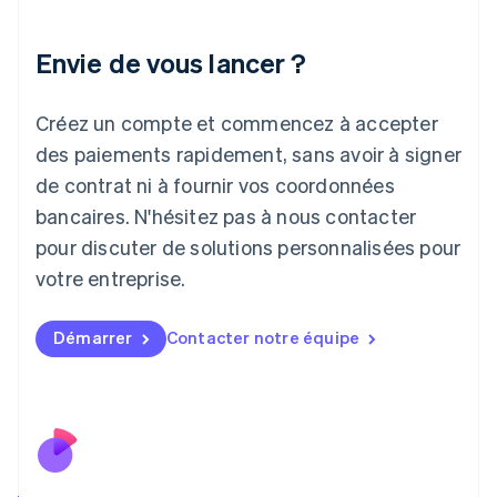
English
Irlande
Envie de vous lancer ?
English
Italie
Italiano
English
Créez un compte et commencez à accepter
Japon
日本語
English
des paiements rapidement, sans avoir à signer
Lettonie
de contrat ni à fournir vos coordonnées
English
bancaires. N'hésitez pas à nous contacter
Liechtenstein
pour discuter de solutions personnalisées pour
Deutsch
English
Lituanie
votre entreprise.
English
Luxembourg
Français
Deutsch
English
Démarrer
Contacter notre équipe
Malaisie
English
简体中文
Malte
English
Mexique
Español
English
Norvège