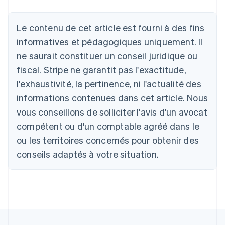
Le contenu de cet article est fourni à des fins
Allemagne
informatives et pédagogiques uniquement. Il
Deutsch
English
ne saurait constituer un conseil juridique ou
Australie
fiscal. Stripe ne garantit pas l'exactitude,
English
Autriche
l'exhaustivité, la pertinence, ni l'actualité des
Deutsch
English
informations contenues dans cet article. Nous
Belgique
vous conseillons de solliciter l'avis d'un avocat
Nederlands
Français
Deutsch
English
Brésil
compétent ou d'un comptable agréé dans le
Português
English
ou les territoires concernés pour obtenir des
Bulgarie
English
conseils adaptés à votre situation.
Canada
English
Français
Chine continentale
简体中文
English
Chypre
English
Croatie