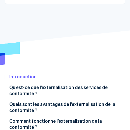
Découvrez les prochaines évolutions
Commerce en ligne
Radar
Prévention de la fraude
Écosystème
Atlas
Constitution de start-up
Partenaires
Climate
Stripe App Marketplace
Élimination du carbone
Identity
Vérification de l'identité
Introduction
Qu’est-ce que l’externalisation des services de
conformité ?
Stripe Sessions 2026
Découvrez comment Stripe construit l’infrastructure écono
Quels sont les avantages de l’externalisation de la
Regarder la vidéo
conformité ?
Comment fonctionne l’externalisation de la
conformité ?