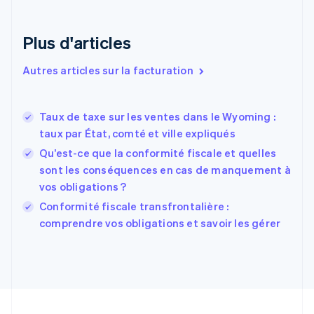
English
Italiano
Danemark
English
Plus d'articles
Émirats arabes unis
English
Autres articles sur la facturation
Espagne
Español
English
Estonie
Taux de taxe sur les ventes dans le Wyoming :
English
taux par État, comté et ville expliqués
États-Unis
Qu’est-ce que la conformité fiscale et quelles
English
Español
简体中文
Finlande
sont les conséquences en cas de manquement à
English
Svenska
vos obligations ?
France
Conformité fiscale transfrontalière :
Français
English
comprendre vos obligations et savoir les gérer
Gibraltar
English
Grèce
English
Hongrie
English
Inde