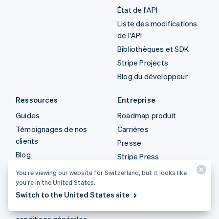
État de l'API
Liste des modifications
de l'API
Bibliothèques et SDK
Stripe Projects
Blog du développeur
Ressources
Entreprise
Guides
Roadmap produit
Témoignages de nos
Carrières
clients
Presse
Blog
Stripe Press
Communauté
Contactez-nous
You’re viewing our website for Switzerland, but it looks like
Sessions : conférence
you’re in the United States.
annuelle
Switch to the United States site
Confidentialité et
conditions générales