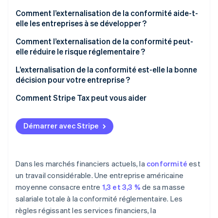
Comment l’externalisation de la conformité aide-t-
elle les entreprises à se développer ?
Comment l’externalisation de la conformité peut-
elle réduire le risque réglementaire ?
Surveillance réglementaire continue
L’externalisation de la conformité est-elle la bonne
décision pour votre entreprise ?
Précision du contrôle et du reporting
Comment Stripe Tax peut vous aider
Préparation à l’audit :
Devoir de vigilance
Démarrer avec Stripe
Dans les marchés financiers actuels, la
conformité
est
un travail considérable. Une entreprise américaine
moyenne consacre entre
1,3 et 3,3 %
de sa masse
salariale totale à la conformité réglementaire. Les
règles régissant les services financiers, la