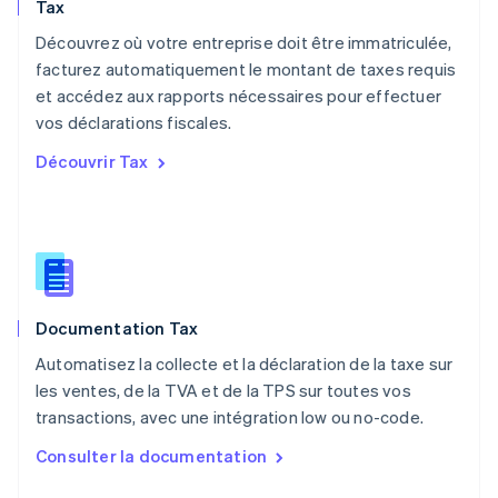
Tax
English
Nouvelle-Zélande
Découvrez où votre entreprise doit être immatriculée,
English
facturez automatiquement le montant de taxes requis
Pays-Bas
et accédez aux rapports nécessaires pour effectuer
Nederlands
English
vos déclarations fiscales.
Pologne
English
Découvrir Tax
Portugal
Português
English
R.A.S. de Hong Kong, Chine
English
简体中文
République tchèque
English
Roumanie
Documentation Tax
English
Royaume-Uni
Automatisez la collecte et la déclaration de la taxe sur
English
les ventes, de la TVA et de la TPS sur toutes vos
Singapour
transactions, avec une intégration low ou no-code.
English
简体中文
Slovaquie
Consulter la documentation
English
Slovénie