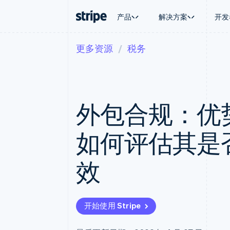
产品
解决方案
开发
更多资源
税务
按企业阶段
文档
学习
按应用场
支持
支付
营收
大型企业
Stripe 文档
博客
智能体
获取支
Payments
Billing
初创企业
API 参考文档
客户案例
加密货
托管支
在线支付
经常性收入
库与 SDK
指南
电子商
专业服
Payment links
Metronome
Stripe Apps
外包合规：优
嵌入式
无代码支付
按用量计费
财务自
Checkout
Subscriptions
全球化
预构建支付界面
订阅管理
应用内
如何评估其是
Elements
Invoicing
交易市
灵活的 UI 组件
一次性或定期账单
资金管
Payment methods
Tax
平台
效
接入 125+ 种支付方式
销售税和增值税自动
SaaS
Terminal
Revenue Recogniti
线下支付
会计自动化
Authorization Boost
Stripe Sigma
支付成功率优化
自定义报告
开始使用 Stripe
Link
Data Pipeline
加速结账
数据同步