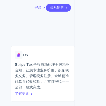
登录
联系销售
资源
生态系统
联系
场
更多
应用集成
合作伙伴
联系销售
Product roadmap
代码示例
Stripe App Marketplace
成为合作伙伴
了解未来规划
开发者博客
API 状态
Radar
欺诈防范
Tax
Atlas
初创企业注册
Stripe Tax 全程自动处理全球税务
合规，让您专注业务扩展。识别税
Climate
碳移除
务义务、管理税务注册、全球精准
计算并代收税款，并支持报税——
全部一站式完成。
了解更多