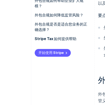
外包合规如何帮助企业扩大规
以
模？
外包合规如何降低监管风险？
要
持续的监管监测
外包合规是否是适合您业务的正
确选择？
筛查与报告的准确性
Stripe Tax 如何提供帮助
审计准备
尽职调查
开始使用 Stripe
外
管