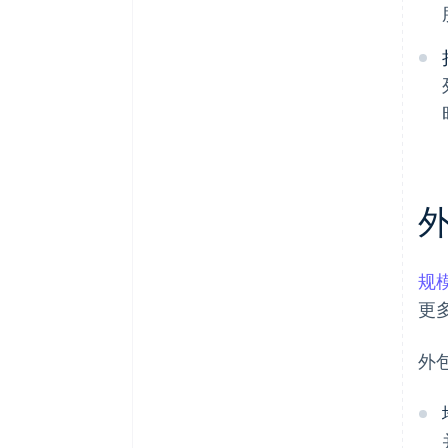
规
更
外