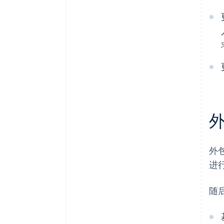
外
进
随