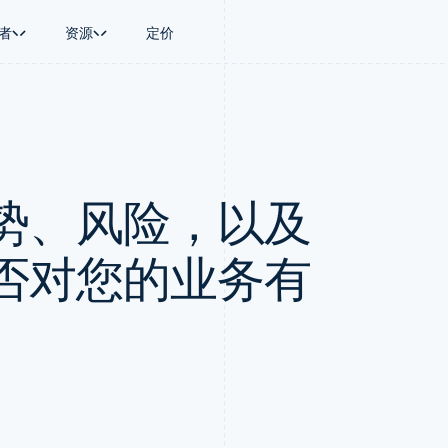
者
资源
定价
景
指南
按行业
公司
资金管理
平台和交易市
商务
持
接受线上付款
AI 企业
产品路线图
Global Payouts
Connect
币
持方案
实施预置结账流程
创作者经济
Sessions 年度大会
向第三方打款
平台支付
务
务
构建平台或交易市场
游戏
招聘
Crypto
势、风险，以及
金融
管理订阅
酒店、旅游与休闲
资讯中心
钱包、稳定币发行和发卡基础设
动化
提供按用量计费
保险
Stripe Press
施
企业
发行稳定币支持的支付卡
媒体与娱乐
支付
通过智能体配置和管理服务
非营利组织
否对您的业务有
场
专业服务
理
公共部门
零售
化
on