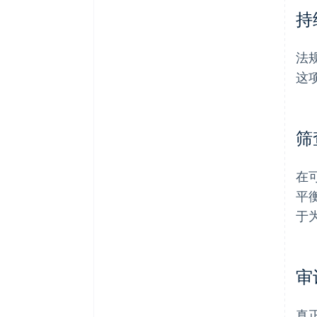
持
法
这
筛
在
平
于
审
真