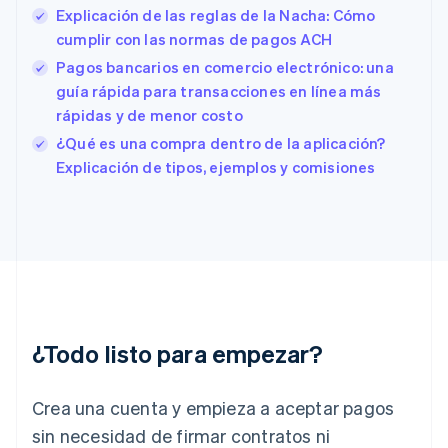
España
Explicación de las reglas de la Nacha: Cómo
Español
English
cumplir con las normas de pagos ACH
Estados Unidos
English
Español
简体中文
Pagos bancarios en comercio electrónico: una
Estonia
guía rápida para transacciones en línea más
English
rápidas y de menor costo
Finlandia
English
Svenska
¿Qué es una compra dentro de la aplicación?
Francia
Explicación de tipos, ejemplos y comisiones
Français
English
Gibraltar
English
Grecia
English
Hungría
English
India
English
¿Todo listo para empezar?
Irlanda
English
Crea una cuenta y empieza a aceptar pagos
Italia
Italiano
English
sin necesidad de firmar contratos ni