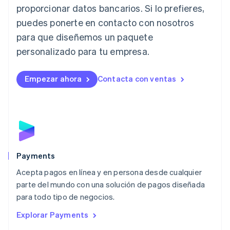
Japón
proporcionar datos bancarios. Si lo prefieres,
日本語
English
Letonia
puedes ponerte en contacto con nosotros
English
para que diseñemos un paquete
Liechtenstein
personalizado para tu empresa.
Deutsch
English
Lituania
English
Empezar ahora
Contacta con ventas
Luxemburgo
Français
Deutsch
English
Malasia
English
简体中文
Malta
English
México
Español
English
Payments
Noruega
Acepta pagos en línea y en persona desde cualquier
English
parte del mundo con una solución de pagos diseñada
Nueva Zelandia
English
para todo tipo de negocios.
Países Bajos
Explorar Payments
Nederlands
English