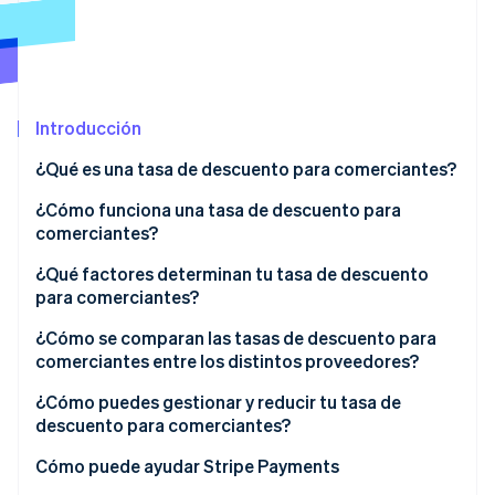
Radar
Prevención de fraude
Ecosistema
Atlas
Constitución de una startup
Socios
Introducción
Climate
Stripe App Marketplace
Eliminación de dióxido de carbono
¿Qué es una tasa de descuento para comerciantes?
Identity
¿Cómo funciona una tasa de descuento para
Verificación de identidad en línea
comerciantes?
¿Qué factores determinan tu tasa de descuento
para comerciantes?
¿Cómo se comparan las tasas de descuento para
Sesiones de Stripe 2026
Descubre cómo Stripe construye la infraestructura económi
comerciantes entre los distintos proveedores?
Mirar ahora
¿Cómo puedes gestionar y reducir tu tasa de
descuento para comerciantes?
Cómo puede ayudar Stripe Payments