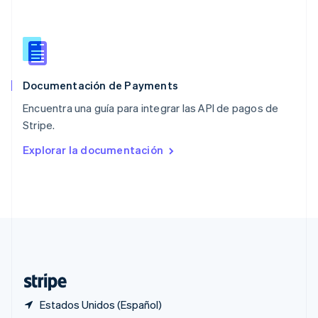
Polonia
English
Portugal
Português
English
RAE de Hong Kong, China
English
简体中文
Documentación de Payments
Reino Unido
English
Encuentra una guía para integrar las API de pagos de
República Checa
Stripe.
English
Rumania
Explorar la documentación
English
Singapur
English
简体中文
Suecia
Svenska
English
Suiza
Deutsch
Français
Italiano
English
Tailandia
ไทย
English
Estados Unidos (Español)