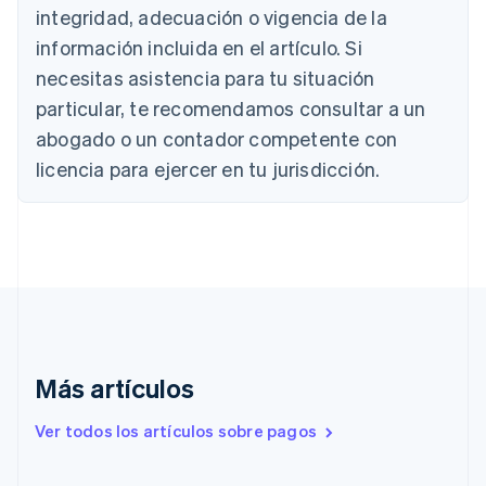
Bélgica
integridad, adecuación o vigencia de la
Nederlands
Français
Deutsch
English
Brasil
información incluida en el artículo. Si
Português
English
necesitas asistencia para tu situación
Bulgaria
particular, te recomendamos consultar a un
English
Canadá
abogado o un contador competente con
English
Français
licencia para ejercer en tu jurisdicción.
China continental
简体中文
English
Chipre
English
Croacia
English
Italiano
Dinamarca
English
Emiratos Árabes Unidos
English
Más artículos
Eslovaquia
English
Ver todos los artículos sobre pagos
Eslovenia
English
Italiano