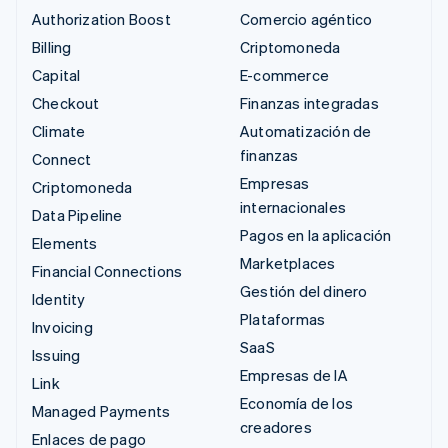
Authorization Boost
Comercio agéntico
Billing
Criptomoneda
Capital
E-commerce
Checkout
Finanzas integradas
Climate
Automatización de
finanzas
Connect
Empresas
Criptomoneda
internacionales
Data Pipeline
Pagos en la aplicación
Elements
Marketplaces
Financial Connections
Gestión del dinero
Identity
Plataformas
Invoicing
SaaS
Issuing
Empresas de IA
Link
Economía de los
Managed Payments
creadores
Enlaces de pago