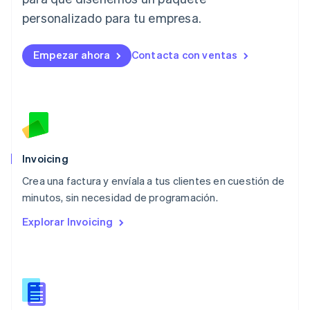
Deutsch
English
Lituania
personalizado para tu empresa.
English
Luxemburgo
Empezar ahora
Contacta con ventas
Français
Deutsch
English
Malasia
English
简体中文
Malta
English
México
Español
English
Noruega
Invoicing
English
Crea una factura y envíala a tus clientes en cuestión de
Nueva Zelandia
English
minutos, sin necesidad de programación.
Países Bajos
Explorar Invoicing
Nederlands
English
Polonia
English
Portugal
Português
English
RAE de Hong Kong, China