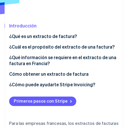
Radar
Prevención de fraude
Ecosistema
Atlas
Introducción
Constitución de una startup
Socios
Climate
¿Qué es un extracto de factura?
Stripe App Marketplace
Eliminación de dióxido de carbono
¿Cuáles son las diferencias entre facturas y
¿Cuál es el propósito del extracto de una factura?
Identity
extractos de facturas?
Verificación de identidad en línea
¿Qué información se requiere en el extracto de una
¿Cuáles son las diferencias entre extractos de
factura en Francia?
facturas y extractos de comisiones bancarias?
Cómo obtener un extracto de factura
¿Cómo puede ayudarte Stripe Invoicing?
Sesiones de Stripe 2026
Descubre cómo Stripe construye la infraestructura económi
Mirar ahora
Primeros pasos con Stripe
Para las empresas francesas, los extractos de facturas