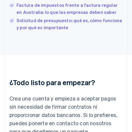
English
Factura de impuestos frente a factura regular
Finlandia
en Australia: lo que las empresas deben saber
English
Svenska
Francia
Solicitud de presupuesto: qué es, cómo funciona
Français
English
y por qué es importante
Gibraltar
English
Grecia
English
Hungría
English
India
English
Irlanda
¿Todo listo para empezar?
English
Italia
Crea una cuenta y empieza a aceptar pagos
Italiano
English
Japón
sin necesidad de firmar contratos ni
日本語
English
proporcionar datos bancarios. Si lo prefieres,
Letonia
English
puedes ponerte en contacto con nosotros
Liechtenstein
para que diseñemos un paquete