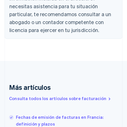
English
necesitas asistencia para tu situación
Canadá
English
Français
particular, te recomendamos consultar a un
China continental
abogado o un contador competente con
简体中文
English
Chipre
licencia para ejercer en tu jurisdicción.
English
Croacia
English
Italiano
Dinamarca
English
Emiratos Árabes Unidos
English
Eslovaquia
English
Más artículos
Eslovenia
English
Italiano
Consulta todos los artículos sobre facturación
España
Español
English
Estados Unidos
English
Español
简体中文
Fechas de emisión de facturas en Francia:
Estonia
definición y plazos