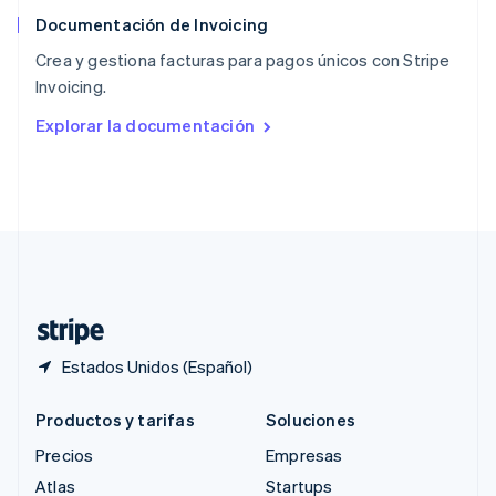
English
简体中文
Documentación de Invoicing
Reino Unido
English
Crea y gestiona facturas para pagos únicos con Stripe
República Checa
Invoicing.
English
Rumania
Explorar la documentación
English
Singapur
English
简体中文
Suecia
Svenska
English
Suiza
Deutsch
Français
Italiano
English
Tailandia
ไทย
English
Estados Unidos (Español)
Productos y tarifas
Soluciones
Precios
Empresas
Atlas
Startups