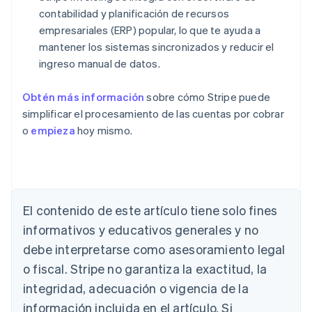
contabilidad y planificación de recursos
empresariales (ERP) popular, lo que te ayuda a
mantener los sistemas sincronizados y reducir el
ingreso manual de datos.
Obtén más información
sobre cómo Stripe puede
simplificar el procesamiento de las cuentas por cobrar
o
empieza
hoy mismo.
Alemania
Deutsch
English
Australia
English
El contenido de este artículo tiene solo fines
Austria
informativos y educativos generales y no
Deutsch
English
Bélgica
debe interpretarse como asesoramiento legal
Nederlands
Français
Deutsch
English
o fiscal. Stripe no garantiza la exactitud, la
Brasil
integridad, adecuación o vigencia de la
Português
English
Bulgaria
información incluida en el artículo. Si