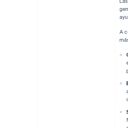
Las
gen
ayu
A c
más