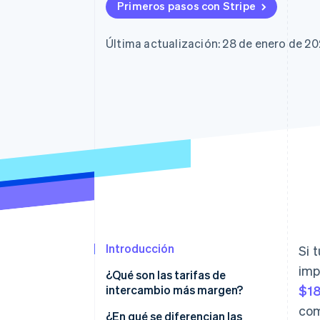
Authorization Boost
Primeros pasos con Stripe
Optimizaciones de aceptación
Link
Proceso de compra acelerado
Última actualización: 28 de enero de 2
Financial Connections
Datos de ctas. financieras
vinculadas
Introducción
Si 
imp
¿Qué son las tarifas de
intercambio más margen?
$18
com
¿En qué se diferencian las