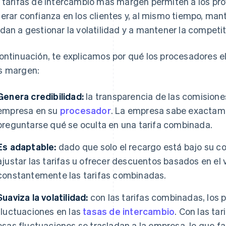
 tarifas de intercambio más margen permiten a los pr
erar confianza en los clientes y, al mismo tiempo, mant
dan a gestionar la volatilidad y a mantener la competit
ontinuación, te explicamos por qué los procesadores el
 margen:
Genera credibilidad:
la transparencia de las comisione
empresa en su
procesador
. La empresa sabe exactam
preguntarse qué se oculta en una tarifa combinada.
Es adaptable:
dado que solo el recargo está bajo su co
ajustar las tarifas u ofrecer descuentos basados en el 
constantemente las tarifas combinadas.
Suaviza la volatilidad:
con las tarifas combinadas, los 
fluctuaciones en las
tasas de intercambio
. Con las ta
esas fluctuaciones se trasladan a la empresa, lo que fac