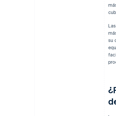
más
cub
Las
más
su 
equ
fac
pro
¿
d