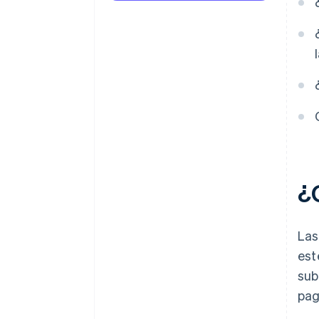
¿
Las
est
sub
pag