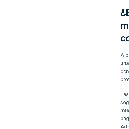
¿E
m
c
A d
una
com
pro
Las
seg
muc
pag
Ade