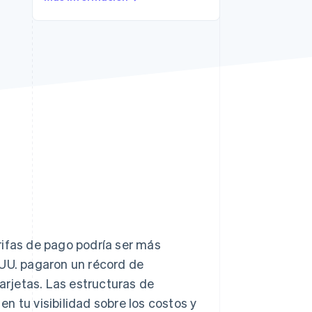
Sesiones de Stripe
2026
Descubre cómo Stripe
construye la
infraestructura
económica para la IA.
Mirar ahora
rifas de pago podría ser más
 UU. pagaron un récord de
rjetas. Las estructuras de
n tu visibilidad sobre los costos y