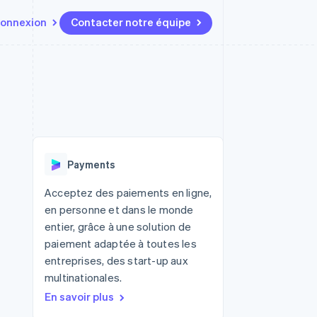
onnexion
Contacter notre équipe
Ressources
Écosystème
Contact
t marketplaces
Plus
Intégrations d'applications
Partenaires
Contacter notre équipe
Product roadmap
elle
Exemples de code
Stripe App Marketplace
Devenir partenaire
Découvrez les prochaines
r les
Blog des développeurs
évolutions
rs
État de l'API
 platforms
Radar
ciers intégrés
Payments
Prévention de la fraude
ratif
es et virtuelles
Atlas
Acceptez des paiements en ligne,
Constitution de start-up
en personne et dans le monde
Climate
entier, grâce à une solution de
Élimination du carbone
paiement adaptée à toutes les
Identity
entreprises, des start-up aux
Vérification de l'identité
multinationales.
En savoir plus