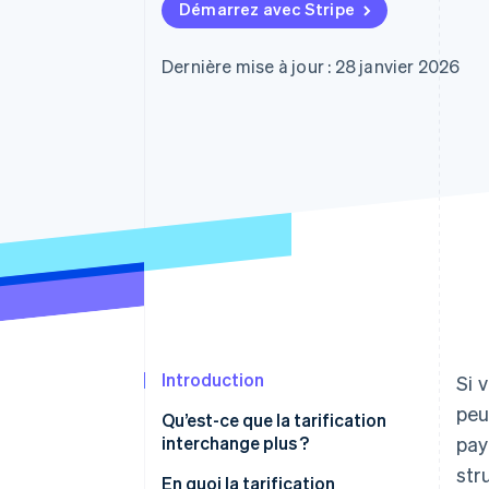
Authorization Boost
Démarrez avec Stripe
Acceptation optimisée
Link
Paiements accélérés
Dernière mise à jour : 28 janvier 2026
Financial Connections
Comptes financiers associés
Introduction
Si 
peu
Qu’est-ce que la tarification
interchange plus ?
pay
str
En quoi la tarification