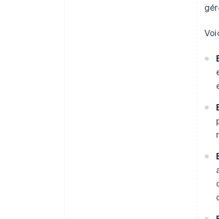
gér
Voi