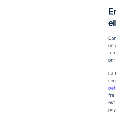
En
el
Con
uni
tau
par
La 
sou
pet
fra
est
pay