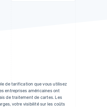
Stripe Sessions 2026
Découvrez comment
Stripe construit
l’infrastructure
économique de l’IA.
Regarder la vidéo
le de tarification que vous utilisez
les entreprises américaines ont
ais de traitement de cartes. Les
es, votre visibilité sur les coûts