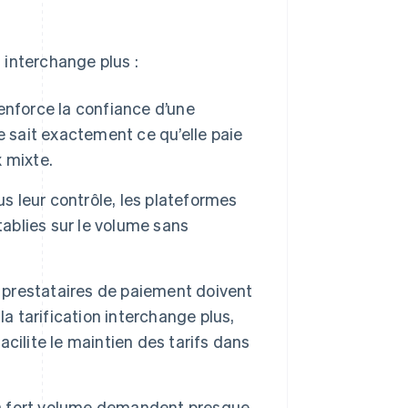
n interchange plus :
enforce la confiance d’une
se sait exactement ce qu’elle paie
 mixte.
s leur contrôle, les plateformes
tablies sur le volume sans
es prestataires de paiement doivent
la tarification interchange plus,
facilite le maintien des tarifs dans
s à fort volume demandent presque