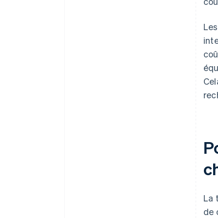
cou
Les
int
coû
équ
Cel
rec
P
ch
La 
de 