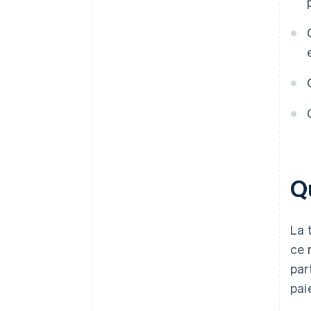
Qu
La 
ce 
par
pai