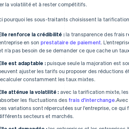
er la volatilité et à rester compétitifs.
ci pourquoi les sous-traitants choisissent la tarificatio
Elle renforce la crédibilité :
la transparence des frais r
entreprise en son
prestataire de paiement
. L’entrepri
et n’a pas besoin de se demander ce que cache un taux
Elle est adaptable :
puisque seule la majoration est sou
peuvent ajuster les tarifs ou proposer des réductions é
recalculer constamment les taux mixtes.
Elle atténue la volatilité :
avec la tarification mixte, l
absorber les fluctuations des
frais d'interchange
.Avec 
ces variations sont répercutées sur l’entreprise, ce qui 
différents secteurs et marchés.
Elle est demandée :
les entreprises et les entreprise