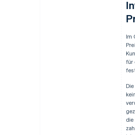
I
P
Im 
Pre
Kun
für
fes
Die
kei
ver
gez
die
zah