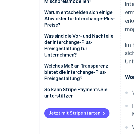
Mischpreismodellen?
Int
erm
Warum entscheiden sich einige
Abwickler für Interchange-Plus-
erk
Preise?
mög
Was sind die Vor- und Nachteile
der Interchange-Plus-
Im 
Preisgestaltung für
sic
Unternehmen?
Unt
Welches Maß an Transparenz
bietet die Interchange-Plus-
Wor
Preisgestaltung?
So kann Stripe Payments Sie
unterstützen
Jetzt mit Stripe starten