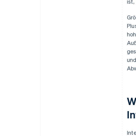
ist
Grö
Plu
hoh
Auß
ges
und
Abw
W
I
Int