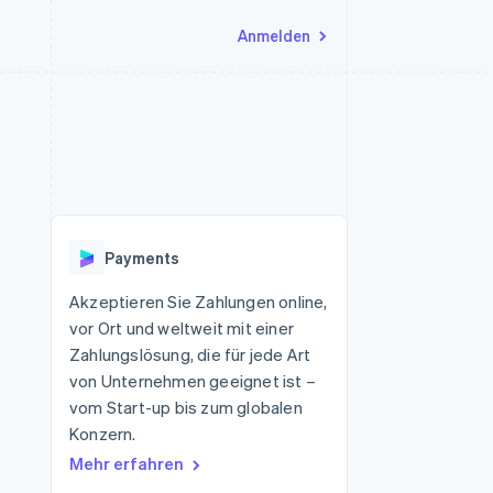
Anmelden
Ressourcen
Ecosystem
Kontakt
nd Marktplätze
Mehr
App-Integrationen
Partner
Sales-Team kontaktieren
Product roadmap
Code-Beispiele
Stripe App-Marktplatz
Partner werden
Ausblick
 Plattformen
Entwickler-Blog
eit
API-Status
Radar
Betrugsprävention
Payments
Atlas
onen
Start-up-Gründung
Akzeptieren Sie Zahlungen online,
vor Ort und weltweit mit einer
Climate
CO₂-Entnahme
Zahlungslösung, die für jede Art
von Unternehmen geeignet ist –
vom Start-up bis zum globalen
Konzern.
Mehr erfahren