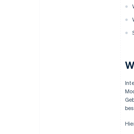
W
Int
Mod
Geb
bes
Hie