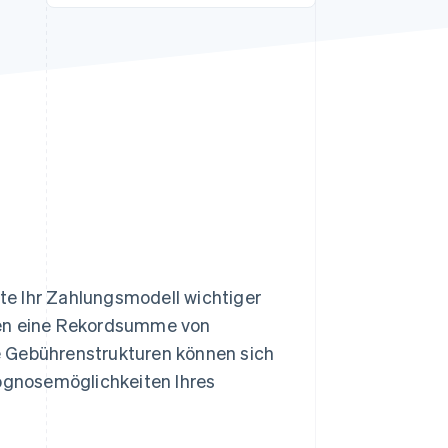
Stripe-Sessions 2026
Erfahren Sie, wie Stripe
Lösungen für die
Wirtschaftsinfrastruktur
für KI aufbaut.
Jetzt ansehen
te Ihr Zahlungsmodell wichtiger
men eine Rekordsumme von
 Gebührenstrukturen können sich
rognosemöglichkeiten Ihres