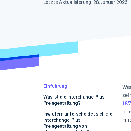
Optimierung der
Datensynchronisier
Letzte Aktualisierung: 28. Januar 2026
Autorisierungsraten
Link
Beschleunigter Bezahlvorgang
Financial Connections
Verbundene Finanzdaten
Einführung
Wen
sei
Was ist die Interchange-Plus-
Preisgestaltung?
187
dir
Inwiefern unterscheidet sich die
Fin
Interchange-Plus-
Preisgestaltung von