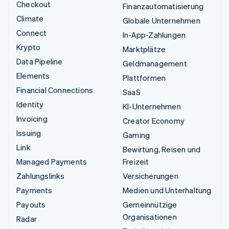
Checkout
Finanzautomatisierung
Climate
Globale Unternehmen
Connect
In-App-Zahlungen
Krypto
Marktplätze
Data Pipeline
Geldmanagement
Elements
Plattformen
Financial Connections
SaaS
Identity
KI-Unternehmen
Invoicing
Creator Economy
Issuing
Gaming
Link
Bewirtung, Reisen und
Managed Payments
Freizeit
Zahlungslinks
Versicherungen
Payments
Medien und Unterhaltung
Payouts
Gemeinnützige
Organisationen
Radar