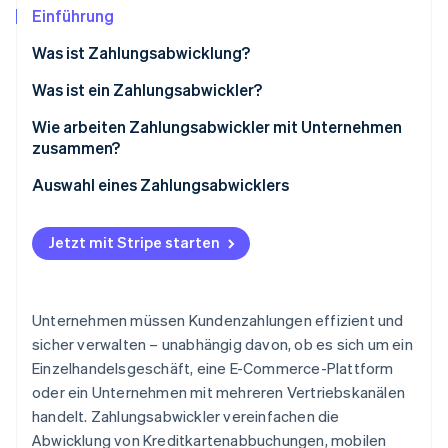
Betrugsprävention
Ecosystem
Einführung
Atlas
Was ist Zahlungsabwicklung?
Start-up-Gründung
Partner
Stripe App-Marktplatz
Climate
Was ist ein Zahlungsabwickler?
CO₂-Entnahme
Wie arbeiten Zahlungsabwickler mit Unternehmen
zusammen?
Auswahl eines Zahlungsabwicklers
Stripe-Sessions 2026
Erfahren Sie, wie Stripe Lösungen für die Wirtschaft
Jetzt mit Stripe starten
Jetzt ansehen
Unternehmen müssen Kundenzahlungen effizient und
sicher verwalten – unabhängig davon, ob es sich um ein
Einzelhandelsgeschäft, eine E-Commerce-Plattform
oder ein Unternehmen mit mehreren Vertriebskanälen
handelt. Zahlungsabwickler vereinfachen die
Abwicklung von Kreditkartenabbuchungen, mobilen