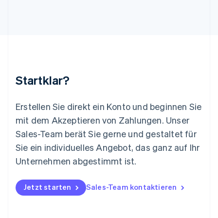
English
Luxemburg
Français
Deutsch
English
Malaysia
English
简体中文
Malta
English
Startklar?
Mexiko
Español
English
Neuseeland
Erstellen Sie direkt ein Konto und beginnen Sie
English
mit dem Akzeptieren von Zahlungen. Unser
Niederlande
Nederlands
English
Sales-Team berät Sie gerne und gestaltet für
Norwegen
Sie ein individuelles Angebot, das ganz auf Ihr
English
Österreich
Unternehmen abgestimmt ist.
Deutsch
English
Polen
Jetzt starten
Sales-Team kontaktieren
English
Portugal
Português
English
Rumänien