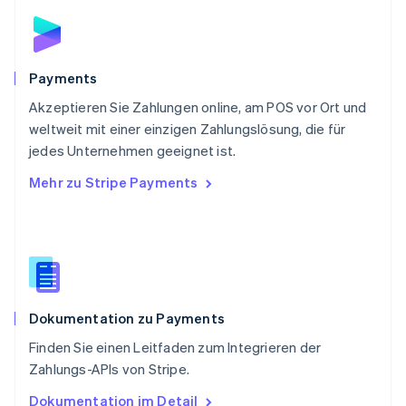
English
Schweden
Svenska
English
Schweiz
Payments
Deutsch
Français
Italiano
English
Akzeptieren Sie Zahlungen online, am POS vor Ort und
Singapur
English
简体中文
weltweit mit einer einzigen Zahlungslösung, die für
Slowakei
jedes Unternehmen geeignet ist.
English
Mehr zu Stripe Payments
Slowenien
English
Italiano
Sonderverwaltungsregion Hongkong,
China
English
简体中文
Spanien
Español
English
Dokumentation zu Payments
Thailand
ไทย
English
Finden Sie einen Leitfaden zum Integrieren der
Tschechische Republik
Zahlungs-APIs von Stripe.
English
Ungarn
Dokumentation im Detail