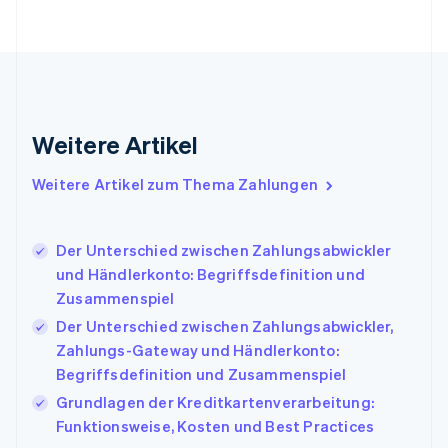
Français
English
Gibraltar
English
Griechenland
English
Indien
Weitere Artikel
English
Irland
Weitere Artikel zum Thema Zahlungen
English
Italien
Italiano
English
Japan
Der Unterschied zwischen Zahlungsabwickler
日本語
English
und Händlerkonto: Begriffsdefinition und
Kanada
Zusammenspiel
English
Français
Der Unterschied zwischen Zahlungsabwickler,
Kroatien
English
Italiano
Zahlungs-Gateway und Händlerkonto:
Lettland
Begriffsdefinition und Zusammenspiel
English
Grundlagen der Kreditkartenverarbeitung:
Liechtenstein
Funktionsweise, Kosten und Best Practices
Deutsch
English
Litauen