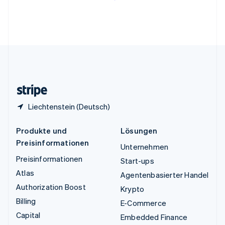
English
Vereinigte Arabische Emirate
English
Vereinigte Staaten
English
Español
简体中文
Vereinigtes Königreich
English
Zypern
English
Liechtenstein (Deutsch)
Produkte und
Lösungen
Preisinformationen
Unternehmen
Preisinformationen
Start-ups
Atlas
Agentenbasierter Handel
Authorization Boost
Krypto
Billing
E-Commerce
Capital
Embedded Finance