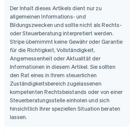
Der Inhalt dieses Artikels dient nur zu
allgemeinen Informations- und
Bildungszwecken und sollte nicht als Rechts-
Australien
oder Steuerberatung interpretiert werden.
English
Belgien
Stripe übernimmt keine Gewähr oder Garantie
Nederlands
Français
Deutsch
English
für die Richtigkeit, Vollständigkeit,
Brasilien
Português
English
Angemessenheit oder Aktualität der
Bulgarien
Informationen in diesem Artikel. Sie sollten
English
Dänemark
den Rat eines in Ihrem steuerlichen
English
Zuständigkeitsbereich zugelassenen
Deutschland
kompetenten Rechtsbeistands oder von einer
Deutsch
English
Estland
Steuerberatungsstelle einholen und sich
English
hinsichtlich Ihrer speziellen Situation beraten
Festlandchina
lassen.
简体中文
English
Finnland
English
Svenska
Frankreich