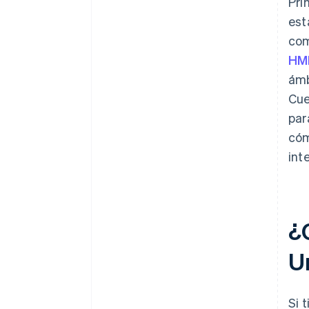
Pri
est
com
HM
ámb
Cue
par
cóm
int
¿
U
Si 