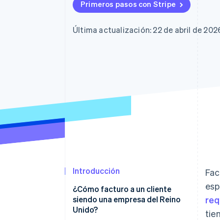
Authorization Boost
Primeros pasos con Stripe
Optimizaciones de aceptación
Link
Proceso de compra acelerado
Última actualización: 22 de abril de 202
Financial Connections
Datos de ctas. financieras
vinculadas
Introducción
Fac
esp
¿Cómo facturo a un cliente
siendo una empresa del Reino
req
Unido?
tie