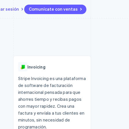
iar sesión
Comunícate con ventas
Recursos
Ecosistema
Contacto
 marketplaces
Más
Integraciones de aplicaciones
Socios
Contacta con ventas
Product roadmap
s
Ejemplos de código
Stripe App Marketplace
Conviértete en socio
Ver lo que viene
ataformas
Blog de desarrolladores
 plataformas
Estado de la API
Radar
e clientes
Prevención de fraude
 platforms
Invoicing
ncieros
Atlas
Constitución de una startup
 lucro
Stripe Invoicing es una plataforma
de software de facturación
Climate
s y virtuales
Eliminación de dióxido de
internacional pensada para que
carbono
ahorres tiempo y recibas pagos
Identity
con mayor rapidez. Crea una
Verificación de identidad en
factura y envíala a tus clientes en
línea
minutos, sin necesidad de
programación.