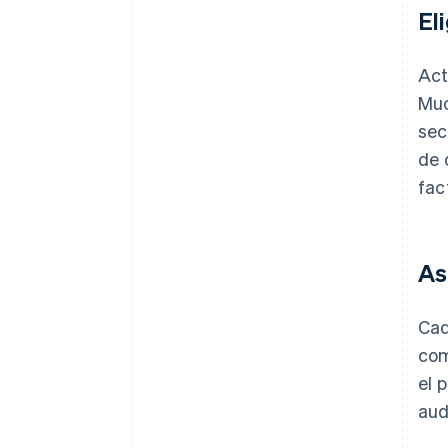
El
Act
Muc
sec
de 
fac
As
Cad
com
el 
aud