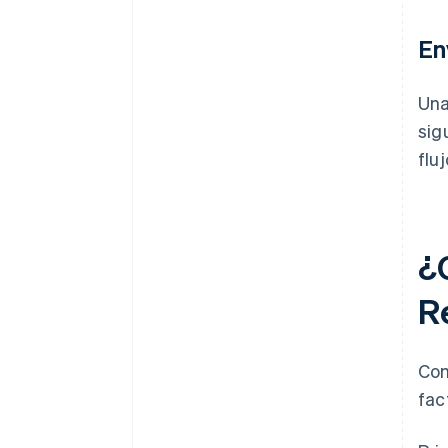
En
Una
sig
flu
¿
R
Com
fac