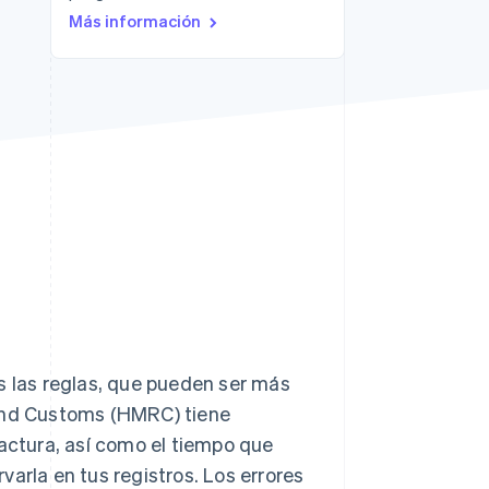
Más información
Sesiones de Stripe
2026
Descubre cómo Stripe
construye la
infraestructura
económica para la IA.
Mirar ahora
s las reglas, que pueden ser más
 and Customs (HMRC) tiene
factura, así como el tiempo que
arla en tus registros. Los errores