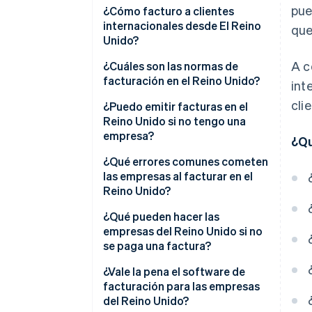
pue
Elige el formato
¿Cómo facturo a clientes
internacionales desde El Reino
que
Asigna un número de factura
Unido?
Completa los datos
A c
¿Cuáles son las normas de
obligatorios
facturación en el Reino Unido?
int
Establece condiciones de pago
cli
¿Puedo emitir facturas en el
claras
Reino Unido si no tengo una
empresa?
¿Qu
Envía y registra
Trabajadores autónomos
¿Qué errores comunes cometen
las empresas al facturar en el
Trabajadores independientes
Reino Unido?
Sociedades limitadas
Condiciones de pago vagas
¿Qué pueden hacer las
empresas del Reino Unido si no
Números de factura faltantes o
se paga una factura?
inconsistentes
Enviar un recordatorio de pago
¿Vale la pena el software de
Descripciones de servicios
facturación para las empresas
incompletas
Cobrar intereses legales
del Reino Unido?