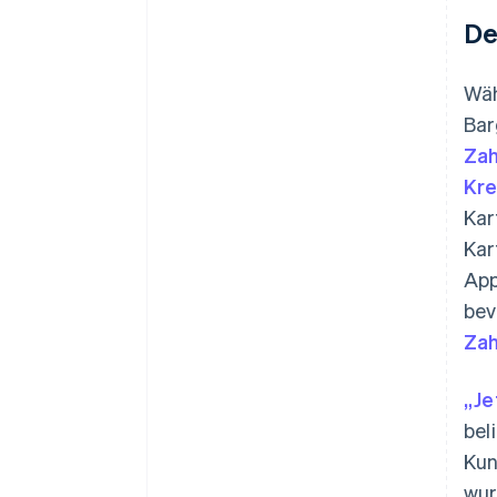
De
Wäh
Bar
Zah
Kre
Kar
Kar
App
be
Zah
„Je
bel
Kun
wur