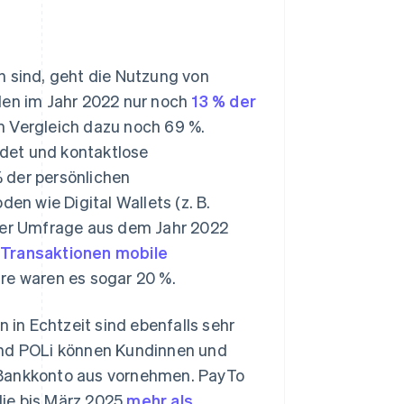
h sind, geht die Nutzung von
den im Jahr 2022 nur noch
13 % der
m Vergleich dazu noch 69 %.
det und kontaktlose
 der persönlichen
n wie Digital Wallets (z. B.
iner Umfrage aus dem Jahr 2022
e Transaktionen mobile
hre waren es sogar 20 %.
in Echtzeit sind ebenfalls sehr
und POLi können Kundinnen und
 Bankkonto aus vornehmen. PayTo
die bis März 2025
mehr als