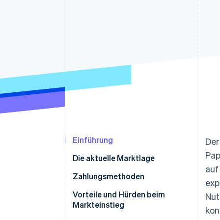
Optimierung der
Datensynchronisier
Autorisierungsraten
Link
Beschleunigter Bezahlvorgang
Financial Connections
Verbundene Finanzdaten
Einführung
Der
Pap
Die aktuelle Marktlage
auf
Zahlungsmethoden
exp
Derzeitige Nutzung
Vorteile und Hürden beim
Nut
Markteinstieg
kon
Neue Trends