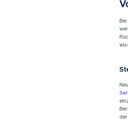
V
Bei
wer
Rü
wis
St
Neu
Ser
ein
Ber
der