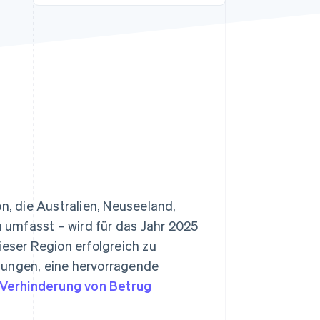
Stripe-Sessions 2026
Erfahren Sie, wie Stripe
Lösungen für die
Wirtschaftsinfrastruktur
für KI aufbaut.
Jetzt ansehen
n, die Australien, Neuseeland,
umfasst – wird für das Jahr 2025
eser Region erfolgreich zu
lungen, eine hervorragende
Verhinderung von Betrug