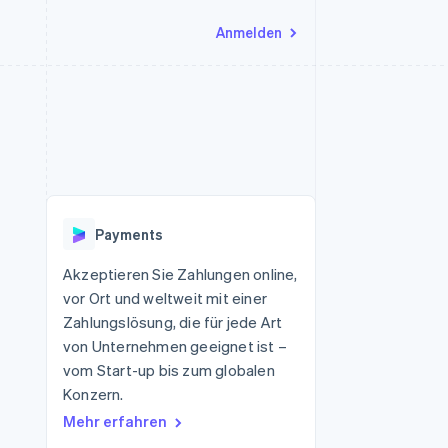
Anmelden
Ressourcen
Ecosystem
Kontakt
nd Marktplätze
Mehr
App-Integrationen
Partner
Sales-Team kontaktieren
Product roadmap
Code-Beispiele
Stripe App-Marktplatz
Partner werden
Ausblick
 Plattformen
Entwickler-Blog
 platforms
eit
API-Status
Radar
Betrugsprävention
eistungen
Payments
Atlas
onen
virtuelle Karten
Start-up-Gründung
Akzeptieren Sie Zahlungen online,
vor Ort und weltweit mit einer
Climate
CO₂-Entnahme
Zahlungslösung, die für jede Art
von Unternehmen geeignet ist –
Identity
Online-Identitätsprüfung
vom Start-up bis zum globalen
Konzern.
Mehr erfahren