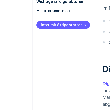
Steuern
Wichtige Erfolgsfaktoren
Im 
Rückbuchungen und
Haupterkenntnisse
Zahlungsanfechtungen
Kontaktlose Zahlungen
Internationale Zahlungen
akzeptieren
Jetzt mit Stripe starten
Sicherheit und Datenschutz
Bezahlvorgang
nutzerfreundlich gestalten
Sicherheit bei Zahlungen
erhöhen
D
Dig
ins
Mar
abg