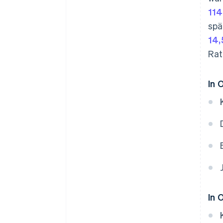
114
spä
14,
Rat
In 
In 