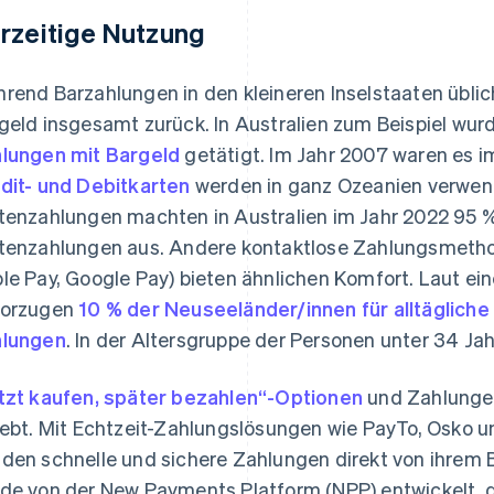
rzeitige Nutzung
rend Barzahlungen in den kleineren Inselstaaten üblic
geld insgesamt zurück. In Australien zum Beispiel wur
lungen mit Bargeld
getätigt. Im Jahr 2007 waren es i
dit- und Debitkarten
werden in ganz Ozeanien verwen
tenzahlungen machten in Australien im Jahr 2022 95 %
tenzahlungen aus. Andere kontaktlose Zahlungsmethode
le Pay, Google Pay) bieten ähnlichen Komfort. Laut e
vorzugen
10 % der Neuseeländer/innen für alltäglich
lungen
. In der Altersgruppe der Personen unter 34 Ja
tzt kaufen, später bezahlen“-Optionen
und Zahlungen 
iebt. Mit Echtzeit-Zahlungslösungen wie PayTo, Osko 
den schnelle und sichere Zahlungen direkt von ihrem
de von der New Payments Platform (NPP) entwickelt, 