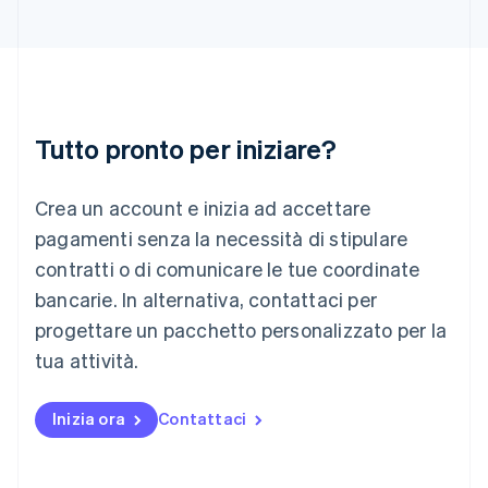
English
Italia
Italiano
English
Lettonia
English
Liechtenstein
Deutsch
English
Tutto pronto per iniziare?
Lituania
English
Crea un account e inizia ad accettare
Lussemburgo
Français
Deutsch
English
pagamenti senza la necessità di stipulare
Malaysia
contratti o di comunicare le tue coordinate
English
简体中文
Malta
bancarie. In alternativa, contattaci per
English
progettare un pacchetto personalizzato per la
Messico
tua attività.
Español
English
Norvegia
English
Inizia ora
Contattaci
Nuova Zelanda
English
Paesi Bassi