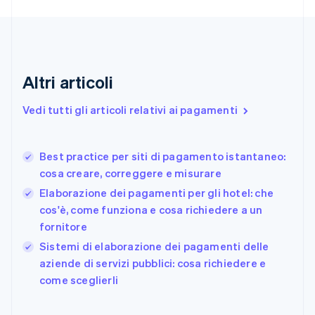
English
Italiano
Danimarca
English
Emirati Arabi Uniti
English
Estonia
Altri articoli
English
Finlandia
Vedi tutti gli articoli relativi ai pagamenti
English
Svenska
Francia
Français
English
Best practice per siti di pagamento istantaneo:
Germania
cosa creare, correggere e misurare
Deutsch
English
Giappone
Elaborazione dei pagamenti per gli hotel: che
日本語
English
cos'è, come funziona e cosa richiedere a un
Gibilterra
fornitore
English
Sistemi di elaborazione dei pagamenti delle
Grecia
English
aziende di servizi pubblici: cosa richiedere e
India
come sceglierli
English
Irlanda