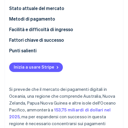
Scopri cosa ti aspetta
Stato attuale del mercato
Radar
Ecosistema
Prevenzione delle frodi
Metodi di pagamento
Partner
Atlas
Utilizzo corrente
Facilità e difficoltà di ingresso
Stripe App Marketplace
Costituzione di start-up
Tendenze emergenti
Imposte
Fattori chiave di successo
Climate
Rimozione del carbonio
Storni e contestazioni
Punti salienti
Identity
Verifica online dell'identità
Pagamenti internazionali
Accettare i pagamenti contactless
Inizia a usare Stripe
Sicurezza e privacy
Migliora l’esperienza di completamento della
transazione
Aumenta la sicurezza dei pagamenti
Si prevede che il mercato dei pagamenti digitali in
Stripe Sessions 2026
Oceania, una regione che comprende Australia, Nuova
Scopri come Stripe sta costruendo l'infrastruttura economi
Zelanda, Papua Nuova Guinea e altre isole dell'Oceano
Guarda ora
Pacifico, ammonterà a
153,75 miliardi di dollari nel
2025
, ma per espandersi con successo in questa
regione è necessario concentrarsi sui pagamenti