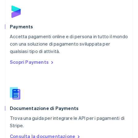
Nederlands
English
Polonia
English
Portogallo
Português
English
Payments
RAS di Hong Kong, Cina
Accetta pagamenti online e di persona in tutto il mondo
English
简体中文
con una soluzione di pagamento sviluppata per
Regno Unito
English
qualsiasi tipo di attività.
Repubblica Ceca
Scopri Payments
English
Romania
English
Singapore
English
简体中文
Slovacchia
English
Documentazione di Payments
Slovenia
English
Italiano
Trova una guida per integrare le API per i pagamenti di
Spagna
Stripe.
Español
English
Stati Uniti
Consulta la documentazione