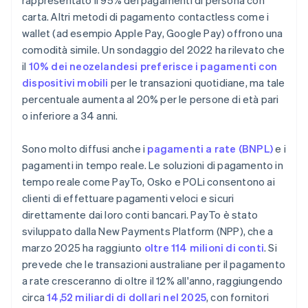
rappresentato il 95% dei pagamenti di persona con
carta. Altri metodi di pagamento contactless come i
wallet (ad esempio Apple Pay, Google Pay) offrono una
comodità simile. Un sondaggio del 2022 ha rilevato che
il
10% dei neozelandesi preferisce i pagamenti con
dispositivi mobili
per le transazioni quotidiane, ma tale
percentuale aumenta al 20% per le persone di età pari
o inferiore a 34 anni.
Sono molto diffusi anche i
pagamenti a rate (BNPL)
e i
pagamenti in tempo reale. Le soluzioni di pagamento in
tempo reale come PayTo, Osko e POLi consentono ai
clienti di effettuare pagamenti veloci e sicuri
direttamente dai loro conti bancari. PayTo è stato
sviluppato dalla New Payments Platform (NPP), che a
marzo 2025 ha raggiunto
oltre 114 milioni di conti
. Si
prevede che le transazioni australiane per il pagamento
a rate cresceranno di oltre il 12% all'anno, raggiungendo
circa
14,52 miliardi di dollari nel 2025
, con fornitori