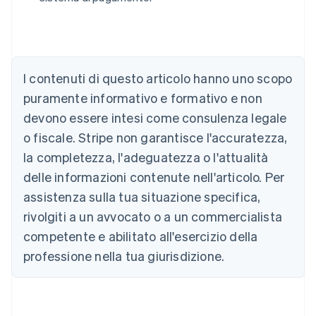
I contenuti di questo articolo hanno uno scopo
Australia
English
puramente informativo e formativo e non
Austria
devono essere intesi come consulenza legale
Deutsch
English
Belgio
o fiscale. Stripe non garantisce l'accuratezza,
Nederlands
Français
Deutsch
English
la completezza, l'adeguatezza o l'attualità
Brasile
delle informazioni contenute nell'articolo. Per
Português
English
Bulgaria
assistenza sulla tua situazione specifica,
English
rivolgiti a un avvocato o a un commercialista
Canada
competente e abilitato all'esercizio della
English
Français
Cina continentale
professione nella tua giurisdizione.
简体中文
English
Cipro
English
Croazia