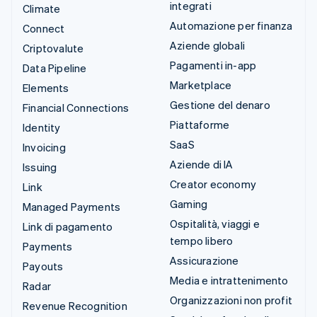
integrati
Climate
Automazione per finanza
Connect
Aziende globali
Criptovalute
Pagamenti in-app
Data Pipeline
Marketplace
Elements
Gestione del denaro
Financial Connections
Piattaforme
Identity
SaaS
Invoicing
Aziende di IA
Issuing
Creator economy
Link
Gaming
Managed Payments
Ospitalità, viaggi e
Link di pagamento
tempo libero
Payments
Assicurazione
Payouts
Media e intrattenimento
Radar
Organizzazioni non profit
Revenue Recognition