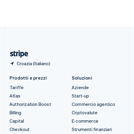
English
Español
简体中文
Svezia
Svenska
English
Svizzera
Deutsch
Français
Italiano
English
Thailandia
ไทย
English
Ungheria
English
Croazia (Italiano)
Prodotti e prezzi
Soluzioni
Tariffe
Aziende
Atlas
Start-up
Authorization Boost
Commercio agentico
Billing
Criptovalute
Capital
E-commerce
Checkout
Strumenti finanziari