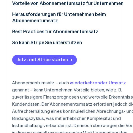
Vorteile von Abonnementumsatz für Unternehmen
Freemium-Modell
Vorhersehbarer Umsatz und Cashflow
Herausforderungen für Unternehmen beim
Mitgliedschaftsmodell
Abonnementumsatz
Erweiterte Erkenntnisse über die Kundschaft
Festvergütungsmodell
Akquisition und Aktivierung
Best Practices für Abonnementumsatz
Dynamik von Kundenbeziehungen
Kundenbindung und Abwanderung
Wertversprechen und Kundenakquise
So kann Stripe Sie unterstützen
Skalierbarkeit des Geschäftsmodells
Betriebliche und produktbezogene Herausforderungen
Onboarding und Aktivierung der Kundschaft
Operative Effizienz und Innovation
Jetzt mit Stripe starten
Daten und Analysen
Kundenbindung und Abwanderungsmanagement
Umsatzdiversifizierung
Externe Faktoren
Preisoptimierung und Umsatzsteigerung
Branchenspezifische Einblicke
Abonnementumsatz – auch
wiederkehrender Umsatz
Erkenntnisse und kontinuierliche Verbesserungen durc
genannt – kann Unternehmen Vorteile bieten, wie z. B.
Daten
zuverlässigere Finanzprognosen und wertvolle Erkenntnis
Zusätzliche Best Practices
Kundendaten. Der Abonnementumsatz erfordert jedoch di
Aufrechterhaltung eines kontinuierlichen Abrechnungs- un
Bindungszyklus, was mit erheblicher Komplexität und
Instandhaltung verbunden ist. Dennoch überwiegen die Vor
in diesem schnell expandierenden Markt gegenüber den