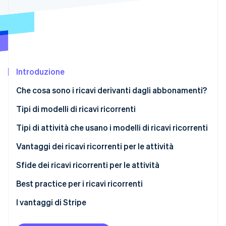
Scopri cosa ti aspetta
Radar
Ecosistema
Prevenzione delle frodi
Partner
Atlas
Stripe App Marketplace
Costituzione di start-up
Introduzione
Climate
Rimozione del carbonio
Che cosa sono i ricavi derivanti dagli abbonamenti?
Identity
Verifica online dell'identità
Tipi di modelli di ricavi ricorrenti
Modello basato su abbonamento
Tipi di attività che usano i modelli di ricavi ricorrenti
Modello a consumo
Vantaggi dei ricavi ricorrenti per le attività
Stripe Sessions 2026
Modello freemium
Ricavi e flusso di cassa prevedibili
Sfide dei ricavi ricorrenti per le attività
Scopri come Stripe sta costruendo l'infrastruttura economi
Guarda ora
Modello basato su iscrizione
Informazioni avanzate sui clienti
Acquisizione e attivazione
Best practice per i ricavi ricorrenti
Modello basato su acconto
Dinamiche delle relazioni con i clienti
Fidelizzazione e abbandono
Proposta di valore e acquisizione di clienti
I vantaggi di Stripe
Scalabilità del modello di business
Sfide operative e legate al prodotto
Coinvolgimento dei clienti e attivazione