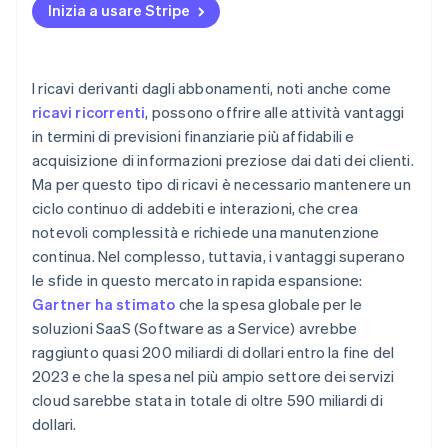
Inizia a usare Stripe
Efficienza operativa e innovazione
Dati e analisi
Fidelizzazione dei clienti e gestione dell’abbandono
Diversificazione dei ricavi
Fattori esterni
Ottimizzazione dei prezzi e crescita dei ricavi
I ricavi derivanti dagli abbonamenti, noti anche come
Approfondimenti specifici del settore
Informazioni basate sui dati e miglioramento
ricavi ricorrenti
, possono offrire alle attività vantaggi
continuo
in termini di previsioni finanziarie più affidabili e
Altre best practice
acquisizione di informazioni preziose dai dati dei clienti.
Ma per questo tipo di ricavi è necessario mantenere un
ciclo continuo di addebiti e interazioni, che crea
notevoli complessità e richiede una manutenzione
continua. Nel complesso, tuttavia, i vantaggi superano
le sfide in questo mercato in rapida espansione:
Gartner ha stimato
che la spesa globale per le
soluzioni SaaS (Software as a Service) avrebbe
raggiunto quasi 200 miliardi di dollari entro la fine del
2023 e che la spesa nel più ampio settore dei servizi
cloud sarebbe stata in totale di oltre 590 miliardi di
dollari.