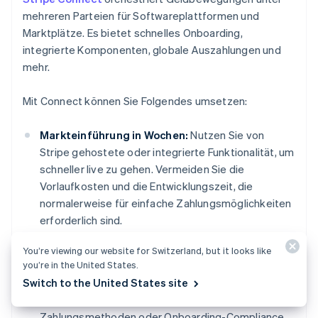
mehreren Parteien für Softwareplattformen und
Marktplätze. Es bietet schnelles Onboarding,
integrierte Komponenten, globale Auszahlungen und
mehr.
Mit Connect können Sie Folgendes umsetzen:
Markteinführung in Wochen:
Nutzen Sie von
Stripe gehostete oder integrierte Funktionalität, um
schneller live zu gehen. Vermeiden Sie die
Vorlaufkosten und die Entwicklungszeit, die
normalerweise für einfache Zahlungsmöglichkeiten
erforderlich sind.
Skalierende Zahlungsverwaltung:
Nutzen Sie
You’re viewing our website for Switzerland, but it looks like
you’re in the United States.
Tools und Services von Stripe, damit Sie keine
Switch to the United States site
zusätzlichen Ressourcen für Margin-Reporting,
Steuerformulare, Risiken, globale
Zahlungsmethoden oder Onboarding-Compliance