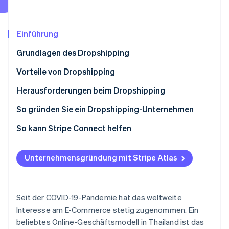
Betrugsprävention
Ecosystem
Atlas
Start-up-Gründung
Partner
Einführung
Stripe App-Marktplatz
Climate
Grundlagen des Dropshipping
CO₂-Entnahme
Identity
Vorteile von Dropshipping
Online-Identitätsprüfung
Herausforderungen beim Dropshipping
So gründen Sie ein Dropshipping-Unternehmen
Entscheiden Sie sich für Produkte
So kann Stripe Connect helfen
Stripe-Sessions 2026
Entscheiden Sie sich für einen Lieferanten
Erfahren Sie, wie Stripe Lösungen für die Wirtschaft
Jetzt ansehen
Unternehmensgründung mit Stripe Atlas
Prüfen Sie steuerliche und rechtliche Vorschriften
Entscheiden Sie sich für einen Marktplatz oder
erstellen Sie einen Online-Shop
Seit der COVID-19-Pandemie hat das weltweite
Interesse am E-Commerce stetig zugenommen. Ein
Wählen Sie ein Zahlungssystem aus
beliebtes Online-Geschäftsmodell in Thailand ist das