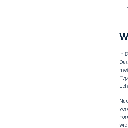
W
In 
Dau
mei
Typ
Loh
Nac
ver
For
wie