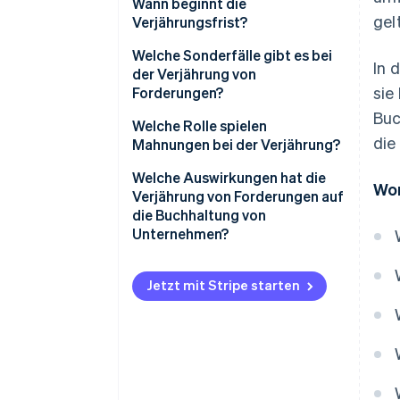
Wann beginnt die
gel
Verjährungsfrist?
Beispiel 1
Welche Sonderfälle gibt es bei
In 
der Verjährung von
Beispiel 2
sie
Forderungen?
Buc
Kann die Verjährungsfrist
Sechs Monate
Welche Rolle spielen
verlängert werden?
die
Mahnungen bei der Verjährung?
Zwei Jahre
Welche Auswirkungen hat die
Wor
Fünf Jahre
Verjährung von Forderungen auf
die Buchhaltung von
Zehn Jahre
Unternehmen?
Dreißig Jahre
Wertminderungen und
Abschreibungen
Jetzt mit Stripe starten
Umsatzsteuerberichtigung
Fristenmanagement
Factoring