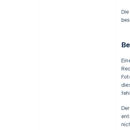
Die
bes
Be
Ein
Rec
Fot
die
feh
Der
ent
nic