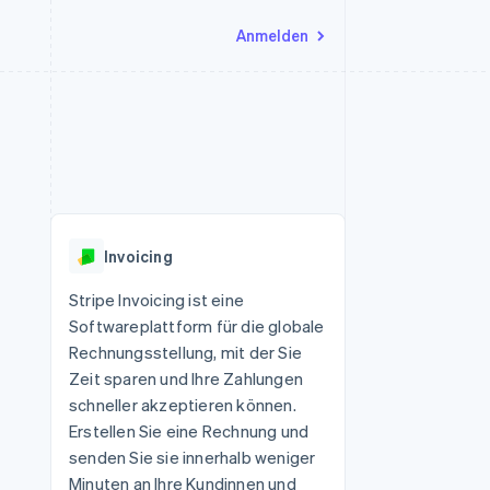
Anmelden
Ressourcen
Ecosystem
Kontakt
nd Marktplätze
Mehr
App-Integrationen
Partner
Sales-Team kontaktieren
Product roadmap
Code-Beispiele
Stripe App-Marktplatz
Partner werden
Ausblick
 Plattformen
Entwickler-Blog
eit
API-Status
Radar
Betrugsprävention
Invoicing
Atlas
onen
Start-up-Gründung
Stripe Invoicing ist eine
Softwareplattform für die globale
Climate
CO₂-Entnahme
Rechnungsstellung, mit der Sie
Zeit sparen und Ihre Zahlungen
Identity
Online-Identitätsprüfung
schneller akzeptieren können.
Erstellen Sie eine Rechnung und
senden Sie sie innerhalb weniger
Minuten an Ihre Kundinnen und