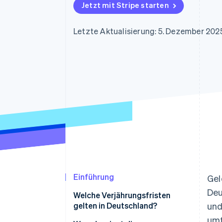
Optimierung der
Datensynchronisier
Jetzt mit Stripe starten
Autorisierungsraten
Link
Beschleunigter Bezahlvorgang
Letzte Aktualisierung: 5. Dezember 202
Financial Connections
Verbundene Finanzdaten
Einführung
Gel
Deu
Welche Verjährungsfristen
gelten in Deutschland?
und
umf