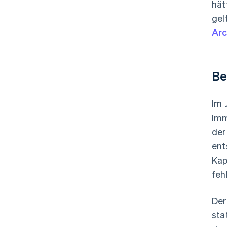
hät
gel
Arc
Be
Im 
Imm
der
ent
Kap
feh
Der
sta