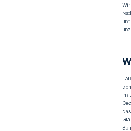
Wir
rec
unt
unz
W
La
dem
im 
Dez
das
Glä
Sch