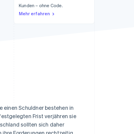
Kunden – ohne Code.
Mehr erfahren
Stripe-Sessions 2026
Erfahren Sie, wie Stripe
Lösungen für die
Wirtschaftsinfrastruktur
für KI aufbaut.
Jetzt ansehen
 einen Schuldner bestehen in
estgelegten Frist verjähren sie
chland sollten sich daher
 ihre Forderungen rechtzeitig