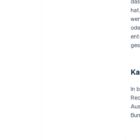
das
hat
wen
ode
ent
ges
Ka
In 
Rec
Aus
Bun