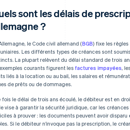
els sont les délais de prescri
llemagne ?
Allemagne, le Code civil allemand (
BGB
) fixe les règle
uniaires. Les différents types de créances sont soumis
tincts. La plupart relèvent du délai standard de trois a
 exemples courants figurent les
factures impayées
, l
its liés à la location ou au bail, les salaires et rémunér
ues de prêts ou de dommages.
 fois le délai de trois ans écoulé, le débiteur est en dr
le vise à garantir la sécurité juridique, car les créanc
ficiles à prouver : les documents peuvent avoir dispar
bles. Si le débiteur n’invoque pas la prescription, le c