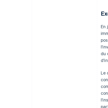
Ex
En 
imm
pos
l’i
du 
d’i
Le 
con
com
con
l’i
par