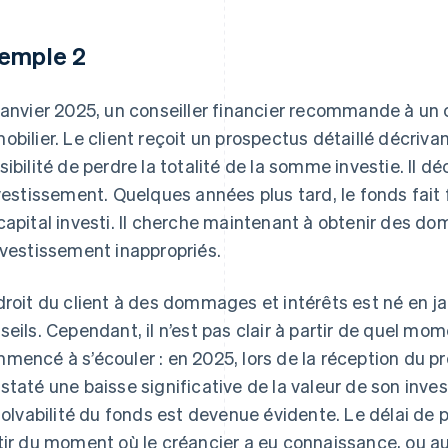
emple 2
janvier 2025, un conseiller financier recommande à un c
obilier. Le client reçoit un prospectus détaillé décrivan
sibilité de perdre la totalité de la somme investie. Il
nvestissement. Quelques années plus tard, le fonds fait fai
capital investi. Il cherche maintenant à obtenir des d
nvestissement inappropriés.
droit du client à des dommages et intérêts est né en jan
seils. Cependant, il n’est pas clair à partir de quel mom
mencé à s’écouler : en 2025, lors de la réception du pr
staté une baisse significative de la valeur de son inv
nsolvabilité du fonds est devenue évidente. Le délai d
tir du moment où le créancier a eu connaissance, ou a