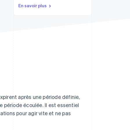
En savoir plus
Stripe Sessions 2026
Découvrez comment
Stripe construit
l’infrastructure
économique de l’IA.
Regarder la vidéo
pirent après une période définie,
 période écoulée. Il est essentiel
ations pour agir vite et ne pas