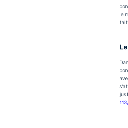
con
le 
fai
Le
Dan
com
ave
s’a
jus
113