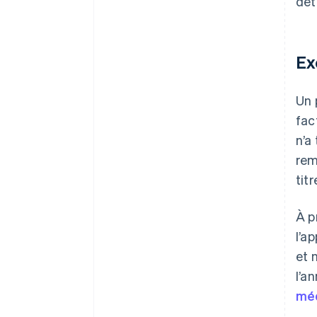
dét
Ex
Un 
fac
n’a
rem
titr
À p
l’a
et 
l’a
mé