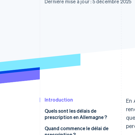
Authorization Boost
Dernière mise à jour : 5 décembre 2025
Acceptation optimisée
Link
Paiements accélérés
Financial Connections
Comptes financiers associés
Introduction
En 
ren
Quels sont les délais de
prescription en Allemagne ?
que
per
Quand commence le délai de
prescription ?