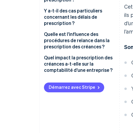
Cet
Exemple 1
Y a-t-il des cas particuliers
ils
concernant les délais de
Exemple 2
d’u
prescription ?
l’a
Le délai de prescription peut-il
Six mois
Quelle est l’influence des
être prolongé ?
procédures de relance dans la
Deux ans
prescription des créances ?
So
Cinq ans
Quel impact la prescription des
créances a-t-elle sur la
Dix ans
comptabilité d’une entreprise ?
Trente ans
Dépréciations et
amortissements
Démarrez avec Stripe
Corrections de la TVA
Gestion des délais de
prescription
Affacturage