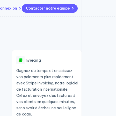
onnexion
Contacter notre équipe
Ressources
Écosystème
Contact
t marketplaces
Plus
Intégrations d'applications
Partenaires
Contacter notre équipe
Product roadmap
elle
Exemples de code
Stripe App Marketplace
Devenir partenaire
Découvrez les prochaines
r les
Blog des développeurs
évolutions
rs
État de l'API
 platforms
Radar
ciers intégrés
Invoicing
Prévention de la fraude
ratif
es et virtuelles
Atlas
Gagnez du temps et encaissez
Constitution de start-up
vos paiements plus rapidement
Climate
avec Stripe Invoicing, notre logiciel
Élimination du carbone
de facturation internationale.
Identity
Créez et envoyez des factures à
Vérification de l'identité
vos clients en quelques minutes,
sans avoir à écrire une seule ligne
de code.