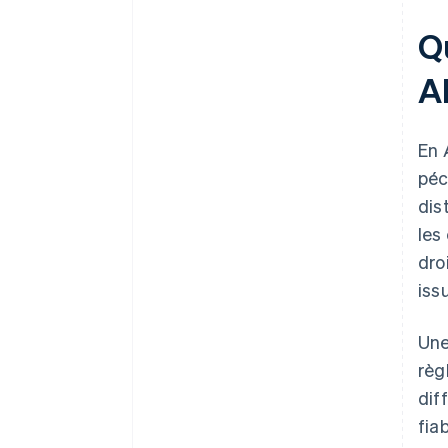
Qu
A
En 
péc
dis
les
dro
iss
Une
règ
dif
fia