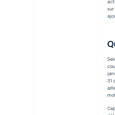
act
sur
ajo
Q
Se
cou
jan
31 
ail
moti
Cep