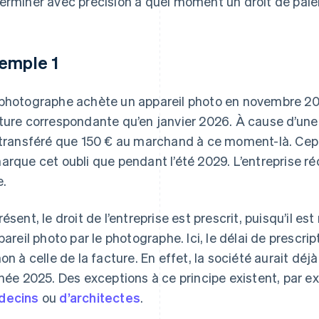
erminer avec précision à quel moment un droit de paiem
emple 1
photographe achète un appareil photo en novembre 2025
ture correspondante qu’en janvier 2026. À cause d’une
 transféré que 150 € au marchand à ce moment-là. Cep
arque cet oubli que pendant l’été 2029. L’entreprise r
e.
résent, le droit de l’entreprise est prescrit, puisqu’il es
ppareil photo par le photographe. Ici, le délai de presc
non à celle de la facture. En effet, la société aurait déj
nnée 2025. Des exceptions à ce principe existent, par e
decins
ou
d’architectes
.