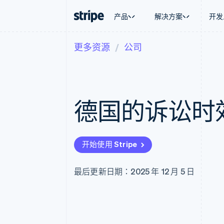
产品
解决方案
开发
更多资源
公司
按企业阶段
文档
学习
按应用场
支持
支付
营收
大型企业
Stripe 文档
博客
智能体
获取支
Payments
Billing
初创企业
API 参考文档
客户案例
加密货
管理支
在线支付
经常性收入
库与 SDK
指南
电子商
专业服
Managed Payments
Metronome
Stripe Apps
德国的诉讼时
嵌入式
备案商家解决方案
按用量计费
财务自
Payment links
Subscriptions
全球化
无代码支付
订阅管理
应用内
Checkout
Invoicing
交易市
预构建支付界面
一次性或定期账单
开始使用 Stripe
资金管
Elements
Tax
平台
灵活的 UI 组件
销售税和增值税自动
SaaS
支付方式
Revenue Recogniti
最后更新日期：2025 年 12 月 5 日
Access to 125+
会计自动化
Authorization Boost
Stripe Sigma
支付成功率优化
自定义报告
Link
Data Pipeline
加速结账
数据同步