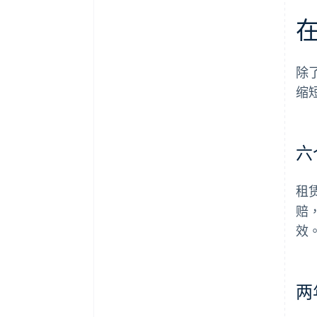
除
缩
六
租
赔
效
两