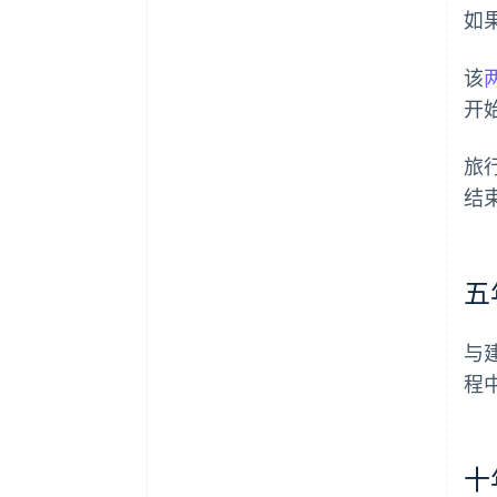
如
该
开
旅
结
五
与
程
十