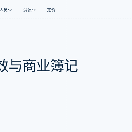
人员
资源
定价
景
指南
按行业
公司
资金管理
平台和交易市
商务
持
接受线上付款
AI 企业
产品路线图
Global Payouts
Connect
币
持方案
实施预建结账流程
创作者经济
Sessions 年度大会
向第三方打款
平台支付
务
务
构建平台或交易市场
游戏
招聘
Crypto
效与商业簿记
金融
管理订阅
酒店、旅游与休闲
新闻编辑室
钱包、稳定币发行和发卡基础设
动化
提供按用量计费
保险
Stripe Press
施
企业
发行稳定币支持的支付卡
媒体与娱乐
支付
使用代理预配和管理服务
非营利组织
场
专业服务
理
公共部门
零售
化
on