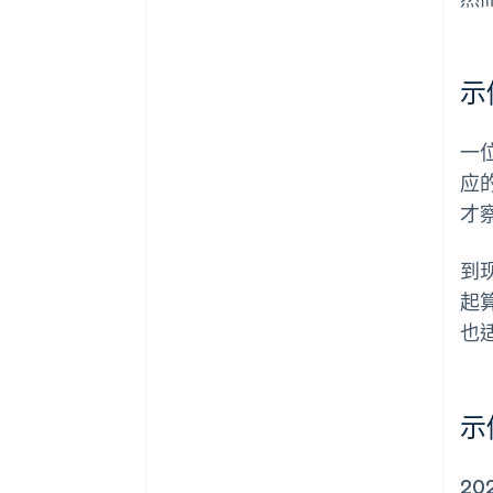
示
一位
应
才
到
起
也
示
2