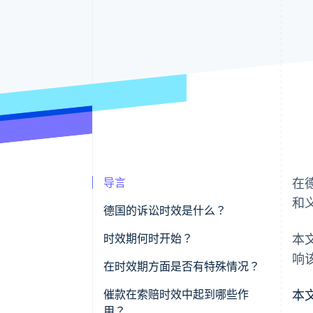
导言
在
和
德国的诉讼时效是什么？
时效期何时开始？
本
响
示例 1
在时效期方面是否有特殊情况？
示例 2
六个月
催款在索赔时效中起到哪些作
本
用？