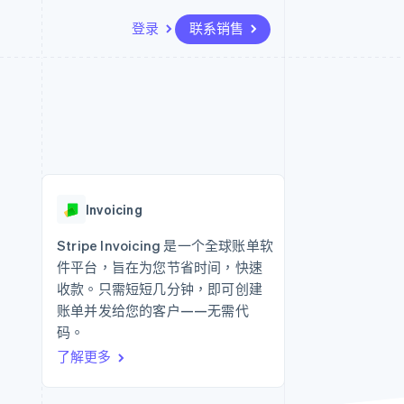
登录
联系销售
资源
生态系统
联系
场
更多
应用程序集成
合作伙伴
联系销售
Product roadmap
代码示例
Stripe App Marketplace
成为合作伙伴
了解未来规划
开发者博客
API 状态
Radar
欺诈防范
Invoicing
Atlas
初创企业注册
Stripe Invoicing 是一个全球账单软
件平台，旨在为您节省时间，快速
Climate
碳移除
收款。只需短短几分钟，即可创建
账单并发给您的客户——无需代
码。
了解更多