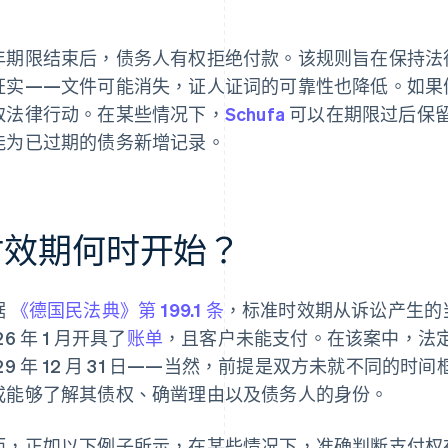
。
年期限结束后，债务人有权拒绝付款。该规则旨在保持法
证实——文件可能消失，证人证词的可靠性也降低。如果
取法律行动。在某些情况下，
Schufa
可以在期限过后保
能为已过期的债务新增记录。
时效期何时开始？
据
《德国民法典》第 199.1 条
，标准时效期从诉讼产生的
26 年 1 月开具了
账单
，且客户未能支付。在该案中，法定时效期
029 年 12 月 31 日——当然，前提是双方未就不同
或能够了解其债权、确凿理由以及债务人的身份。
而，正如以下例子所示，在某些情况下，准确判断支付权