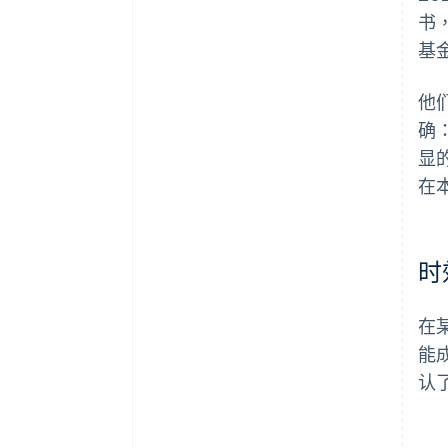
书
基
他
确
显
在
时
在
能
认