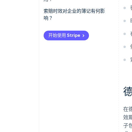
时效期可以延长吗？
两年
索赔时效对企业的簿记有何影
五年
响？
十年
折旧与摊销
开始使用 Stripe
三十年
增值税修正
管理时效期
保理
在
效
子