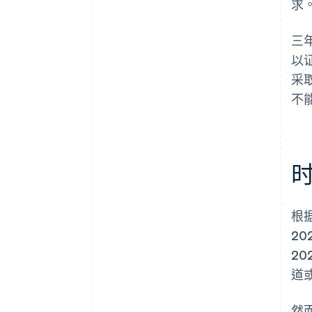
求
三
以
采
不
根
20
2
道
然