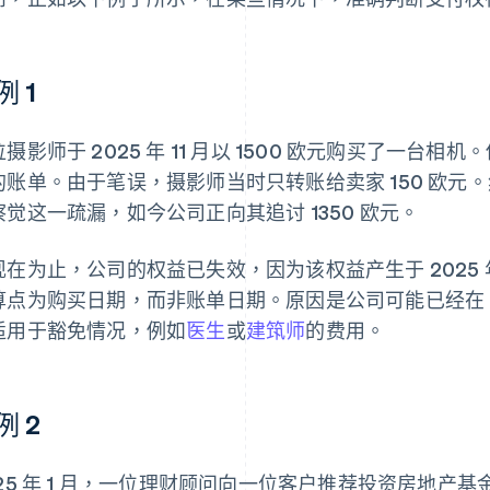
例 1
摄影师于 2025 年 11 月以 1500 欧元购买了一台相机。
的账单。由于笔误，摄影师当时只转账给卖家 150 欧元。然
察觉这一疏漏，如今公司正向其追讨 1350 欧元。
现在为止，公司的权益已失效，因为该权益产生于 2025
算点为购买日期，而非账单日期。原因是公司可能已经在 2
适用于豁免情况，例如
医生
或
建筑师
的费用。
例 2
025 年 1 月，一位理财顾问向一位客户推荐投资房地产