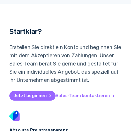
Español
English
Neuseeland
English
Niederlande
Nederlands
English
Startklar?
Norwegen
English
Österreich
Erstellen Sie direkt ein Konto und beginnen Sie
Deutsch
English
mit dem Akzeptieren von Zahlungen. Unser
Polen
Sales-Team berät Sie gerne und gestaltet für
English
Portugal
Sie ein individuelles Angebot, das speziell auf
Português
English
Ihr Unternehmen abgestimmt ist.
Rumänien
English
Schweden
Jetzt beginnen
Sales-Team kontaktieren
Svenska
English
Schweiz
Deutsch
Français
Italiano
English
Singapur
English
简体中文
Slowakei
Absolute Preistransparenz