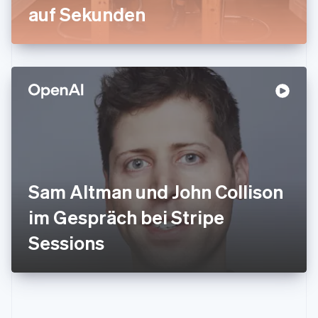
auf Sekunden
English
Italien
Italiano
English
Japan
日本語
English
Kanada
English
Français
Kroatien
English
Italiano
Lettland
English
Liechtenstein
Deutsch
English
Sam Altman und John Collison
Litauen
im Gespräch bei Stripe
English
Luxemburg
Sessions
Français
Deutsch
English
Malaysia
English
简体中文
Malta
English
Mexiko