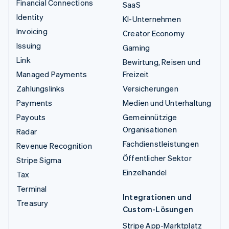
Financial Connections
SaaS
Identity
KI-Unternehmen
Invoicing
Creator Economy
Issuing
Gaming
Link
Bewirtung, Reisen und
Managed Payments
Freizeit
Zahlungslinks
Versicherungen
Payments
Medien und Unterhaltung
Payouts
Gemeinnützige
Organisationen
Radar
Fachdienstleistungen
Revenue Recognition
Öffentlicher Sektor
Stripe Sigma
Einzelhandel
Tax
Terminal
Integrationen und
Treasury
Custom-Lösungen
Stripe App-Marktplatz