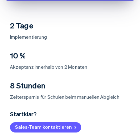
2 Tage
Implementierung
10 %
Akzeptanz innerhalb von 2 Monaten
8 Stunden
Zeitersparnis für Schulen beim manuellen Abgleich
Startklar?
Australien
English
Belgien
Sales-Team kontaktieren
Nederlands
Français
Deutsch
English
Brasilien