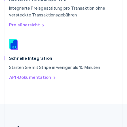
English
Integrierte Preisgestaltung pro Transaktion ohne
Slowenien
versteckte Transaktionsgebühren
English
Italiano
Sonderverwaltungsregion Hongkong,
Preisübersicht
China
English
简体中文
Spanien
Español
English
Thailand
ไทย
English
Schnelle Integration
Tschechische Republik
Starten Sie mit Stripe in weniger als 10 Minuten
English
Ungarn
API-Dokumentation
English
Vereinigte Arabische Emirate
English
Vereinigte Staaten
English
Español
简体中文
Vereinigtes Königreich
English
Zypern
English