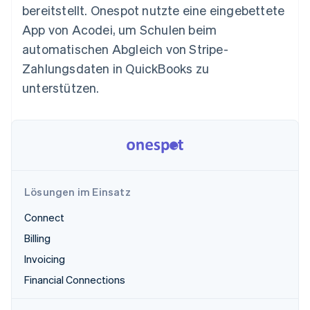
Betrugsprävention
bereitstellt. Onespot nutzte eine eingebettete
Ecosystem
Atlas
App von Acodei, um Schulen beim
Start-up-Gründung
Partner
automatischen Abgleich von Stripe-
Stripe App-Marktplatz
Climate
Zahlungsdaten in QuickBooks zu
CO₂-Entnahme
unterstützen.
Identity
Online-Identitätsprüfung
Stripe-Sessions 2026
Lösungen im Einsatz
Erfahren Sie, wie Stripe Lösungen für die Wirtschaft
Jetzt ansehen
Connect
Billing
Invoicing
Financial Connections