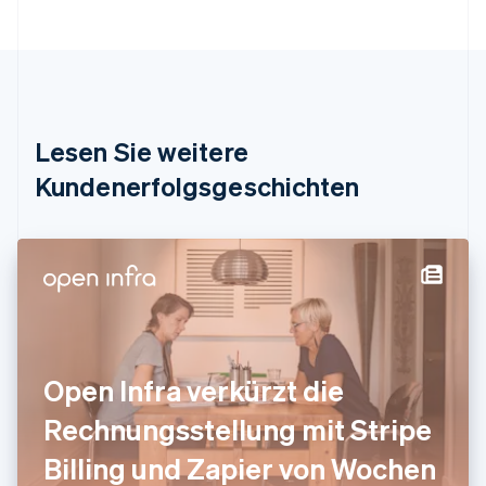
Português
English
Bulgarien
English
Dänemark
English
Deutschland
Lesen Sie weitere
Deutsch
English
Estland
Kundenerfolgsgeschichten
English
Festlandchina
简体中文
English
Finnland
English
Svenska
Frankreich
Français
English
Gibraltar
English
Open Infra verkürzt die
Griechenland
English
Rechnungsstellung mit Stripe
Indien
Billing und Zapier von Wochen
English
Irland