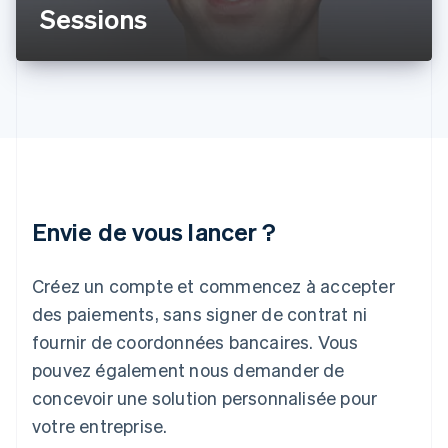
Inde
Sessions
English
Irlande
English
Italie
Italiano
English
Japon
日本語
English
Lettonie
English
Liechtenstein
Envie de vous lancer ?
Deutsch
English
Lituanie
English
Créez un compte et commencez à accepter
Luxembourg
des paiements, sans signer de contrat ni
Français
Deutsch
English
Malaisie
fournir de coordonnées bancaires. Vous
English
简体中文
pouvez également nous demander de
Malte
concevoir une solution personnalisée pour
English
Mexique
votre entreprise.
Español
English