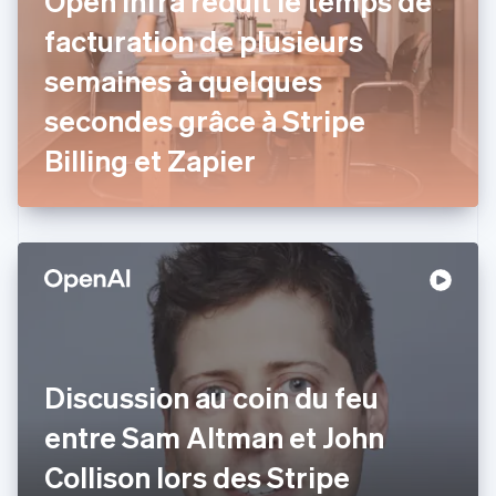
Open Infra réduit le temps de
Croatie
English
Italiano
facturation de plusieurs
Danemark
semaines à quelques
English
Émirats arabes unis
secondes grâce à Stripe
English
Espagne
Billing et Zapier
Español
English
Estonie
English
États-Unis
English
Español
简体中文
Finlande
English
Svenska
France
Français
English
Gibraltar
Discussion au coin du feu
English
Grèce
entre Sam Altman et John
English
Hongrie
Collison lors des Stripe
English