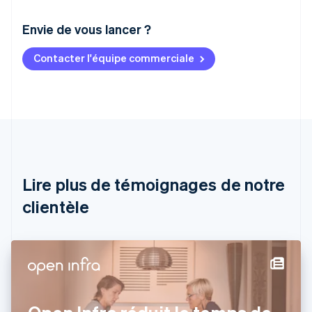
Envie de vous lancer ?
Contacter l'équipe commerciale
Allemagne
Deutsch
English
Australie
English
Autriche
Deutsch
English
Belgique
Nederlands
Français
Deutsch
English
Brésil
Lire plus de témoignages de notre
Português
English
clientèle
Bulgarie
English
Canada
English
Français
Chine continentale
简体中文
English
Chypre
English