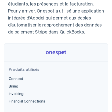
étudiants, les présences et la facturation.
Découvrez les prochaines évolutions
Commerce en ligne
Pour y arriver, Onespot a utilisé une application
Radar
Prévention de la fraude
intégrée d’Acodei qui permet aux écoles
Écosystème
Atlas
d’automatiser le rapprochement des données
Constitution de start-up
de paiement Stripe dans QuickBooks.
Partenaires
Climate
Stripe App Marketplace
Élimination du carbone
Identity
Vérification de l'identité
Produits utilisés
Connect
Stripe Sessions 2026
Billing
Découvrez comment Stripe construit l’infrastructure écono
Regarder la vidéo
Invoicing
Financial Connections