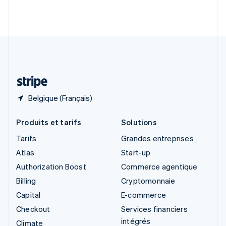
Slovénie
English
Italiano
Suède
Svenska
English
Suisse
Deutsch
Français
Italiano
English
Thaïlande
ไทย
English
Belgique (Français)
Produits et tarifs
Solutions
Tarifs
Grandes entreprises
Atlas
Start-up
Authorization Boost
Commerce agentique
Billing
Cryptomonnaie
Capital
E-commerce
Checkout
Services financiers
intégrés
Climate