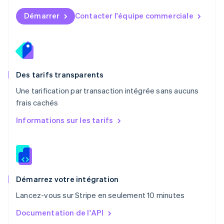
Norvège
English
Démarrer
Contacter l'équipe commerciale
Nouvelle-Zélande
English
Pays-Bas
Nederlands
English
Pologne
English
Des tarifs transparents
Portugal
Une tarification par transaction intégrée sans aucuns
Português
English
frais cachés
R.A.S. de Hong Kong, Chine
English
简体中文
Informations sur les tarifs
République tchèque
English
Roumanie
English
Royaume-Uni
English
Démarrez votre intégration
Singapour
Lancez-vous sur Stripe en seulement 10 minutes
English
简体中文
Slovaquie
Documentation de l'API
English