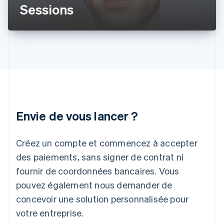
Inde
Sessions
English
Irlande
English
Italie
Italiano
English
Japon
日本語
English
Lettonie
English
Liechtenstein
Envie de vous lancer ?
Deutsch
English
Lituanie
English
Créez un compte et commencez à accepter
Luxembourg
des paiements, sans signer de contrat ni
Français
Deutsch
English
Malaisie
fournir de coordonnées bancaires. Vous
English
简体中文
pouvez également nous demander de
Malte
concevoir une solution personnalisée pour
English
Mexique
votre entreprise.
Español
English