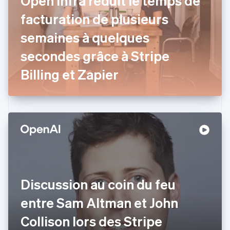
Open Infra réduit le temps de
Croatie
English
Italiano
facturation de plusieurs
Danemark
semaines à quelques
English
Émirats arabes unis
secondes grâce à Stripe
English
Espagne
Billing et Zapier
Español
English
Estonie
English
États-Unis
English
Español
简体中文
Finlande
English
Svenska
France
Français
English
Gibraltar
Discussion au coin du feu
English
Grèce
entre Sam Altman et John
English
Hongrie
Collison lors des Stripe
English