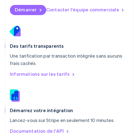
Norvège
English
Démarrer
Contacter l'équipe commerciale
Nouvelle-Zélande
English
Pays-Bas
Nederlands
English
Pologne
English
Des tarifs transparents
Portugal
Une tarification par transaction intégrée sans aucuns
Português
English
frais cachés
R.A.S. de Hong Kong, Chine
English
简体中文
Informations sur les tarifs
République tchèque
English
Roumanie
English
Royaume-Uni
English
Démarrez votre intégration
Singapour
Lancez-vous sur Stripe en seulement 10 minutes
English
简体中文
Slovaquie
Documentation de l'API
English