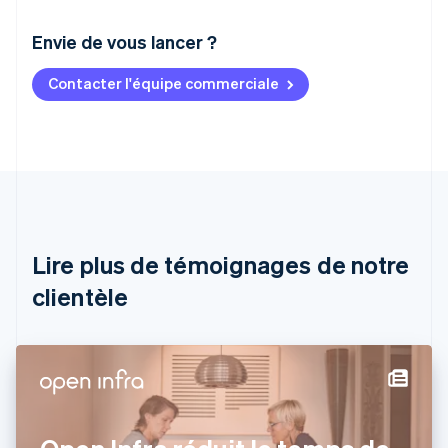
Envie de vous lancer ?
Contacter l'équipe commerciale
Allemagne
Deutsch
English
Australie
English
Autriche
Deutsch
English
Belgique
Nederlands
Français
Deutsch
English
Brésil
Lire plus de témoignages de notre
Português
English
clientèle
Bulgarie
English
Canada
English
Français
Chine continentale
简体中文
English
Chypre
English