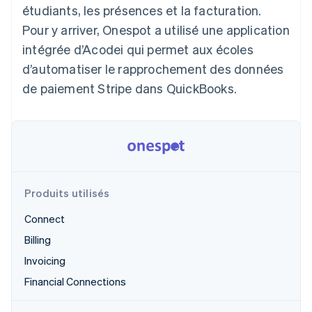
étudiants, les présences et la facturation.
Découvrez les prochaines évolutions
Commerce en ligne
Pour y arriver, Onespot a utilisé une application
Radar
Prévention de la fraude
intégrée d’Acodei qui permet aux écoles
Écosystème
Atlas
d’automatiser le rapprochement des données
Constitution de start-up
de paiement Stripe dans QuickBooks.
Partenaires
Climate
Stripe App Marketplace
Élimination du carbone
Identity
Vérification de l'identité
Produits utilisés
Connect
Stripe Sessions 2026
Billing
Découvrez comment Stripe construit l’infrastructure écono
Regarder la vidéo
Invoicing
Financial Connections