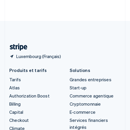
Slovénie
English
Italiano
Suède
Svenska
English
Suisse
Deutsch
Français
Italiano
English
Thaïlande
ไทย
English
Luxembourg (Français)
Produits et tarifs
Solutions
Tarifs
Grandes entreprises
Atlas
Start-up
Authorization Boost
Commerce agentique
Billing
Cryptomonnaie
Capital
E-commerce
Checkout
Services financiers
intégrés
Climate