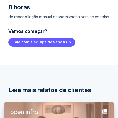
8 horas
de reconciliação manual economizadas para as escolas
Vamos começar?
Alemanha
Fale com a equipe de vendas
Deutsch
English
Austrália
English
Áustria
Deutsch
English
Bélgica
Nederlands
Français
Deutsch
English
Brasil
Português
English
Leia mais relatos de clientes
Bulgária
English
Canadá
English
Français
China continental
简体中文
English