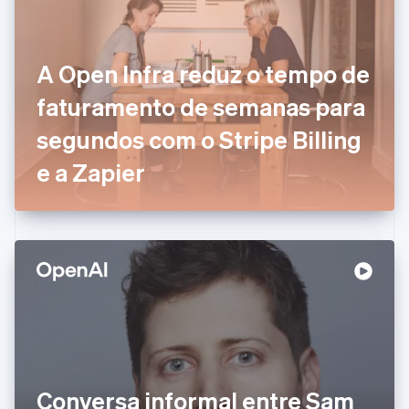
Chipre
English
Croácia
English
Italiano
A Open Infra reduz o tempo de
Dinamarca
faturamento de semanas para
English
Emirados Árabes Unidos
segundos com o Stripe Billing
English
Eslováquia
e a Zapier
English
Eslovênia
English
Italiano
Espanha
Español
English
Estados Unidos
English
Español
简体中文
Estônia
English
Finlândia
English
Svenska
França
Conversa informal entre Sam
Français
English