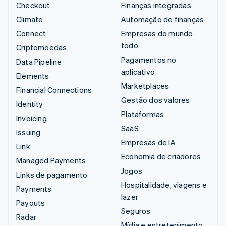
Checkout
Finanças integradas
Climate
Automação de finanças
Connect
Empresas do mundo
todo
Criptomoedas
Pagamentos no
Data Pipeline
aplicativo
Elements
Marketplaces
Financial Connections
Gestão dos valores
Identity
Plataformas
Invoicing
SaaS
Issuing
Empresas de IA
Link
Economia de criadores
Managed Payments
Jogos
Links de pagamento
Hospitalidade, viagens e
Payments
lazer
Payouts
Seguros
Radar
Mídia e entretenimento