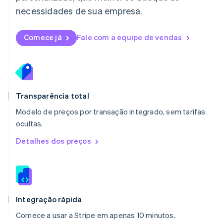
Malásia
necessidades de sua empresa.
English
简体中文
Malta
English
Comece já
Fale com a equipe de vendas
México
Español
English
Noruega
English
Nova Zelândia
English
Transparência total
Países Baixos
Modelo de preços por transação integrado, sem tarifas
Nederlands
English
ocultas.
Polônia
English
Detalhes dos preços
Portugal
Português
English
RAE de Hong Kong, China
English
简体中文
Reino Unido
English
Integração rápida
República Tcheca
Comece a usar a Stripe em apenas 10 minutos.
English