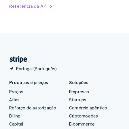
Romênia
Referência da API
English
Singapura
English
简体中文
Suécia
Svenska
English
Suíça
Deutsch
Français
Italiano
English
Tailândia
ไทย
English
Portugal (Português)
Produtos e preços
Soluções
Preços
Empresas
Atlas
Startups
Reforço de autorização
Comércio agêntico
Billing
Criptomoedas
Capital
E-commerce