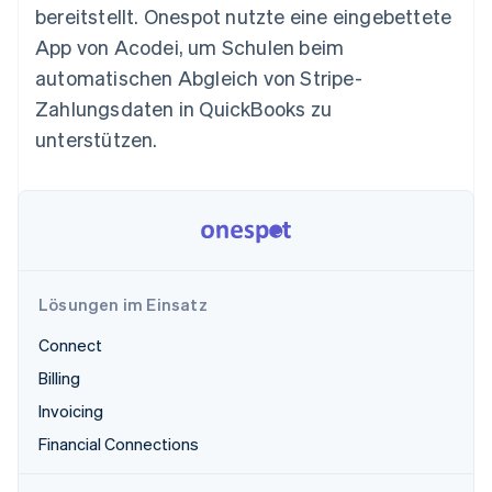
Betrugsprävention
bereitstellt. Onespot nutzte eine eingebettete
Ecosystem
Atlas
App von Acodei, um Schulen beim
Start-up-Gründung
Partner
automatischen Abgleich von Stripe-
Stripe App-Marktplatz
Climate
Zahlungsdaten in QuickBooks zu
CO₂-Entnahme
unterstützen.
Identity
Online-Identitätsprüfung
Stripe-Sessions 2026
Lösungen im Einsatz
Erfahren Sie, wie Stripe Lösungen für die Wirts
Jetzt ansehen
Connect
Billing
Invoicing
Financial Connections