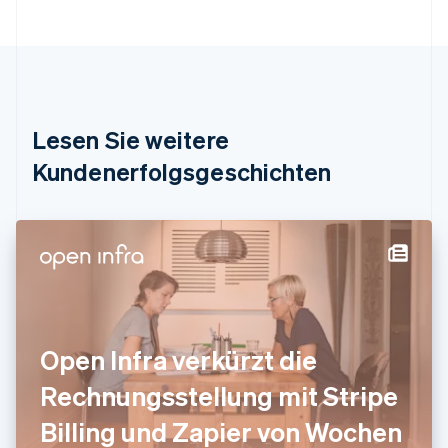
Português
English
Bulgarien
English
Dänemark
English
Deutschland
Lesen Sie weitere
Deutsch
English
Estland
Kundenerfolgsgeschichten
English
Festlandchina
简体中文
English
Finnland
English
Svenska
Frankreich
Français
English
Gibraltar
English
Open Infra verkürzt die
Griechenland
English
Rechnungsstellung mit Stripe
Indien
Billing und Zapier von Wochen
English
Irland