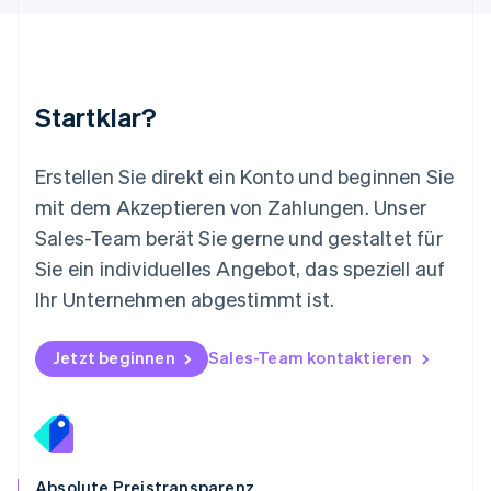
Español
English
Neuseeland
English
Niederlande
Nederlands
English
Startklar?
Norwegen
English
Österreich
Erstellen Sie direkt ein Konto und beginnen Sie
Deutsch
English
mit dem Akzeptieren von Zahlungen. Unser
Polen
Sales-Team berät Sie gerne und gestaltet für
English
Portugal
Sie ein individuelles Angebot, das speziell auf
Português
English
Ihr Unternehmen abgestimmt ist.
Rumänien
English
Schweden
Jetzt beginnen
Sales-Team kontaktieren
Svenska
English
Schweiz
Deutsch
Français
Italiano
English
Singapur
English
简体中文
Slowakei
Absolute Preistransparenz