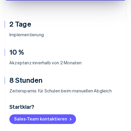
2 Tage
Implementierung
10 %
Akzeptanz innerhalb von 2 Monaten
8 Stunden
Zeitersparnis für Schulen beim manuellen Abgleich
Startklar?
Australien
English
Belgien
Sales-Team kontaktieren
Nederlands
Français
Deutsch
English
Brasilien