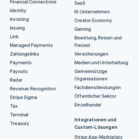
Financial Connections
SaaS
Identity
KI-Unternehmen
Invoicing
Creator Economy
Issuing
Gaming
Link
Bewirtung, Reisen und
Managed Payments
Freizeit
Zahlungslinks
Versicherungen
Payments
Medien und Unterhaltung
Payouts
Gemeinnützige
Organisationen
Radar
Fachdienstleistungen
Revenue Recognition
Öffentlicher Sektor
Stripe Sigma
Einzelhandel
Tax
Terminal
Integrationen und
Treasury
Custom-Lösungen
Stripe App-Marktplatz