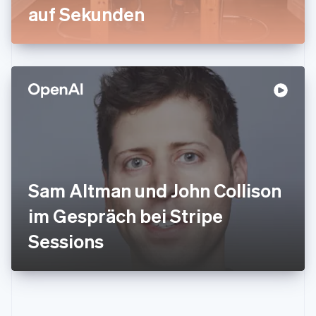
auf Sekunden
English
Italien
Italiano
English
Japan
日本語
English
Kanada
English
Français
Kroatien
English
Italiano
Lettland
English
Liechtenstein
Deutsch
English
Sam Altman und John Collison
Litauen
im Gespräch bei Stripe
English
Luxemburg
Sessions
Français
Deutsch
English
Malaysia
English
简体中文
Malta
English
Mexiko