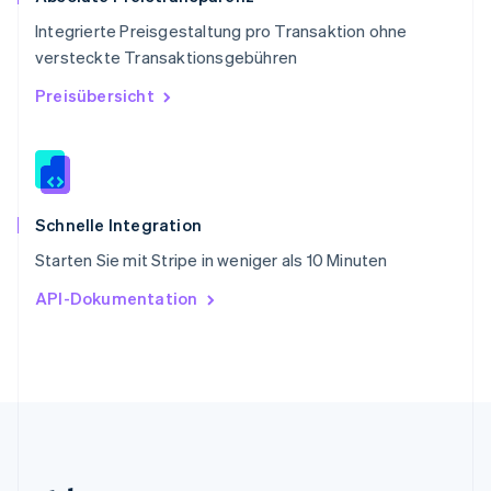
English
Integrierte Preisgestaltung pro Transaktion ohne
Slowenien
versteckte Transaktionsgebühren
English
Italiano
Sonderverwaltungsregion Hongkong,
Preisübersicht
China
English
简体中文
Spanien
Español
English
Thailand
ไทย
English
Schnelle Integration
Tschechische Republik
Starten Sie mit Stripe in weniger als 10 Minuten
English
Ungarn
API-Dokumentation
English
Vereinigte Arabische Emirate
English
Vereinigte Staaten
English
Español
简体中文
Vereinigtes Königreich
English
Zypern
English