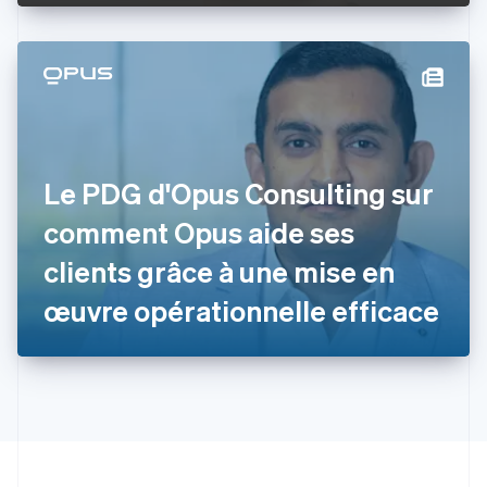
English
États-Unis
English
Español
简体中文
Finlande
English
Svenska
France
Français
English
Gibraltar
Le PDG d'Opus Consulting sur
English
Grèce
comment Opus aide ses
English
Hongrie
clients grâce à une mise en
English
Inde
œuvre opérationnelle efficace
English
Irlande
English
Italie
Italiano
English
Japon
日本語
English
Lettonie