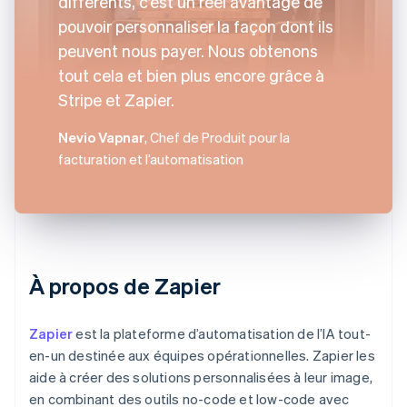
différents, c’est un réel avantage de
pouvoir personnaliser la façon dont ils
peuvent nous payer. Nous obtenons
tout cela et bien plus encore grâce à
Stripe et Zapier.
Nevio Vapnar
, Chef de Produit pour la
facturation et l’automatisation
À propos de Zapier
Zapier
est la plateforme d’automatisation de l’IA tout-
en-un destinée aux équipes opérationnelles. Zapier les
aide à créer des solutions personnalisées à leur image,
en combinant des outils no-code et low-code avec