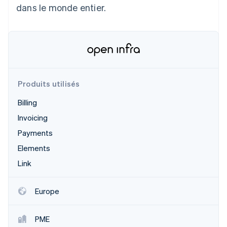
dans le monde entier.
Découvrez les prochaines évolutions
Commerce en ligne
Radar
Prévention de la fraude
Écosystème
Atlas
Constitution de start-up
Partenaires
Climate
Stripe App Marketplace
Élimination du carbone
Produits utilisés
Identity
Billing
Vérification de l'identité
Invoicing
Payments
Elements
Link
Stripe Sessions 2026
Découvrez comment Stripe construit l’infrastructure écono
Regarder la vidéo
Europe
PME