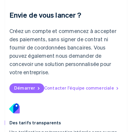
English
Liechtenstein
Envie de vous lancer ?
Deutsch
English
Lituanie
English
Créez un compte et commencez à accepter
Luxembourg
des paiements, sans signer de contrat ni
Français
Deutsch
English
Malaisie
fournir de coordonnées bancaires. Vous
English
简体中文
pouvez également nous demander de
Malte
concevoir une solution personnalisée pour
English
Mexique
votre entreprise.
Español
English
Norvège
English
Démarrer
Contacter l'équipe commerciale
Nouvelle-Zélande
English
Pays-Bas
Nederlands
English
Pologne
English
Des tarifs transparents
Portugal