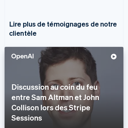
Deutsch
English
Belgique
Nederlands
Français
Deutsch
English
Brésil
Lire plus de témoignages de notre
Português
English
clientèle
Bulgarie
English
Canada
English
Français
Chine continentale
简体中文
English
Chypre
English
Croatie
English
Italiano
Discussion au coin du feu
Danemark
entre Sam Altman et John
English
Émirats arabes unis
Collison lors des Stripe
English
Espagne
Sessions
Español
English
Estonie