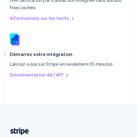
Une tarification par transaction intégrée sans aucuns
Português
English
frais cachés
R.A.S. de Hong Kong, Chine
English
简体中文
Informations sur les tarifs
République tchèque
English
Roumanie
English
Royaume-Uni
English
Démarrez votre intégration
Singapour
Lancez-vous sur Stripe en seulement 10 minutes
English
简体中文
Slovaquie
Documentation de l'API
English
Slovénie
English
Italiano
Suède
Svenska
English
Suisse
Deutsch
Français
Italiano
English
Thaïlande
ไทย
English