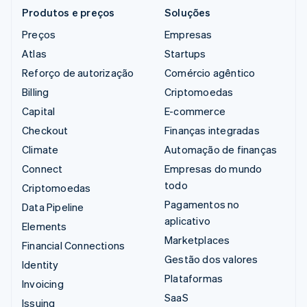
Produtos e preços
Soluções
Preços
Empresas
Atlas
Startups
Reforço de autorização
Comércio agêntico
Billing
Criptomoedas
Capital
E-commerce
Checkout
Finanças integradas
Climate
Automação de finanças
Connect
Empresas do mundo
todo
Criptomoedas
Pagamentos no
Data Pipeline
aplicativo
Elements
Marketplaces
Financial Connections
Gestão dos valores
Identity
Plataformas
Invoicing
SaaS
Issuing