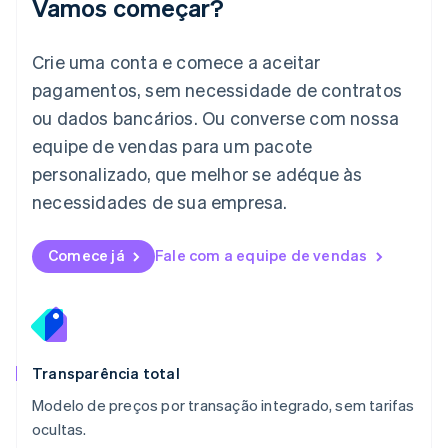
Vamos começar?
日本語
English
Letônia
English
Crie uma conta e comece a aceitar
Liechtenstein
pagamentos, sem necessidade de contratos
Deutsch
English
Lituânia
ou dados bancários. Ou converse com nossa
English
equipe de vendas para um pacote
Luxemburgo
personalizado, que melhor se adéque às
Français
Deutsch
English
Malásia
necessidades de sua empresa.
English
简体中文
Malta
English
Comece já
Fale com a equipe de vendas
México
Español
English
Noruega
English
Nova Zelândia
English
Transparência total
Países Baixos
Modelo de preços por transação integrado, sem tarifas
Nederlands
English
ocultas.
Polônia