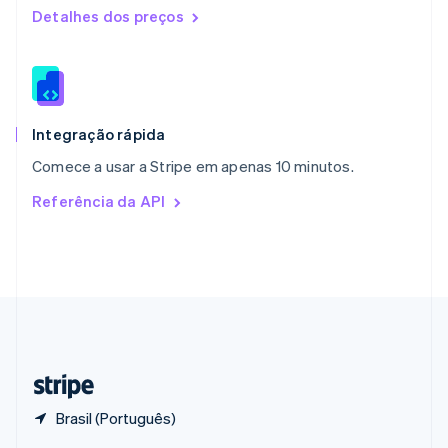
English
Detalhes dos preços
Portugal
Português
English
RAE de Hong Kong, China
English
简体中文
Reino Unido
English
Integração rápida
República Tcheca
Comece a usar a Stripe em apenas 10 minutos.
English
Romênia
Referência da API
English
Singapura
English
简体中文
Suécia
Svenska
English
Suíça
Deutsch
Français
Italiano
English
Tailândia
ไทย
English
Brasil (Português)