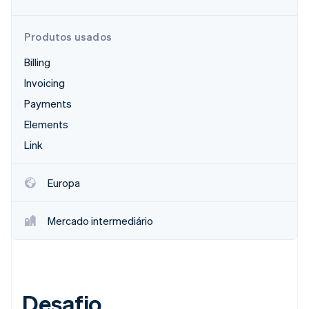
Ecossistema
Produtos usados
Billing
Stripe Sessions 2026
Parceiros
Stripe App Marketplace
Veja como a Stripe está construindo a infraestrutura econô
Invoicing
Assista agora
Payments
Elements
Link
Europa
Mercado intermediário
Desafio