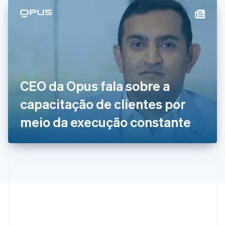
Español
English
Estados Unidos
English
Español
简体中文
Estônia
English
Finlândia
English
Svenska
França
CEO da Opus fala sobre a
Français
English
Gibraltar
capacitação de clientes por
English
Grécia
meio da execução constante
English
Hungria
English
Índia
English
Irlanda
English
Itália
Italiano
English
Japão