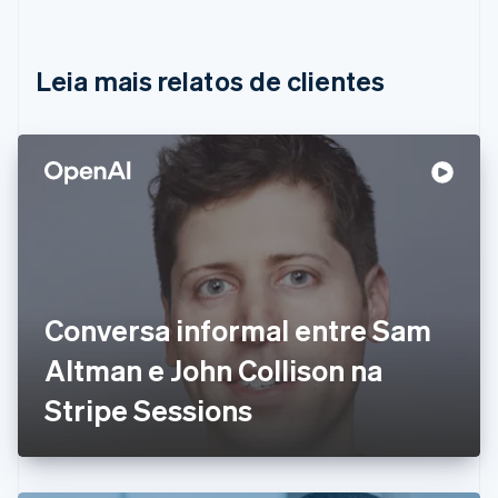
Nederlands
Français
Deutsch
English
Brasil
Português
English
Leia mais relatos de clientes
Bulgária
English
Canadá
English
Français
China continental
简体中文
English
Chipre
English
Croácia
English
Italiano
Dinamarca
Conversa informal entre Sam
English
Emirados Árabes Unidos
Altman e John Collison na
English
Eslováquia
Stripe Sessions
English
Eslovênia
English
Italiano
Espanha