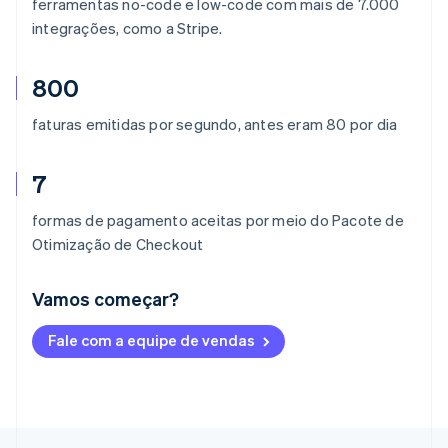
ferramentas no-code e low-code com mais de 7.000
integrações, como a Stripe.
800
faturas emitidas por segundo, antes eram 80 por dia
7​
formas de pagamento aceitas por meio do Pacote de
Otimização de Checkout
Vamos começar?
Alemanha
Fale com a equipe de vendas
Deutsch
English
Austrália
English
Áustria
Deutsch
English
Bélgica