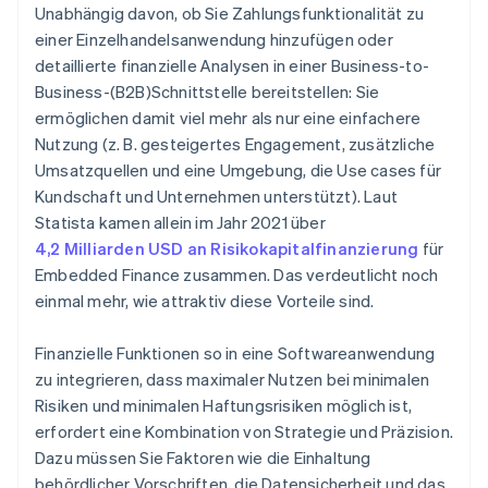
Unabhängig davon, ob Sie Zahlungsfunktionalität zu
Schritt 6: Tests
einer Einzelhandelsanwendung hinzufügen oder
detaillierte finanzielle Analysen in einer Business-to-
Schritt 7: Bereitstellung und Start
Business-(B2B)Schnittstelle bereitstellen: Sie
Schritt 8: Marketing und Kundenakzeptanz
ermöglichen damit viel mehr als nur eine einfachere
Nutzung (z. B. gesteigertes Engagement, zusätzliche
Schritt 9: Überwachung und Upgrade
Umsatzquellen und eine Umgebung, die Use cases für
Schritt 10: Skalierbarkeit und zukünftige
Kundschaft und Unternehmen unterstützt). Laut
Ergänzungen
Statista kamen allein im Jahr 2021 über
4,2 Milliarden USD an Risikokapitalfinanzierung
für
Embedded Finance zusammen. Das verdeutlicht noch
einmal mehr, wie attraktiv diese Vorteile sind.
Finanzielle Funktionen so in eine Softwareanwendung
zu integrieren, dass maximaler Nutzen bei minimalen
Risiken und minimalen Haftungsrisiken möglich ist,
erfordert eine Kombination von Strategie und Präzision.
Dazu müssen Sie Faktoren wie die Einhaltung
behördlicher Vorschriften, die Datensicherheit und das