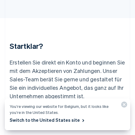
English
Luxemburg
Français
Deutsch
English
Malaysia
English
简体中文
Malta
English
Startklar?
Mexiko
Español
English
Neuseeland
Erstellen Sie direkt ein Konto und beginnen Sie
English
mit dem Akzeptieren von Zahlungen. Unser
Niederlande
Nederlands
English
Sales-Team berät Sie gerne und gestaltet für
Norwegen
Sie ein individuelles Angebot, das ganz auf Ihr
English
Österreich
Unternehmen abgestimmt ist.
Deutsch
English
You’re viewing our website for Belgium, but it looks like
Polen
Jetzt starten
Sales-Team kontaktieren
you’re in the United States.
English
Portugal
Switch to the United States site
Português
English
Rumänien