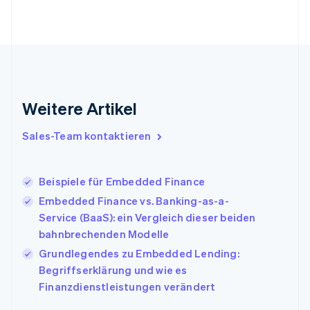
Français
English
Gibraltar
English
Griechenland
English
Indien
English
Weitere Artikel
Irland
English
Italien
Sales-Team kontaktieren
Italiano
English
Japan
日本語
English
Beispiele für Embedded Finance
Kanada
Embedded Finance vs. Banking-as-a-
English
Français
Service (BaaS): ein Vergleich dieser beiden
Kroatien
English
Italiano
bahnbrechenden Modelle
Lettland
Grundlegendes zu Embedded Lending:
English
Begriffserklärung und wie es
Liechtenstein
Finanzdienstleistungen verändert
Deutsch
English
Litauen