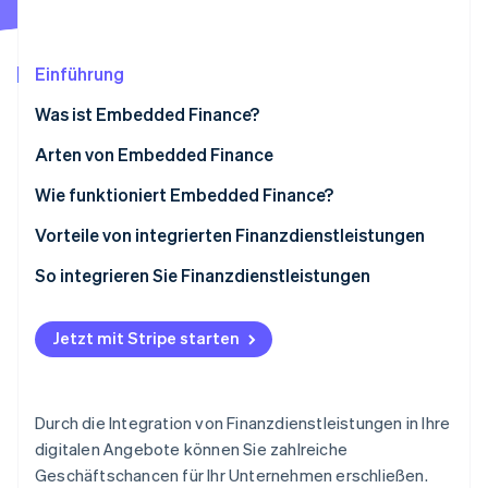
Betrugsprävention
Ecosystem
Atlas
Start-up-Gründung
Partner
Einführung
Stripe App-Marktplatz
Climate
CO₂-Entnahme
Was ist Embedded Finance?
Identity
Arten von Embedded Finance
Online-Identitätsprüfung
Wie funktioniert Embedded Finance?
Vorteile von integrierten Finanzdienstleistungen
So integrieren Sie Finanzdienstleistungen
Stripe-Sessions 2026
Erfahren Sie, wie Stripe Lösungen für die Wirts
Schritt 1: Anforderungen und Ziele bewerten
Jetzt ansehen
Jetzt mit Stripe starten
Schritt 2: Marktforschung und Partnerauswahl
Schritt 3: Compliance und rechtliche Fragen
Durch die Integration von Finanzdienstleistungen in Ihre
Schritt 4: Technische Integration
digitalen Angebote können Sie zahlreiche
Geschäftschancen für Ihr Unternehmen erschließen.
Schritt 5: Design der Nutzeroberfläche