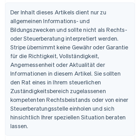
Der Inhalt dieses Artikels dient nur zu
allgemeinen Informations- und
Australien
Bildungszwecken und sollte nicht als Rechts-
English
Belgien
oder Steuerberatung interpretiert werden.
Nederlands
Français
Deutsch
English
Stripe übernimmt keine Gewähr oder Garantie
Brasilien
für die Richtigkeit, Vollständigkeit,
Português
English
Bulgarien
Angemessenheit oder Aktualität der
English
Informationen in diesem Artikel. Sie sollten
Dänemark
English
den Rat eines in Ihrem steuerlichen
Deutschland
Zuständigkeitsbereich zugelassenen
Deutsch
English
Estland
kompetenten Rechtsbeistands oder von einer
English
Steuerberatungsstelle einholen und sich
Festlandchina
hinsichtlich Ihrer speziellen Situation beraten
简体中文
English
Finnland
lassen.
English
Svenska
Frankreich