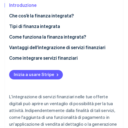
Scopri cosa ti aspetta
Introduzione
Radar
Ecosistema
Che cos’è la finanza integrata?
Prevenzione delle frodi
Tipi di finanza integrata
Partner
Atlas
Stripe App Marketplace
Costituzione di start-up
Come funziona la finanza integrata?
Climate
Rimozione del carbonio
Vantaggi dell’integrazione di servizi finanziari
Identity
Come integrare servizi finanziari
Verifica online dell'identità
Passaggio 1: Valutazione di esigenze e obiettivi
Inizia a usare Stripe
Passaggio 2: Ricerca di mercato e scelta dei partner
Passaggio 3: Conformità e aspetti legali
Stripe Sessions 2026
L'integrazione di servizi finanziari nelle tue offerte
Scopri come Stripe sta costruendo l'infrastruttura economi
Passaggio 4: Integrazione tecnica
digitali può aprire un ventaglio di possibilità per la tua
Guarda ora
attività. Indipendentemente dalla finalità di tali servizi,
Passaggio 5: Progettazione dell’interfaccia utente
come l'aggiunta di una funzionalità di pagamento in
Passaggio 6: Testing
un'applicazione di vendita al dettaglio o la generazione