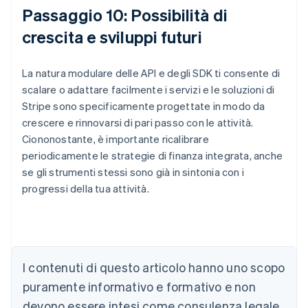
Passaggio 10: Possibilità di
crescita e sviluppi futuri
La natura modulare delle API e degli SDK ti consente di
scalare o adattare facilmente i servizi e le soluzioni di
Stripe sono specificamente progettate in modo da
crescere e rinnovarsi di pari passo con le attività.
Ciononostante, è importante ricalibrare
periodicamente le strategie di finanza integrata, anche
se gli strumenti stessi sono già in sintonia con i
progressi della tua attività.
Australia
English
Austria
Deutsch
English
I contenuti di questo articolo hanno uno scopo
Belgio
puramente informativo e formativo e non
Nederlands
Français
Deutsch
English
Brasile
devono essere intesi come consulenza legale