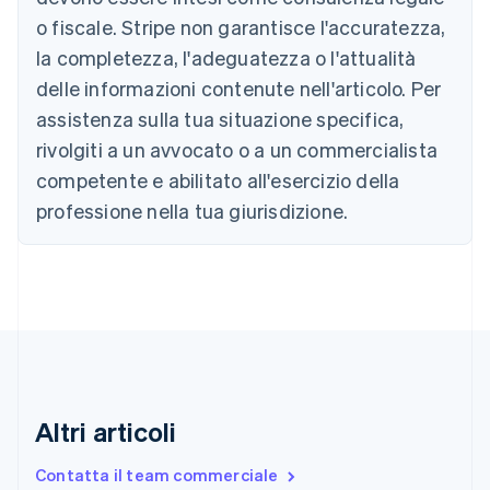
Português
English
o fiscale. Stripe non garantisce l'accuratezza,
Bulgaria
la completezza, l'adeguatezza o l'attualità
English
Canada
delle informazioni contenute nell'articolo. Per
English
Français
assistenza sulla tua situazione specifica,
Cina continentale
简体中文
English
rivolgiti a un avvocato o a un commercialista
Cipro
competente e abilitato all'esercizio della
English
Croazia
professione nella tua giurisdizione.
English
Italiano
Danimarca
English
Emirati Arabi Uniti
English
Estonia
English
Finlandia
English
Svenska
Altri articoli
Francia
Français
English
Contatta il team commerciale
Germania