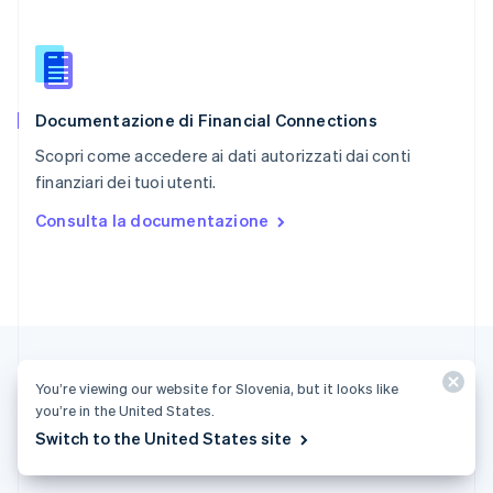
English
Singapore
English
简体中文
Slovacchia
English
Documentazione di Financial Connections
Slovenia
English
Italiano
Scopri come accedere ai dati autorizzati dai conti
Spagna
finanziari dei tuoi utenti.
Español
English
Stati Uniti
Consulta la documentazione
English
Español
简体中文
Svezia
Svenska
English
Svizzera
Deutsch
Français
Italiano
English
Thailandia
ไทย
English
Ungheria
You’re viewing our website for Slovenia, but it looks like
English
you’re in the United States.
Switch to the United States site
Slovenia (Italiano)