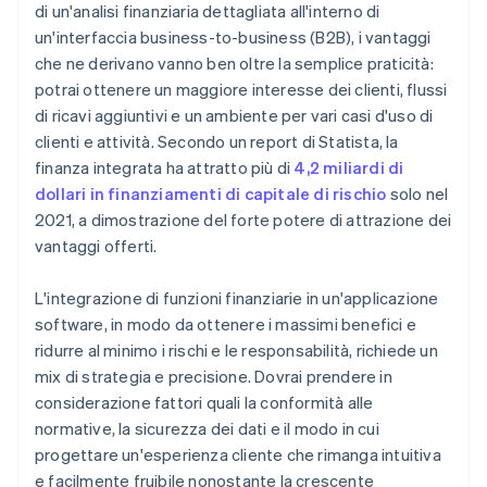
di un'analisi finanziaria dettagliata all'interno di
Passaggio 7: Implementazione e lancio
un'interfaccia business-to-business (B2B), i vantaggi
Passaggio 8: Marketing e acquisizione di clienti
che ne derivano vanno ben oltre la semplice praticità:
potrai ottenere un maggiore interesse dei clienti, flussi
Passaggio 9: Monitoraggio e upgrade
di ricavi aggiuntivi e un ambiente per vari casi d'uso di
Passaggio 10: Possibilità di crescita e sviluppi futuri
clienti e attività. Secondo un report di Statista, la
finanza integrata ha attratto più di
4,2 miliardi di
dollari in finanziamenti di capitale di rischio
solo nel
2021, a dimostrazione del forte potere di attrazione dei
vantaggi offerti.
L'integrazione di funzioni finanziarie in un'applicazione
software, in modo da ottenere i massimi benefici e
ridurre al minimo i rischi e le responsabilità, richiede un
mix di strategia e precisione. Dovrai prendere in
considerazione fattori quali la conformità alle
normative, la sicurezza dei dati e il modo in cui
progettare un'esperienza cliente che rimanga intuitiva
e facilmente fruibile nonostante la crescente