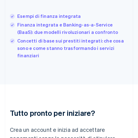
Deutsch
English
Giappone
日本語
English
Esempi di finanza integrata
Gibilterra
Finanza integrata e Banking-as-a-Service
English
(BaaS): due modelli rivoluzionari a confronto
Grecia
English
Concetti di base sui prestiti integrati: che cosa
India
sono e come stanno trasformando i servizi
English
finanziari
Irlanda
English
Italia
Italiano
English
Lettonia
English
Liechtenstein
Deutsch
English
Lituania
Tutto pronto per iniziare?
English
Lussemburgo
Crea un account e inizia ad accettare
Français
Deutsch
English
Malaysia