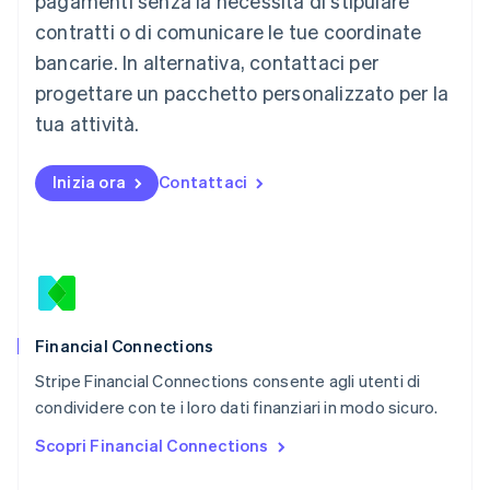
pagamenti senza la necessità di stipulare
English
简体中文
contratti o di comunicare le tue coordinate
Malta
English
bancarie. In alternativa, contattaci per
Messico
progettare un pacchetto personalizzato per la
Español
English
Norvegia
tua attività.
English
Nuova Zelanda
Inizia ora
Contattaci
English
Paesi Bassi
Nederlands
English
Polonia
English
Portogallo
Português
English
RAS di Hong Kong, Cina
Financial Connections
English
简体中文
Stripe Financial Connections consente agli utenti di
Regno Unito
English
condividere con te i loro dati finanziari in modo sicuro.
Repubblica Ceca
Scopri Financial Connections
English
Romania